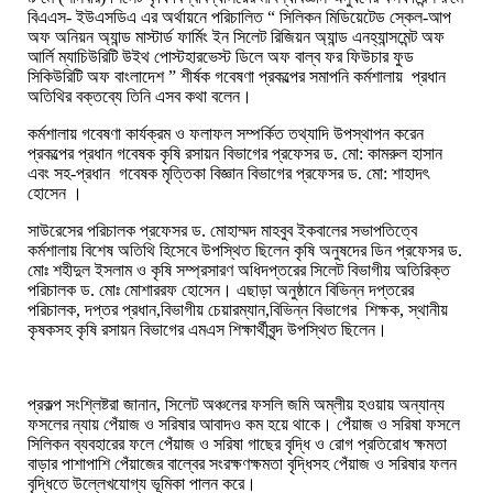
বিএএস
-
ইউএসডিএ
এর
অর্থায়নে
পরিচালিত
“
সিলিকন
মিডিয়েটেড
স্কেল
-
আপ
অফ
অনিয়ন
অ্যান্ড
মাস্টার্ড
ফার্মিং
ইন
সিলেট
রিজিয়ন
অ্যান্ড
এনহ্যান্সমেন্ট
অফ
আর্লি
ম্যাচিউরিটি
উইথ
পোস্টহারভেস্ট
ডিলে
অফ
বাল্ব
ফর
ফিউচার
ফুড
সিকিউরিটি
অফ
বাংলাদেশ
”
শীর্ষক
গবেষণা
প্রকল্পের
সমাপনি
কর্মশালায়
প্রধান
অতিথির
বক্তব্যে
তিনি
এসব
কথা
বলেন
।
কর্মশালায়
গবেষণা
কার্যক্রম
ও
ফলাফল
সম্পর্কিত
তথ্যাদি
উপস্থাপন
করেন
প্রকল্পের
প্রধান
গবেষক
কৃষি
রসায়ন
বিভাগের
প্রফেসর
ড
.
মো
:
কামরুল
হাসান
এবং
সহ
-
প্রধান
গবেষক
মৃত্তিকা
বিজ্ঞান
বিভাগের
প্রফেসর
ড
.
মো
:
শাহাদৎ
হোসেন
।
সাউরেসের
পরিচালক
প্রফেসর
ড
.
মোহাম্মদ
মাহবুব
ইকবালের
সভাপতিত্বে
কর্মশালায়
বিশেষ
অতিথি
হিসেবে
উপস্থিত
ছিলেন
কৃষি
অনুষদের
ডিন
প্রফেসর
ড
.
মোঃ
শহীদুল
ইসলাম
ও
কৃষি
সম্প্রসারণ
অধিদপ্তরের
সিলেট
বিভাগীয়
অতিরিক্ত
পরিচালক
ড
.
মোঃ
মোশাররফ
হোসেন
।
এছাড়া
অনুষ্ঠানে
বিভিন্ন
দপ্তরের
পরিচালক
,
দপ্তর
প্রধান
,
বিভাগীয়
চেয়ারম্যান
,
বিভিন্ন
বিভাগের
শিক্ষক
,
স্থানীয়
কৃষকসহ
কৃষি
রসায়ন
বিভাগের
এমএস
শিক্ষার্থীবৃন্দ
উপস্থিত
ছিলেন
।
প্রকল্প
সংশ্লিষ্টরা
জানান
,
সিলেট
অঞ্চলের
ফসলি
জমি
অম্লীয়
হওয়ায়
অন্যান্য
ফসলের
ন্যায়
পেঁয়াজ
ও
সরিষার
আবাদও
কম
হয়ে
থাকে
।
পেঁয়াজ
ও
সরিষা
ফসলে
সিলিকন
ব্যবহারের
ফলে
পেঁয়াজ
ও
সরিষা
গাছের
বৃদ্ধি
ও
রোগ
প্রতিরোধ
ক্ষমতা
বাড়ার
পাশাপাশি
পেঁয়াজের
বাল্বের
সংরক্ষণক্ষমতা
বৃদ্ধিসহ
পেঁয়াজ
ও
সরিষার
ফলন
বৃদ্ধিতে
উল্লেখযোগ্য
ভূমিকা
পালন
করে
।