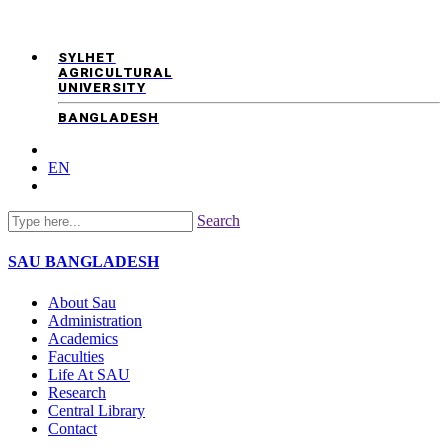
SYLHET
AGRICULTURAL
UNIVERSITY
BANGLADESH
EN
Search
SAU
BANGLADESH
About Sau
Administration
Academics
Faculties
Life At SAU
Research
Central Library
Contact