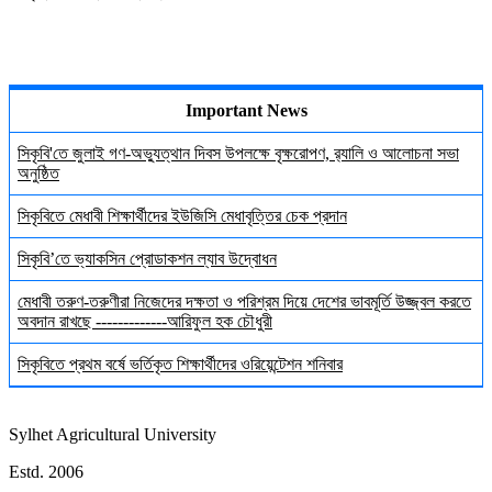
Important News
সিকৃবি'তে জুলাই গণ-অভ্যুত্থান দিবস উপলক্ষে বৃক্ষরোপণ, র‍্যালি ও আলোচনা সভা
অনুষ্ঠিত
সিকৃবিতে মেধাবী শিক্ষার্থীদের ইউজিসি মেধাবৃত্তির চেক প্রদান
সিকৃবি’তে ভ্যাকসিন প্রোডাকশন ল্যাব উদ্বোধন
মেধাবী তরুণ-তরুণীরা নিজেদের দক্ষতা ও পরিশ্রম দিয়ে দেশের ভাবমূর্তি উজ্জ্বল করতে
অবদান রাখছে -------------আরিফুল হক চৌধুরী
সিকৃবিতে প্রথম বর্ষে ভর্তিকৃত শিক্ষার্থীদের ওরিয়েন্টেশন শনিবার
Sylhet Agricultural University
Estd. 2006