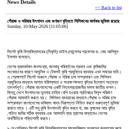
News Details
<< Back to list
পেঁয়াজ ও সরিষার উৎপাদন এবং গুণাগুণ বৃদ্ধিতে সিলিকনের কার্যকর ভূমিকা রয়েছে
Sunday, 10-May-2026 [11:05:06]
সিলেট
কৃষি
বিশ্ববিদ্যালয়ের
(
সিকৃবি
)
ভাইস
-
চ্যান্সেলর
প্রফেসর
ড
.
মোঃ
আলিমুল
ইসলাম
বলেছেন
,
দেশের
ক্রমবর্ধমান
জনসংখ্যা
,
জলবায়ু
পরিবর্তনের
প্রভাব
এবং
কৃষিজমির
সংকোচনের
কারণে
আধুনিক
ও
টেকসই
কৃষি
প্রযুক্তির
ব্যবহার
এখন
সময়ের
দাবি
।
এ
প্রেক্ষাপটে
সিলেট
অঞ্চলে
পেঁয়াজ
ও
সরিষা
চাষ
সম্প্রসারণ
এবং
সিলিকন
প্রযুক্তির
মাধ্যমে
আগাম
পরিপক্বতা
ও
সংরক্ষণক্ষমতা
বৃদ্ধির
উদ্যোগ
অত্যন্ত
তাৎপর্যপূর্ণ
।
পেঁয়াজ
বাংলাদেশের
একটি
নিত্যপ্রয়োজনীয়
মসলা
জাতীয়
ফসল
।
কিন্তু
দেশে
উৎপাদনের
তুলনায়
চাহিদা
বেশি
হওয়ায়
প্রতিবছর
বিপুল
পরিমাণ
পেঁয়াজ
আমদানি
করতে
হয়
।
সিলিকন
ব্যবহারের
মাধ্যমে
পেঁয়াজ
ও
সরিষা
চাষ
সম্প্রসারণ
বাংলাদেশের
ভবিষ্যৎ
খাদ্য
নিরাপত্তা
নিশ্চিত
করতে
গুরুত্বপূর্ণ
ভূমিকা
রাখতে
পারে
।
এটি
শুধু
কৃষি
উৎপাদনই
বৃদ্ধি
করবে
না
,
বরং
কৃষকের
আয়
বৃদ্ধি
,
পতিত
জমির
সঠিক
ব্যবহার
এবং
আমদানি
ব্যয়
হ্রাসের
মাধ্যমেও
দেশের
অর্থনীতিকে
শক্তিশালী
করবে
।
৯
মে
(
শনিবার
)
সিলেট
কৃষি
বিশ্ববিদ্যালয়ের
মাৎস্যবিজ্ঞান
অনুষদের
কনফারেন্স
রুমে