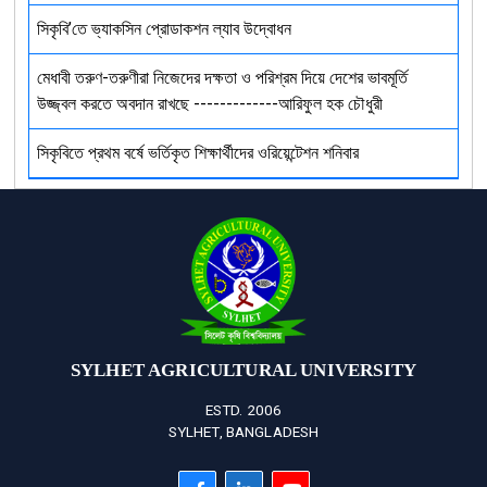
সিকৃবি’তে ভ্যাকসিন প্রোডাকশন ল্যাব উদ্বোধন
মেধাবী তরুণ-তরুণীরা নিজেদের দক্ষতা ও পরিশ্রম দিয়ে দেশের ভাবমূর্তি
উজ্জ্বল করতে অবদান রাখছে -------------আরিফুল হক চৌধুরী
সিকৃবিতে প্রথম বর্ষে ভর্তিকৃত শিক্ষার্থীদের ওরিয়েন্টেশন শনিবার
SYLHET AGRICULTURAL UNIVERSITY
ESTD. 2006
SYLHET, BANGLADESH