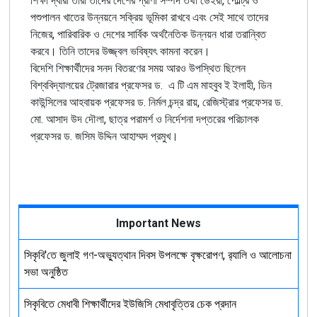
শিক্ষা দ্বারা তারা তাদের দেশের প্রাণী সম্পদ তথা ডেইরী, পোল্ট্রি ও
পশুপালন খাতের উন্নয়নে সক্রিয় ভূমিকা রাখবে এবং সেই সাথে তাদের
নিজের, পারিবারিক ও দেশের সার্বিক অর্থনৈতিক উন্নয়ন ধারা তরান্বিত
করবে। তিনি তাদের উজ্জ্বল ভবিষ্যৎ কামনা করেন।
বিদেশি শিক্ষার্থীদের সনদ বিতরণের সময় আরও উপস্থিত ছিলেন
বিশ্ববিদ্যালয়ের ট্রেজারার প্রফেসর ড. এ টি এম মাহবুব ই ইলাহী, ডিন
কাউন্সিলের আহবায়ক প্রফেসর ড. নির্মল চন্দ্র রায়, রেজিস্ট্রার প্রফেসর ড.
মো. আসাদ উদ দৌলা, ছাত্র পরামর্শ ও নির্দেশনা দপ্তরের পরিচালক
প্রফেসর ড. জসিম উদ্দিন আহাম্মদ প্রমুখ।
Important News
সিকৃবি'তে জুলাই গণ-অভ্যুত্থান দিবস উপলক্ষে বৃক্ষরোপণ, র‍্যালি ও আলোচনা
সভা অনুষ্ঠিত
সিকৃবিতে মেধাবী শিক্ষার্থীদের ইউজিসি মেধাবৃত্তির চেক প্রদান