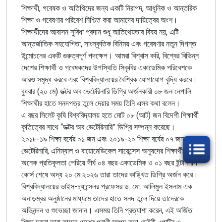
শিক্ষার্থী, গবেষক ও অতিথিদের জন্য একটি নিরাপদ, আধুনিক ও আন্তরিক
শিক্ষা ও গবেষণার পরিবেশ নিশ্চিত করা আমাদের দায়িত্বের অংশ।
শিক্ষার্থীদের আবাসন সুবিধা প্রদান শুধু আতিথেয়তার বিষয় নয়, এটি
আন্তর্জাতিক সহযোগিতা, সাংস্কৃতিক বিনিময় এবং গবেষণার নতুন দিগন্ত
উন্মোচনের একটি গুরুত্বপূর্ণ পদক্ষেপ। আমরা বিশ্বাস করি, বিশ্বের বিভিন্ন
দেশের শিক্ষার্থী ও গবেষকদের উপস্থিতি সিকৃবির একাডেমিক পরিবেশকে
আরও সমৃদ্ধ করবে এবং বিশ্ববিদ্যালয়ের বৈশ্বিক যোগাযোগ বৃদ্ধি করবে।
বুধবার (২০ মে) ডক্টর অব ভেটেরিনারি ডিগ্রি অর্জনকারী ০৮ জন নেপালি
শিক্ষার্থীর হাতে সনদপত্র তুলে দেয়ার সময় তিনি এসব কথা বলেন।
এ বছর সিলেট কৃষি বিশ্ববিদ্যালয় হতে মোট ০৮ (আট) জন বিদেশী শিক্ষার্থী
কৃতিত্বের সাথে “ডক্টর অব ভেটেরিনারি” ডিগ্রি সম্পন্ন করেছে।
২০১৮-১৯ শিক্ষা বর্ষের ০১ জন এবং ২০১৯-২০ শিক্ষা বর্ষের ০৭ জন
ভেটেরিনারি, এনিম্যাল ও বায়োমেডিকেল সায়েন্সেস অনুষদের শিক্ষার্থী ছিল।
অনেক প্রতিকূলতা পেরিয়ে দীর্ঘ ০৪ বছর একাডেমিক ও ০১ বছর ইন্টার্নশীপ
কোর্স শেষে অদ্য ২০ মে ২০২৬ তারা তাদের কাঙ্খিত ডিগ্রি অর্জন করে।
বিশ্ববিদ্যালয়ের ভাইস-চ্যান্সেলর প্রফেসর ড. মো. আলিমুল ইসলাম এক
অনাড়ম্বর অনুষ্ঠানের মাধ্যমে তাদের হাতে সনদ তুলে দিয়ে তাদেরকে
অভিনন্দন ও শুভেচ্ছা জানান। এসময় তিনি প্রত্যাশা করেন, এই অর্জিত