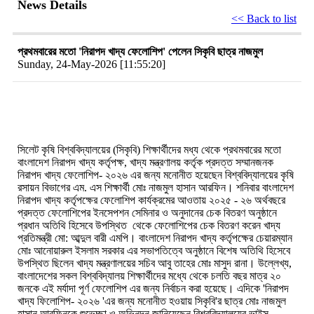
News Details
<< Back to list
প্রথমবারের মতো 'নিরাপদ খাদ্য ফেলোশিপ' পেলেন সিকৃবি ছাত্র নাজমুল
Sunday, 24-May-2026 [11:55:20]
সিলেট
কৃষি
বিশ্ববিদ্যালয়ের
(
সিকৃবি
)
শিক্ষার্থীদের
মধ্য
থেকে
প্রথমবারের
মতো
বাংলাদেশ
নিরাপদ
খাদ্য
কর্তৃপক্ষ
,
খাদ্য
মন্ত্রণালয়
কর্তৃক
প্রদত্ত
সম্মানজনক
নিরাপদ
খাদ্য
ফেলোশিপ
-
২০২৬
এর
জন্য
মনোনীত
হয়েছেন
বিশ্ববিদ্যালয়ের
কৃষি
রসায়ন
বিভাগের
এম
.
এস
শিক্ষার্থী
মোঃ
নাজমুল
হাসান
আরফিন
।
শনিবার
বাংলাদেশ
নিরাপদ
খাদ্য
কর্তৃপক্ষের
ফেলোশিপ
কার্যক্রমের
আওতায়
২০২৫
-
২৬
অর্থবছরে
প্রদত্ত
ফেলোশিপের
ইনসেপশন
সেমিনার
ও
অনুদানের
চেক
বিতরণ
অনুষ্ঠানে
প্রধান
অতিথি
হিসেবে
উপস্থিত
থেকে
ফেলোশিপের
চেক
বিতরণ
করেন
খাদ্য
প্রতিমন্ত্রী
মো
:
আব্দুল
বারী
এমপি
।
বাংলাদেশ
নিরাপদ
খাদ্য
কর্তৃপক্ষের
চেয়ারম্যান
মোঃ
আনোয়ারুল
ইসলাম
সরকার
এর
সভাপতিত্বে
অনুষ্ঠানে
বিশেষ
অতিথি
হিসেবে
উপস্থিত
ছিলেন
খাদ্য
মন্ত্রণালয়ের
সচিব
আবু
তাহের
মোঃ
মাসুদ
রানা
।
উল্লেখ্য
,
বাংলাদেশের
সকল
বিশ্ববিদ্যালয়
শিক্ষার্থীদের
মধ্যে
থেকে
চলতি
বছর
মাত্র
২০
জনকে
এই
মর্যাদা
পূর্ণ
ফেলোশিপ
এর
জন্য
নির্বাচন
করা
হয়েছে
।
এদিকে
'
নিরাপদ
খাদ্য
ফিলোশিপ
-
২০২৬
'
এর
জন্য
মনোনীত
হওয়ায়
সিকৃবি
'
র
ছাত্র
মোঃ
নাজমুল
হাসান
আরফিনকে
শুভেচ্ছা
ও
অভিনন্দন
জানিয়েছেন
বিশ্ববিদ্যালয়ের
ভাইস
-