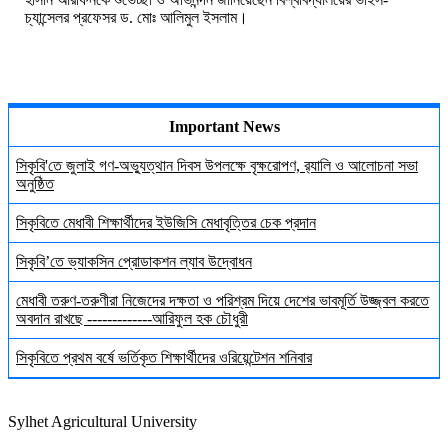
চ্যান্সেলর
প্রফেসর
ড
.
মোঃ
আলিমুল
ইসলাম
।
Important News
সিকৃবি'তে জুলাই গণ-অভ্যুত্থান দিবস উপলক্ষে বৃক্ষরোপণ, র‍্যালি ও আলোচনা সভা
অনুষ্ঠিত
সিকৃবিতে মেধাবী শিক্ষার্থীদের ইউজিসি মেধাবৃত্তির চেক প্রদান
সিকৃবি’তে ভ্যাকসিন প্রোডাকশন ল্যাব উদ্বোধন
মেধাবী তরুণ-তরুণীরা নিজেদের দক্ষতা ও পরিশ্রম দিয়ে দেশের ভাবমূর্তি উজ্জ্বল করতে
অবদান রাখছে -------------আরিফুল হক চৌধুরী
সিকৃবিতে প্রথম বর্ষে ভর্তিকৃত শিক্ষার্থীদের ওরিয়েন্টেশন শনিবার
Sylhet Agricultural University