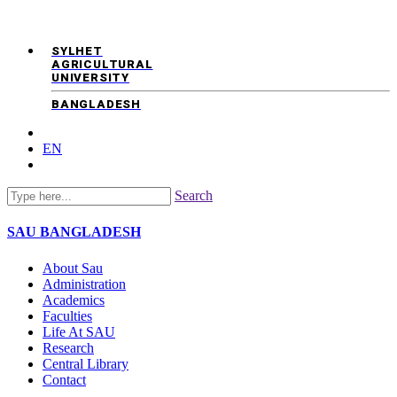
SYLHET
AGRICULTURAL
UNIVERSITY
BANGLADESH
EN
Search
SAU
BANGLADESH
About Sau
Administration
Academics
Faculties
Life At SAU
Research
Central Library
Contact