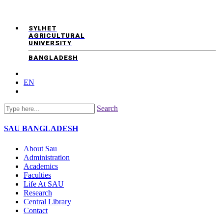
SYLHET
AGRICULTURAL
UNIVERSITY
BANGLADESH
EN
Search
SAU
BANGLADESH
About Sau
Administration
Academics
Faculties
Life At SAU
Research
Central Library
Contact