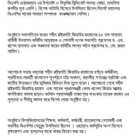
বিএনপি চেয়ারম্যান এর উপদেষ্টা ও সিকৃবির সিন্ডিকেট সদস্য মোছা. তাহসিনা
রুশদীর লুনা এমপি। বিশেষ অতিথি হিসেবে উপস্থিত ছিলেন সিলেট মহানগর
বিএনপির সাবেক সাধারণ সম্পাদক বদরুজ্জামান সেলিম।
অনুষ্ঠানে সভাপতিত্ব করেন শহীদ রাষ্ট্রপতি জিয়াউর রহমানের ৪৫ তম শাহাদাৎ
বার্ষিকী উদযাপন কমিটির আহ্বায়ক ও সোনালী দলের সভাপতি প্রফেসর ড. এম.
রাশেদ হাসনাত এবং সঞ্চালনা করেন কমিটির সদস্য সচিব প্রফেসর ড. মো. রুহুল
আমিন।
আলোচনা সভায় বক্তারা শহীদ রাষ্ট্রপতি জিয়াউর রহমানের বর্ণাঢ্য কর্মজীবন,
স্বাধীনতা-পরবর্তী বাংলাদেশ পুনর্গঠনে তাঁর অবদান, বহুদলীয় গণতন্ত্র প্রতিষ্ঠা এবং
জাতীয় উন্নয়নে তাঁর ভূমিকার বিভিন্ন দিক তুলে ধরেন। আলোচনা শেষে শহীদ
রাষ্ট্রপতি জিয়াউর রহমান এবং সাবেক প্রধানমন্ত্রী বেগম খালেদা জিয়ার আত্মার
মাগফিরাত কামনা ছাড়াও বর্তমান প্রধানমন্ত্রী তারুণ্যের অহংকার তারেক রহমান এর
সুস্থতা ও দীর্ঘায়ু কামনা করে বিশেষ দোয়া অনুষ্ঠিত হয়।
অনুষ্ঠানে বিশ্ববিদ্যালয়ের শিক্ষক, কর্মকর্তা, কর্মচারী, ছাত্রদলের নেতাকর্মী এবং
স্থানীয় বিএনপির নেতৃবৃন্দ উপস্থিত ছিলেন । এছাড়াও কর্মসূচির অংশ হিসেবে
বৃক্ষরোপণ এবং দুস্থদের মাঝে খাবার বিতরণ করা হয়।