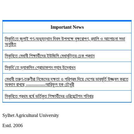
Important News
সিকৃবি'তে জুলাই গণ-অভ্যুত্থান দিবস উপলক্ষে বৃক্ষরোপণ, র‍্যালি ও আলোচনা সভা
অনুষ্ঠিত
সিকৃবিতে মেধাবী শিক্ষার্থীদের ইউজিসি মেধাবৃত্তির চেক প্রদান
সিকৃবি’তে ভ্যাকসিন প্রোডাকশন ল্যাব উদ্বোধন
মেধাবী তরুণ-তরুণীরা নিজেদের দক্ষতা ও পরিশ্রম দিয়ে দেশের ভাবমূর্তি উজ্জ্বল করতে
অবদান রাখছে -------------আরিফুল হক চৌধুরী
সিকৃবিতে প্রথম বর্ষে ভর্তিকৃত শিক্ষার্থীদের ওরিয়েন্টেশন শনিবার
Sylhet Agricultural University
Estd. 2006