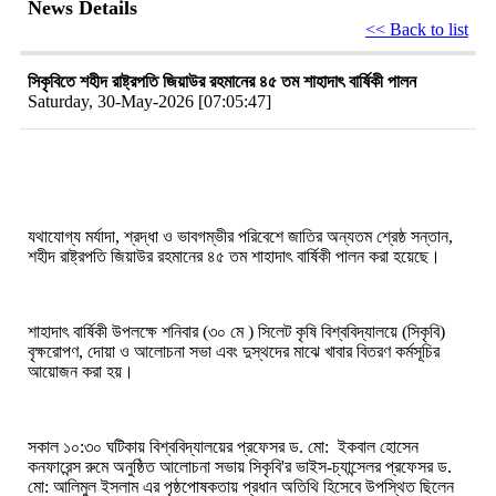
News Details
<< Back to list
সিকৃবিতে শহীদ রাষ্ট্রপতি জিয়াউর রহমানের ৪৫ তম শাহাদাৎ বার্ষিকী পালন
Saturday, 30-May-2026 [07:05:47]
যথাযোগ্য মর্যাদা, শ্রদ্ধা ও ভাবগম্ভীর পরিবেশে জাতির অন্যতম শ্রেষ্ঠ সন্তান,
শহীদ রাষ্ট্রপতি জিয়াউর রহমানের ৪৫ তম শাহাদাৎ বার্ষিকী পালন করা হয়েছে।
শাহাদাৎ বার্ষিকী উপলক্ষে শনিবার (৩০ মে ) সিলেট কৃষি বিশ্ববিদ্যালয়ে (সিকৃবি)
বৃক্ষরোপণ, দোয়া ও আলোচনা সভা এবং দুস্থদের মাঝে খাবার বিতরণ কর্মসূচির
আয়োজন করা হয়।
সকাল ১০:৩০ ঘটিকায় বিশ্ববিদ্যালয়ের প্রফেসর ড. মো: ইকবাল হোসেন
কনফারেন্স রুমে অনুষ্ঠিত আলোচনা সভায় সিকৃবি'র ভাইস-চ্যান্সেলর প্রফেসর ড.
মো: আলিমুল ইসলাম এর পৃষ্ঠপোষকতায় প্রধান অতিথি হিসেবে উপস্থিত ছিলেন