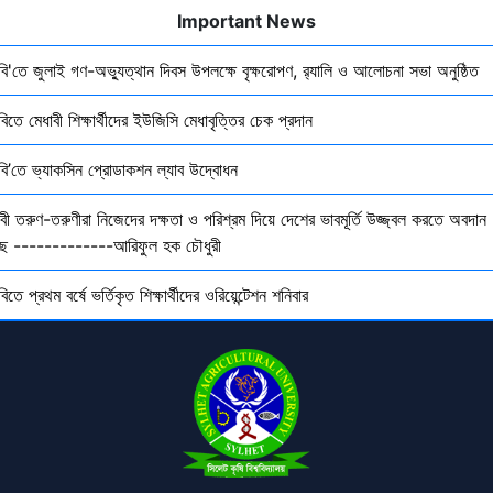
Important News
ৃবি'তে জুলাই গণ-অভ্যুত্থান দিবস উপলক্ষে বৃক্ষরোপণ, র‍্যালি ও আলোচনা সভা অনুষ্ঠিত
বিতে মেধাবী শিক্ষার্থীদের ইউজিসি মেধাবৃত্তির চেক প্রদান
ৃবি’তে ভ্যাকসিন প্রোডাকশন ল্যাব উদ্বোধন
বী তরুণ-তরুণীরা নিজেদের দক্ষতা ও পরিশ্রম দিয়ে দেশের ভাবমূর্তি উজ্জ্বল করতে অবদান
ছে -------------আরিফুল হক চৌধুরী
বিতে প্রথম বর্ষে ভর্তিকৃত শিক্ষার্থীদের ওরিয়েন্টেশন শনিবার