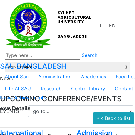
SYLHET
AGRICULTURAL
UNIVERSITY
EN
BANGLADESH
Search
SAU
BANGLADESH
Administration
About Sau
Administration
Academics
Facultie
News
Life At SAU
Research
Central Library
Contact
UPCOMING CONFERENCE/EVENTS
News
Achievements
ews Details
EVENTS
<< Back to list
International
Admission