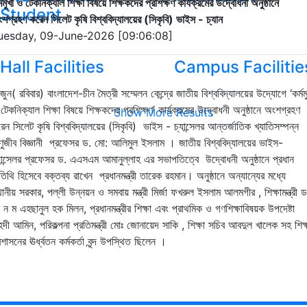
্মমুখী ও টেকনিক্যাল শিক্ষা বিষয়ে শিক্ষকদের প্রশিক্ষণ কার্যক্রমের উদ্বোধনী অনুষ্ঠানে
Student
শগ্রহণ করেন সিলেট কৃষি বিশ্ববিদ্যালয়ের (সিকৃবি) ভাইস - চ্যান
uesday, 09-June-2026 [09:06:08]
Hall Facilities
Campus Facilitie
জুন( রবিবার) বাংলাদেশ-চীন মৈত্রী সম্মেলন কেন্দ্রে জাতীয় বিশ্ববিদ্যালয়ের উদ্যোগে ‘কর্মম
টেকনিক্যাল শিক্ষা বিষয়ে শিক্ষকদের প্রশিক্ষণ’ কার্যক্রমের উদ্বোধনী অনুষ্ঠানে অংশগ্রহণ
Show More Results
েন সিলেট কৃষি বিশ্ববিদ্যালয়ের (সিকৃবি) ভাইস - চ্যান্সেলর আন্তর্জাতিক খ্যাতিসম্পন্ন
ুজীব বিজ্ঞানী প্রফেসর ড. মো: আলিমুল ইসলাম । জাতীয় বিশ্ববিদ্যালয়ের ভাইস-
যান্সেলর প্রফেসর ড. এএসএম আমানুল্লাহ এর সভাপতিত্বে উদ্বোধনী অনুষ্ঠানে প্রধান
িথি হিসেবে বক্তব্য রাখেন প্রধানমন্ত্রী তারেক রহমান। অনুষ্ঠানে অন্যান্যের মধ্যে
থানীয় সরকার, পল্লী উন্নয়ন ও সমবায় মন্ত্রী মির্জা ফখরুল ইসলাম আলমগীর , শিক্ষামন্ত্রী ড
ন ম এহছানুল হক মিলন, প্রধানমন্ত্রীর শিক্ষা এবং প্রাথমিক ও গণশিক্ষাবিষয়ক উপদেষ্টা
হদী আমিন, পরিকল্পনা প্রতিমন্ত্রী মোঃ জোনায়েদ সাকি , শিক্ষা সচিব আবদুল খালেক সহ শিক
রশাসনের ঊর্ধ্বতন কর্মকর্তা বৃন্দ উপস্থিত ছিলেন ।