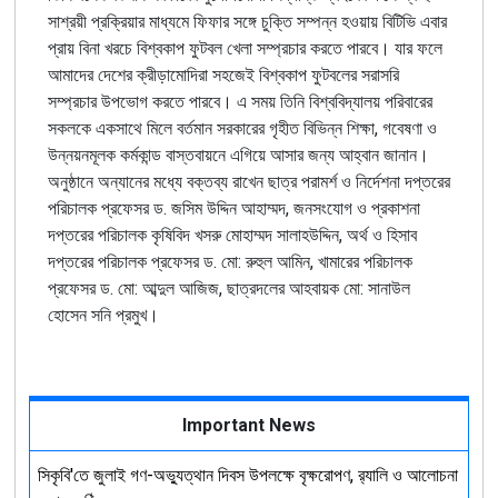
সাশ্রয়ী
প্রক্রিয়ার
মাধ্যমে
ফিফার
সঙ্গে
চুক্তি
সম্পন্ন
হওয়ায়
বিটিভি
এবার
প্রায়
বিনা
খরচে
বিশ্বকাপ
ফুটবল
খেলা
সম্প্রচার
করতে
পারবে
।
যার
ফলে
আমাদের
দেশের
ক্রীড়ামোদিরা
সহজেই
বিশ্বকাপ
ফুটবলের
সরাসরি
সম্প্রচার
উপভোগ
করতে
পারবে
।
এ
সময়
তিনি
বিশ্ববিদ্যালয়
পরিবারের
সকলকে
একসাথে
মিলে
বর্তমান
সরকারের
গৃহীত
বিভিন্ন
শিক্ষা
,
গবেষণা
ও
উন্নয়নমূলক
কর্মকান্ড
বাস্তবায়নে
এগিয়ে
আসার
জন্য
আহ্বান
জানান
।
অনুষ্ঠানে
অন্যানের
মধ্যে
বক্তব্য
রাখেন
ছাত্র
পরামর্শ
ও
নির্দেশনা
দপ্তরের
পরিচালক
প্রফেসর
ড
.
জসিম
উদ্দিন
আহাম্মদ
,
জনসংযোগ
ও
প্রকাশনা
দপ্তরের
পরিচালক
কৃষিবিদ
খসরু
মোহাম্মদ
সালাহউদ্দিন
,
অর্থ
ও
হিসাব
দপ্তরের
পরিচালক
প্রফেসর
ড
.
মো
:
রুহুল
আমিন
,
খামারের
পরিচালক
প্রফেসর
ড
.
মো
:
আব্দুল
আজিজ
,
ছাত্রদলের
আহবায়ক
মো
:
সানাউল
হোসেন
সনি
প্রমুখ
।
Important News
সিকৃবি'তে জুলাই গণ-অভ্যুত্থান দিবস উপলক্ষে বৃক্ষরোপণ, র‍্যালি ও আলোচনা