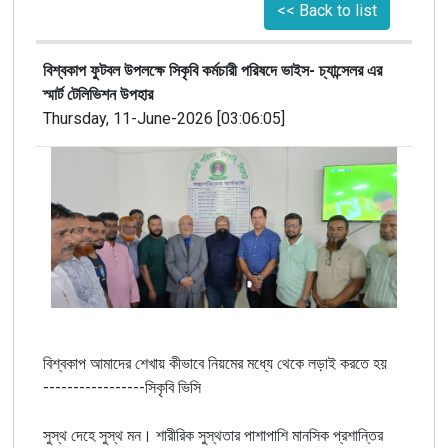
<< Back to list
বিশ্বকাপ ফুটবল উপলক্ষে সিকৃবি কর্মচারী পরিষদে ভাইস- চ্যান্সেলর এর
স্মার্ট টেলিভিশন উপহার
Thursday, 11-June-2026 [03:06:05]
বিশ্বকাপ
আমাদের
শেখায়
কীভাবে
নিয়মের
মধ্যে
থেকে
লড়াই
করতে
হয়
-----------------
সিকৃবি
ভিসি
সুস্থ
দেহে
সুস্থ
মন
।
শারীরিক
সুস্থতার
পাশাপাশি
মানসিক
প্রশান্তির