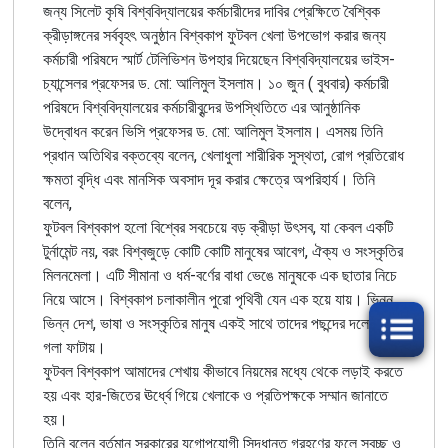
জন্য
সিলেট
কৃষি
বিশ্ববিদ্যালয়ের
কর্মচারীদের
দাবির
প্রেক্ষিতে
বৈশ্বিক
ক্রীড়াঙ্গনের
সর্ববৃহৎ
অনুষ্ঠান
বিশ্বকাপ
ফুটবল
খেলা
উপভোগ
করার
জন্য
কর্মচারী
পরিষদে
স্মার্ট
টেলিভিশন
উপহার
দিয়েছেন
বিশ্ববিদ্যালয়ের
ভাইস
-
চ্যান্সেলর
প্রফেসর
ড
.
মো
:
আলিমুল
ইসলাম
।
১০
জুন
(
বুধবার
)
কর্মচারী
পরিষদে
বিশ্ববিদ্যালয়ের
কর্মচারীবৃন্দের
উপস্থিতিতে
এর
আনুষ্ঠানিক
উদ্বোধন
করেন
ভিসি
প্রফেসর
ড
.
মো
:
আলিমুল
ইসলাম
।
এসময়
তিনি
প্রধান
অতিথির
বক্তব্যে
বলেন
,
খেলাধুলা
শারীরিক
সুস্থতা
,
রোগ
প্রতিরোধ
ক্ষমতা
বৃদ্ধি
এবং
মানসিক
অবসাদ
দূর
করার
ক্ষেত্রে
অপরিহার্য
।
তিনি
বলেন
,
ফুটবল
বিশ্বকাপ
হলো
বিশ্বের
সবচেয়ে
বড়
ক্রীড়া
উৎসব
,
যা
কেবল
একটি
টুর্নামেন্ট
নয়
,
বরং
বিশ্বজুড়ে
কোটি
কোটি
মানুষের
আবেগ
,
ঐক্য
ও
সংস্কৃতির
মিলনমেলা
।
এটি
সীমানা
ও
ধর্ম
-
বর্ণের
বাধা
ভেঙে
মানুষকে
এক
ছাতার
নিচে
নিয়ে
আসে
।
বিশ্বকাপ
চলাকালীন
পুরো
পৃথিবী
যেন
এক
হয়ে
যায়
।
ভিন্ন
ভিন্ন
দেশ
,
ভাষা
ও
সংস্কৃতির
মানুষ
একই
সাথে
তাদের
পছন্দের
দলের
জন্য
গলা
ফাটায়
।
ফুটবল
বিশ্বকাপ
আমাদের
শেখায়
কীভাবে
নিয়মের
মধ্যে
থেকে
লড়াই
করতে
হয়
এবং
হার
-
জিতের
ঊর্ধ্বে
গিয়ে
খেলাকে
ও
প্রতিপক্ষকে
সম্মান
জানাতে
হয়
।
তিনি
বলেন
বর্তমান
সরকারের
যুগোপযোগী
সিদ্ধান্ত
গ্রহণের
ফলে
স্বচ্ছ
ও