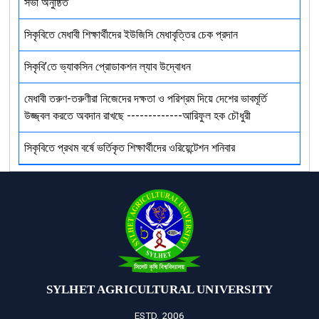
সভা অনুষ্ঠিত
সিকৃবিতে মেধাবী শিক্ষার্থীদের ইউজিসি মেধাবৃত্তির চেক প্রদান
সিকৃবি’তে ভ্যাকসিন প্রোডাকশন ল্যাব উদ্বোধন
মেধাবী তরুণ-তরুণীরা নিজেদের দক্ষতা ও পরিশ্রম দিয়ে দেশের ভাবমূর্তি
উজ্জ্বল করতে অবদান রাখছে -------------আরিফুল হক চৌধুরী
সিকৃবিতে প্রথম বর্ষে ভর্তিকৃত শিক্ষার্থীদের ওরিয়েন্টেশন শনিবার
SYLHET AGRICULTURAL UNIVERSITY
ESTD. 2006