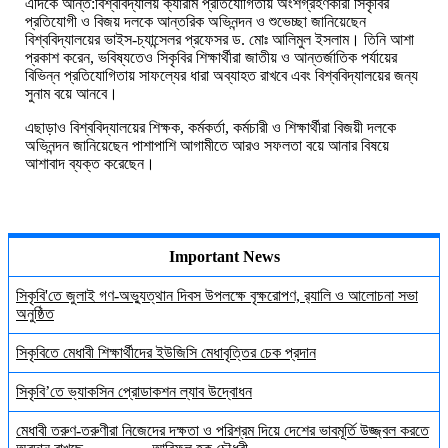
এদিকে আন্ত:বিশ্ববিদ্যালয় ক্যারাম প্রতিযোগিতায় অংশগ্রহণকারী
সিকৃবির
প্রতিযোগী ও বিজয় দলকে আন্তরিক অভিনন্দন ও শুভেচ্ছা জানিয়েছেন
বিশ্ববিদ্যালয়ের ভাইস-চ্যান্সেলর প্রফেসর ড. মোঃ আলিমুল ইসলাম। তিনি আশা
প্রকাশ করেন, ভবিষ্যতেও সিকৃবির শিক্ষার্থীরা জাতীয় ও আন্তর্জাতিক পর্যায়ের
বিভিন্ন প্রতিযোগিতায় সাফল্যের ধারা অব্যাহত রাখবে এবং বিশ্ববিদ্যালয়ের জন্য
সুনাম বয়ে আনবে।
এছাড়াও বিশ্ববিদ্যালয়ের শিক্ষক, কর্মকর্তা, কর্মচারী ও শিক্ষার্থীরা বিজয়ী দলকে
অভিনন্দন জানিয়েছেন পাশাপাশি আগামীতে আরও সফলতা বয়ে আনার বিষয়ে
আশাবাদ ব্যক্ত করেছেন।
Important News
সিকৃবি'তে জুলাই গণ-অভ্যুত্থান দিবস উপলক্ষে বৃক্ষরোপণ, র‍্যালি ও আলোচনা সভা
অনুষ্ঠিত
সিকৃবিতে মেধাবী শিক্ষার্থীদের ইউজিসি মেধাবৃত্তির চেক প্রদান
সিকৃবি’তে ভ্যাকসিন প্রোডাকশন ল্যাব উদ্বোধন
মেধাবী তরুণ-তরুণীরা নিজেদের দক্ষতা ও পরিশ্রম দিয়ে দেশের ভাবমূর্তি উজ্জ্বল করতে