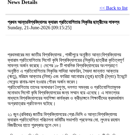
News Details
<< Back to list
প্রথম আন্তঃবিশ্ববিদ্যালয় ক্যারম প্রতিযোগিতায় সিকৃবির ছাত্রীদের সাফল্য
Sunday, 21-June-2026 [09:15:25]
প্রথমবারের মত জাতীয় বিশ্ববিদ্যালয় , গাজীপুরে অনুষ্ঠিত আন্ত:বিশ্ববিদ্যালয়
ক্যারাম প্রতিযোগিতায়
সিলেট কৃষি বিশ্ববিদ্যালয়ের (সিকৃবি) ছাত্রীরা কৃতিত্বপূর্ণ
সাফল্য অর্জন করেছে।
দেশের ১৮ টি পাবলিক বিশ্ববিদ্যালয়ের অংশগ্রহণে
অনুষ্ঠিত এ প্রতিযোগিতায় সিকৃবির সাদিয়া আফরিন, সৈয়দা জান্নাত আক্তার
(ঋতু), মরিয়ম আক্তার (লিমা) এবং ফারিয়া আনোয়ার (তুবা) ছাত্রী (দ্বৈত) ইভেন্টে
সেকেন্ড রানার-আপ হওয়ার গৌরব অর্জন করেন।
প্রতিযোগিতায় তাদের অসাধারণ নৈপুণ্য, দলগত সমন্বয় ও প্রতিযোগিতামূলক
মনোভাব সিলেট কৃষি বিশ্ববিদ্যালয়ের জন্য সম্মান বয়ে এনেছে। এ সাফল্যের
মাধ্যমে বিশ্ববিদ্যালয়ের সহশিক্ষা কার্যক্রম ও ক্রীড়াঙ্গনে শিক্ষার্থীদের ক্রমবর্ধমান
অগ্রযাত্রার প্রতিফলন ঘটেছে।
২১ জুন (রবিবার) জাতীয় বিশ্ববিদ্যালয়ের প্রো-ভিসি ও আন্ত:বিশ্ববিদ্যালয়
ক্যারাম প্রতিযোগিতা পরিচালনা কমিটির সভাপতি প্রফেসর মো. লুৎফর রহমান
বিজয়ীদের হাতে পুরস্কার তুলে দেন।