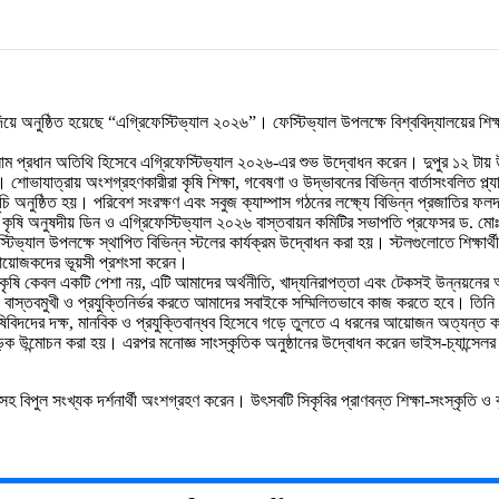
িয়ে অনুষ্ঠিত হয়েছে “এগ্রিফেস্টিভ্যাল ২০২৬”। ফেস্টিভ্যাল উপলক্ষে বিশ্ববিদ্যালয়ের শিক্ষক
সলাম প্রধান অতিথি হিসেবে এগ্রিফেস্টিভ্যাল ২০২৬-এর শুভ উদ্বোধন করেন। দুপুর ১২ টায় 
। শোভাযাত্রায় অংশগ্রহণকারীরা কৃষি শিক্ষা, গবেষণা ও উদ্ভাবনের বিভিন্ন বার্তাসংবলিত প্ল্
মসূচি অনুষ্ঠিত হয়। পরিবেশ সংরক্ষণ এবং সবুজ ক্যাম্পাস গঠনের লক্ষ্যে বিভিন্ন প্রজাতির
াকায় কৃষি অনুষদীয় ডিন ও এগ্রিফেস্টিভ্যাল ২০২৬ বাস্তবায়ন কমিটির সভাপতি প্রফেসর ড. ম
ভ্যাল উপলক্ষে স্থাপিত বিভিন্ন স্টলের কার্যক্রম উদ্বোধন করা হয়। স্টলগুলোতে শিক্ষার্থীদে
ে আয়োজকদের ভূয়সী প্রশংসা করেন।
কৃষি কেবল একটি পেশা নয়, এটি আমাদের অর্থনীতি, খাদ্যনিরাপত্তা এবং টেকসই উন্নয়নের 
ক্ষাকে বাস্তবমুখী ও প্রযুক্তিনির্ভর করতে আমাদের সবাইকে সম্মিলিতভাবে কাজ করতে হবে। তি
কৃষিবিদদের দক্ষ, মানবিক ও প্রযুক্তিবান্ধব হিসেবে গড়ে তুলতে এ ধরনের আয়োজন অত্যন্ত ক
ক উন্মোচন করা হয়। এরপর মনোজ্ঞ সাংস্কৃতিক অনুষ্ঠানের উদ্বোধন করেন ভাইস-চ্যান্সেলর প্
কর্মচারীসহ বিপুল সংখ্যক দর্শনার্থী অংশগ্রহণ করেন। উৎসবটি সিকৃবির প্রাণবন্ত শিক্ষা-সংস্ক