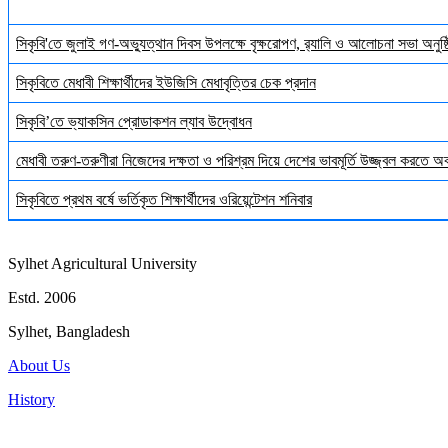
সিকৃবি'তে জুলাই গণ-অভ্যুত্থান দিবস উপলক্ষে বৃক্ষরোপণ, র‍্যালি ও আলোচনা সভা অনুষ্
সিকৃবিতে মেধাবী শিক্ষার্থীদের ইউজিসি মেধাবৃত্তির চেক প্রদান
সিকৃবি’তে ভ্যাকসিন প্রোডাকশন ল্যাব উদ্বোধন
মেধাবী তরুণ-তরুণীরা নিজেদের দক্ষতা ও পরিশ্রম দিয়ে দেশের ভাবমূর্তি উজ্জ্বল করতে 
সিকৃবিতে প্রথম বর্ষে ভর্তিকৃত শিক্ষার্থীদের ওরিয়েন্টেশন শনিবার
Sylhet Agricultural University
Estd. 2006
Sylhet, Bangladesh
About Us
History