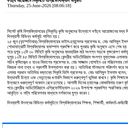
বর্ণাঢ্য আয়োজনে সিকৃবিতে এগ্রিফেস্টিভ্যাল অনুষ্ঠিত
Thursday, 25-June-2026 [08:06:18]
সিলেট কৃষি বিশ্ববিদ্যালয়ের (সিকৃবি) কৃষি অনুষদের উদ্যোগে বর্ণাঢ্য আয়োজনের মধ্য দ
দিনব্যাপী বিভিন্ন কর্মসূচি পালিত হয়।
২৫ জুন (বৃহস্পতিবার) বিশ্ববিদ্যালয়ের ভাইস-চ্যান্সেলর প্রফেসর ড. মোঃ আলিমুল ই
শোভাযাত্রাটি বিশ্ববিদ্যালয় ক্যাম্পাস প্রদক্ষিণ করে পুনরায় কৃষি অনুষদে এসে শেষ হয়
পরে দুপুর ১২টা ৩০ মিনিটে কৃষি অনুষদের ব্যবহারিক মাঠ সংলগ্ন সড়কে বৃক্ষরোপণ কর্
দুপুর ১২টা ৪৫ মিনিটে বিশ্ববিদ্যালয়ের কেন্দ্রীয় অডিটোরিয়াম সংলগ্ন মুক্তমঞ্চ এল
সচিব কৃষিতত্ত্ব ও হাওর বিভাগের প্রফেসর ড. মোঃ সাজ্জাদ হোসাইন এর পরিচালনায় ফেস্টি
বিষয়ক নানা তথ্য ও প্রদর্শনী উপস্থাপন করা হয়। অতিথিরা স্টলগুলো পরিদর্শন কর
এসময় প্রধান অতিথির বক্তব্যে সিকৃবি ভিসি প্রফেসর ড. মোঃ আলিমুল ইসলাম বলেন, 
উদ্ভাবনী চিন্তা এবং নেতৃত্বের গুণাবলি বিকাশে গুরুত্বপূর্ণ ভূমিকা রাখবে। কৃষি শি
উন্নয়নে গুরুত্বপূর্ণ অবদান রেখে চলেছে। আগামী দিনের চ্যালেঞ্জ মোকাবিলায় তরুণ 
পরে কেন্দ্রীয় অডিটোরিয়ামে এগ্রিফেস্টিভ্যাল ২০২৬ উপলক্ষে প্রকাশিত স্মরণিকার মোড়
আবৃত্তি ও নাট্য পরিবেশনার মাধ্যমে দর্শকদের মুগ্ধ করেন।
দিনব্যাপী উৎসবের বিভিন্ন কর্মসূচিতে বিশ্ববিদ্যালয়ের শিক্ষক, শিক্ষার্থী, কর্মকর্তা-