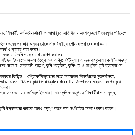
, শিক্ষার্থী, কর্মকর্তা-কর্মচারী ও আমন্ত্রিত অতিথিদের অংশগ্রহণে উৎসবমুখর পরিবেশে
উদ্বোধনের পর কৃষি অনুষদ থেকে একটি বর্ণাঢ্য শোভাযাত্রা বের করা হয়।
যাকার্ড ও ব্যানার বহন করেন।
 ফলদ, বনজ ও ঔষধি গাছের চারা রোপণ করা হয়।
োঃ শহীদুল ইসলামের সভাপতিত্বে এবং এগ্রিফেস্টিভ্যাল ২০২৬ বাস্তবায়ন কমিটির সদস্য
র গবেষণা, উদ্ভাবনী প্রকল্প, কৃষি প্রযুক্তি, কৃষিপণ্য ও আধুনিক কৃষি ব্যবস্থাপনা
অন্যতম ভিত্তি। এগ্রিফেস্টিভ্যালের মতো আয়োজন শিক্ষার্থীদের সৃজনশীলতা,
নি আরও বলেন, “সিলেট কৃষি বিশ্ববিদ্যালয় গবেষণা ও উদ্ভাবনের মাধ্যমে দেশের কৃষি
ার্যকর।
রফেসর ড. মোঃ আলিমুল ইসলাম। সাংস্কৃতিক অনুষ্ঠানে শিক্ষার্থীরা গান, নৃত্য,
ৃতি ও কৃষি উদ্ভাবনের ধারাকে আরও সমৃদ্ধ করবে বলে সংশ্লিষ্টরা আশা প্রকাশ করেন।