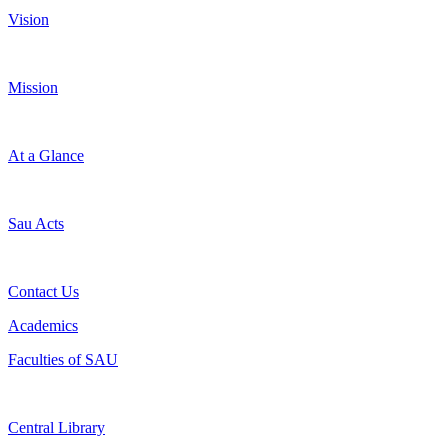
Vision
Mission
At a Glance
Sau Acts
Contact Us
Academics
Faculties of SAU
Central Library