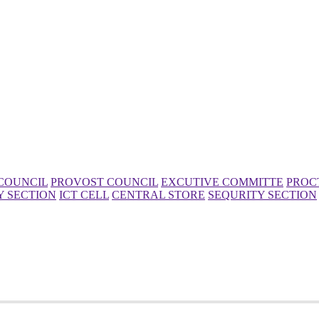
COUNCIL
PROVOST COUNCIL
EXCUTIVE COMMITTE
PROC
Y SECTION
ICT CELL
CENTRAL STORE
SEQURITY SECTION