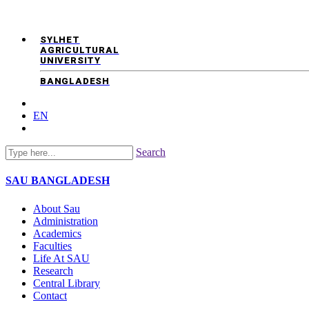
SYLHET
AGRICULTURAL
UNIVERSITY
BANGLADESH
EN
Search
SAU
BANGLADESH
About Sau
Administration
Academics
Faculties
Life At SAU
Research
Central Library
Contact