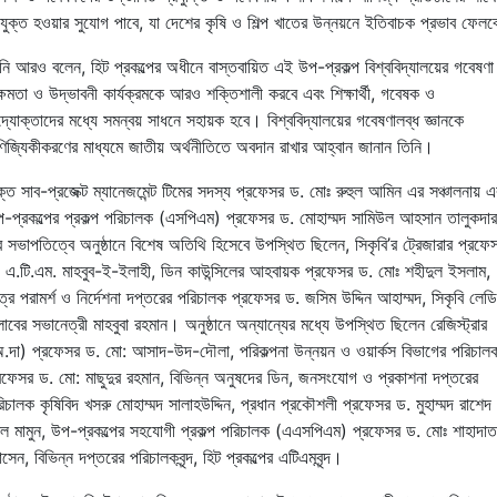
যুক্ত হওয়ার সুযোগ পাবে, যা দেশের কৃষি ও শিল্প খাতের উন্নয়নে ইতিবাচক প্রভাব ফেল
নি আরও বলেন, হিট প্রকল্পের অধীনে বাস্তবায়িত এই উপ-প্রকল্প বিশ্ববিদ্যালয়ের গবেষণা
্ষমতা ও উদ্ভাবনী কার্যক্রমকে আরও শক্তিশালী করবে এবং শিক্ষার্থী, গবেষক ও
্যোক্তাদের মধ্যে সমন্বয় সাধনে সহায়ক হবে। বিশ্ববিদ্যালয়ের গবেষণালব্ধ জ্ঞানকে
ণিজ্যিকীকরণের মাধ্যমে জাতীয় অর্থনীতিতে অবদান রাখার আহ্বান জানান তিনি।
্ত সাব-প্রজেক্ট ম্যানেজমেন্ট টিমের সদস্য প্রফেসর ড. মোঃ রুহুল আমিন এর সঞ্চালনায় এ
-প্রকল্পের প্রকল্প পরিচালক (এসপিএম) প্রফেসর ড. মোহাম্মদ সামিউল আহসান তালুকদার
 সভাপতিত্বে অনুষ্ঠানে বিশেষ অতিথি হিসেবে উপস্থিত ছিলেন, সিকৃবি’র ট্রেজারার প্রফে
 এ.টি.এম. মাহবুব-ই-ইলাহী, ডিন কাউন্সিলের আহবায়ক প্রফেসর ড. মোঃ শহীদুল ইসলাম,
ত্র পরামর্শ ও নির্দেশনা দপ্তরের পরিচালক প্রফেসর ড. জসিম উদ্দিন আহাম্মদ, সিকৃবি লেড
লাবের সভানেত্রী মাহবুবা রহমান। অনুষ্ঠানে অন্যান্যের মধ্যে উপস্থিত ছিলেন রেজিস্ট্রার
.দা) প্রফেসর ড. মো: আসাদ-উদ-দৌলা, পরিকল্পনা উন্নয়ন ও ওয়ার্কস বিভাগের পরিচাল
রফেসর ড. মো: মাছুদুর রহমান, বিভিন্ন অনুষদের ডিন, জনসংযোগ ও প্রকাশনা দপ্তরের
িচালক কৃষিবিদ খসরু মোহাম্মদ সালাহউদ্দিন, প্রধান প্রকৌশলী প্রফেসর ড. মুহাম্মদ রাশেদ
 মামুন, উপ-প্রকল্পের সহযোগী প্রকল্প পরিচালক (এএসপিএম) প্রফেসর ড. মোঃ শাহাদাত
সেন, বিভিন্ন দপ্তরের পরিচালকবৃন্দ, হিট প্রকল্পের এটিএমবৃন্দ।