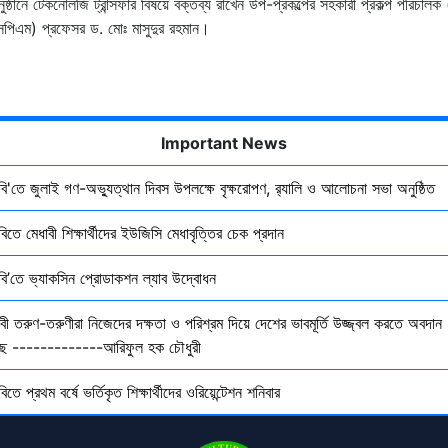
ুষ্ঠানে টেকনোলজি ট্রান্সফার বিষয়ে বক্তব্য রাখেন উপ-প্রকল্পের সহকারী প্রকল্প পরিচালক
পিএম) প্রফেসর ড. মোঃ মাসুদুর রহমান।
Important News
ৃবি'তে জুলাই গণ-অভ্যুত্থান দিবস উপলক্ষে বৃক্ষরোপণ, র‍্যালি ও আলোচনা সভা অনুষ্ঠিত
বিতে মেধাবী শিক্ষার্থীদের ইউজিসি মেধাবৃত্তির চেক প্রদান
ৃবি’তে ভ্যাকসিন প্রোডাকশন ল্যাব উদ্বোধন
বী তরুণ-তরুণীরা নিজেদের দক্ষতা ও পরিশ্রম দিয়ে দেশের ভাবমূর্তি উজ্জ্বল করতে অবদান
ছে -------------আরিফুল হক চৌধুরী
বিতে প্রথম বর্ষে ভর্তিকৃত শিক্ষার্থীদের ওরিয়েন্টেশন শনিবার