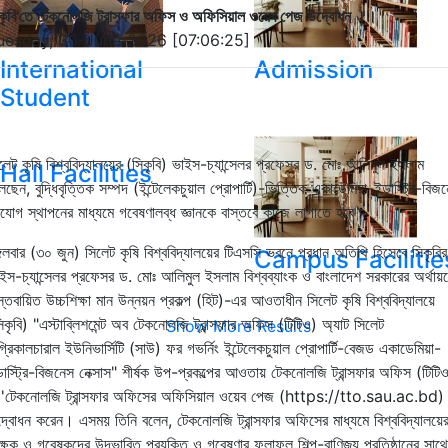
কৃবি'তে টেকনোলজি ট্রান্সফার অফিস ও অফিসিয়াল ওয়েব পেজ উদ্বোধন ।।
uesday, 30-June-2026 [07:06:25]
International
Admission
Student
লেট কৃষি বিশ্ববিদ্যালয়ের (সিকৃবি) ভাইস-চ্যান্সেলর প্রফেসর ড. মোঃ আলিমুল ইসলাম
Hall Facilities
েছেন, বুদ্ধিবৃত্তিক সম্পদ (ইন্টেলেকচুয়াল প্রোপার্টি)-ভিত্তিক একাডেমিয়া-ইন্ডাস্ট্রি-বিজ
যোগ স্থাপনের মাধ্যমে গবেষণালব্ধ জ্ঞানকে বাস্তবে কাজে লাগাতে হবে।
্গলবার (৩০ জুন) সিলেট কৃষি বিশ্ববিদ্যালয়ের টিএসসি ভবনে প্রধান অতিথি হিসেবে সিকৃবির
Campus Facilitie
ইস-চ্যান্সেলর প্রফেসর ড. মোঃ আলিমুল ইসলাম বিশ্বব্যাংক ও বাংলাদেশ সরকারের অর্থায়
স্তবায়িত উচ্চশিক্ষা মান উন্নয়ন প্রকল্প (হিট)-এর আওতাধীন সিলেট কৃষি বিশ্ববিদ্যালয়ে
িকৃবি) "এস্টাব্লিশমেন্ট অব টেকনোলজি ট্রান্সফার অফিস (টিটিও) অ্যাট সিলেট
Show More Results
্রিকালচারাল ইউনিভার্সিটি (সাউ) ফর গভর্নিং ইন্টেলেকচুয়াল প্রোপার্টি-বেজড একাডেমিয়া-
্ডাস্ট্রি-বিজনেস নেক্সাস" শীর্ষক উপ-প্রকল্পের আওতায় টেকনোলজি ট্রান্সফার অফিস (টিটি
'টেকনোলজি ট্রান্সফার অফিসের অফিসিয়াল ওয়েব পেজ (https://tto.sau.ac.bd)
্বোধন করেন। এসময় তিনি বলেন, টেকনোলজি ট্রান্সফার অফিসের মাধ্যমে বিশ্ববিদ্যালয়ে
ক্ষক ও গবেষকদের উদ্ভাবিত প্রযুক্তি ও গবেষণার ফলাফল শিল্প-বাণিজ্য প্রতিষ্ঠানের সাথে