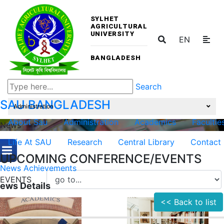
SYLHET
AGRICULTURAL
UNIVERSITY
EN
BANGLADESH
Search
SAU
BANGLADESH
Administration
About Sau
Administration
Academics
Facultie
News
Life At SAU
Research
Central Library
Contact
UPCOMING CONFERENCE/EVENTS
News
Achievements
EVENTS
ews Details
<< Back to list