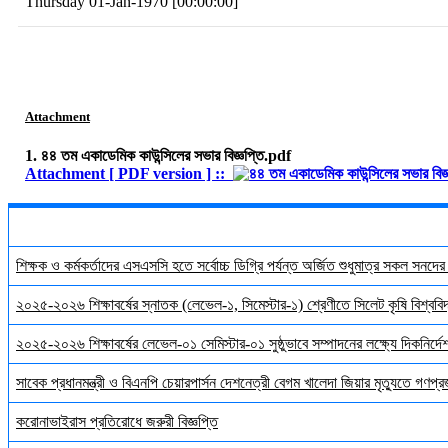
Thursday 01-Jan-1970 [00:00:00]
Attachment
1. ৪৪ তম একাডেমিক কাউন্সিলের সভার বিজ্ঞপ্তি.pdf
Attachment [ PDF version ] ::
শিক্ষক ও কর্মকর্তাদের এসএসসি হতে সর্বোচ্চ ডিগ্রি পর্যন্ত অর্জিত শুধুমাত্র সকল সনদে
২০২৫-২০২৬ শিক্ষাবর্ষের স্নাতক (লেভেল-১, সিমেস্টার-১) শ্রেণীতে সিলেট কৃষি বিশ্ববিদ্
২০২৫-২০২৬ শিক্ষাবর্ষের লেভেল-০১ সেমিস্টার-০১ সুষ্ঠুভাবে সম্পাদনের লক্ষ্যে দিকনির্
সাবেক প্রধানমন্ত্রী ও বিএনপি চেয়ারপার্সন দেশনেত্রী বেগম খালেদা জিয়ার মৃত্যুতে গণপ্র
করোনাভাইরাস প্রতিরোধে জরুরী বিজ্ঞপ্তি