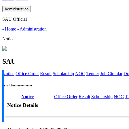
Administration
SAU Official
- Home
- Administration
Notice
SAU
Notice
Office Order
Result
Scholarship
NOC
Tender
Job Circular
Do
Scroll for more menu
Notice
Office Order
Result
Scholarship
NOC
T
Notice Details