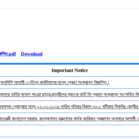
Download
Important Notice
র অনুলিপি আগামী ৩ (তিন) কার্যদিবসের মধ্যে প্রেরণ সংক্রান্ত বিজ্ঞপ্তি।
যালয়ে ভর্তির সুযোগ পাওয়া ছাত্র-ছাত্রীদের ব্যাংকে ভর্তি ফি প্রধান সংক্রান্ত সংশোধিত বিজ
দেশনামূলক প্রোগ্রাম অদ্য ০২-০১-২০২৬ তারিখ শনিবার বিকাল ৩:০০ ঘটিকায় সিকৃবির কেন্দ্রীয
জাতন্ত্রী বাংলাদেশ সরকার, জনপ্রশাসন মন্ত্রণালয় কর্তৃক জারিকৃত প্রজ্ঞাপন অনুসারে আগামী