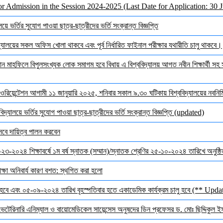
or Admission in the Session 2024-2025 (Last Date for Application: 30 
ে ভর্তির সুযোগ পাওয়া ছাত্র-ছাত্রীদের ভর্তি সংক্রান্ত বিজ্ঞপ্তি
ালয়ের সকল অফিস খোলা থাকবে এবং পূর্ব নির্ধারিত ফাইনাল পরীক্ষার যথারীতি চালু থাকবে।
মাহফিলে বিপুলসংখ্যক লোক সমাগম হবে বিধায় এ বিশ্ববিদ্যালয় আগত নবীন শিক্ষার্থী সহ সক
ওরিয়েন্টেশন আগামী ১১ জানুয়ারি ২০২৫, শনিবার সকাল ৯.৩০ ঘটিকায় বিশ্ববিদ্যালয়ের নবনির্মি
দ্যালয়ে ভর্তির সুযোগ পাওয়া ছাত্র-ছাত্রীদের ভর্তি সংক্রান্ত বিজ্ঞপ্তি (updated)
েবে দায়িত্ব পালন করবেন
 ২০২৩-২০২৪ শিক্ষাবর্ষে ১ম বর্ষ স্নাতক (সম্মান)/স্নাতক শ্রেণির ২৫-১০-২০২৪ তারিখে অনুষ্
ক্ষা অনিবার্য কারণ বশত: স্থগিত করা হলো
হবে এবং ০৫-০৯-২০২৪ তারিখ বৃহস্পতিবার হতে একাডেমিক কার্যক্রম চালু হবে (** Upda
 ভেটেরিনারি এনিম্যাল ও বায়োমেডিকেল সায়েন্সেস অনুষদের ডিন প্রফেসর ড. মোঃ ছিদ্দিকুল 