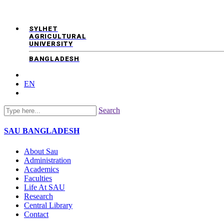
SYLHET
AGRICULTURAL
UNIVERSITY
BANGLADESH
EN
Search
SAU
BANGLADESH
About Sau
Administration
Academics
Faculties
Life At SAU
Research
Central Library
Contact