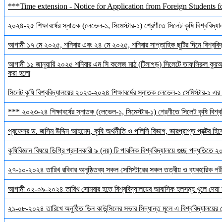
***Time extension - Notice for Application from Foreign Students f
২০২৪-২৫ শিক্ষাবর্ষের স্নাতক (লেভেল-১, সিমেস্টার-১) শ্রেণীতে সিলেট কৃষি বিশ্ববিদ্যালয়
আগামী ১৭ মে ২০২৫, শনিবার এবং ২৪ মে ২০২৫, শনিবার সাপ্তাহিক ছুটির দিনে বিশ্ববিদ্য
আগামী ১১ জানুয়ারি ২০২৫ শনিবার এম সি কলেজ মাঠ (টিলাগড়) সিলেটে তাফসিরুল কুরআন 
করা হলো
সিলেট কৃষি বিশ্ববিদ্যালয়ের ২০২৩-২০২৪ শিক্ষাবর্ষের স্নাতক লেভেল-১ সেমিস্টার-১ এর 
*** ২০২৩-২৪ শিক্ষাবর্ষের স্নাতক (লেভেল-১, সিমেস্টার-১) শ্রেণীতে সিলেট কৃষি বিশ্ববি
প্রফেসর ড. জসিম উদ্দিন আহমেদ, কৃষি অর্থনীতি ও পলিসি বিভাগ, ভারপ্রাপ্ত প্রক্টর হিস
কৃষিবিজ্ঞান বিষয়ে ডিগ্রি প্রদানকারী ৯ (নয়) টি পাবলিক বিশ্ববিদ্যালয়ে গুচ্ছ পদ্ধতিতে
২৭-১০-২০২৪ তারিখ রবিবার অনুষ্ঠিতব্য সকল সেমিস্টারের সকল তত্বীয় ও ব্যবহারিক পরী
আগামী ০২-০৯-২০২৪ তারিখ সোমবার হতে বিশ্ববিদ্যালয়ের আবাসিক হলসমূহ খুলে দেয়া 
২১-০৮-২০২৪ তারিখে অনুষ্ঠিত ডিন কাউন্সিলের সভার সিদ্ধান্ত মূলে এ বিশ্ববিদ্যালয়ের