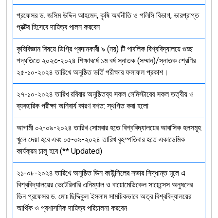
প্রফেসর ড. জসিম উদ্দিন আহমেদ, কৃষি অর্থনীতি ও পলিসি বিভাগ, ভারপ্রাপ্ত
প্রক্টর হিসেবে দায়িত্ব পালন করবেন
কৃষিবিজ্ঞান বিষয়ে ডিগ্রি প্রদানকারী ৯ (নয়) টি পাবলিক বিশ্ববিদ্যালয়ে গুচ্ছ
পদ্ধতিতে ২০২৩-২০২৪ শিক্ষাবর্ষে ১ম বর্ষ স্নাতক (সম্মান)/স্নাতক শ্রেণির
২৫-১০-২০২৪ তারিখে অনুষ্ঠিত ভর্তি পরীক্ষার ফলাফল প্রকাশ।
২৭-১০-২০২৪ তারিখ রবিবার অনুষ্ঠিতব্য সকল সেমিস্টারের সকল তত্বীয় ও
ব্যবহারিক পরীক্ষা অনিবার্য কারণ বশত: স্থগিত করা হলো
আগামী ০২-০৯-২০২৪ তারিখ সোমবার হতে বিশ্ববিদ্যালয়ের আবাসিক হলসমূহ
খুলে দেয়া হবে এবং ০৫-০৯-২০২৪ তারিখ বৃহস্পতিবার হতে একাডেমিক
কার্যক্রম চালু হবে (** Updated)
২১-০৮-২০২৪ তারিখে অনুষ্ঠিত ডিন কাউন্সিলের সভার সিদ্ধান্ত মূলে এ
বিশ্ববিদ্যালয়ের ভেটেরিনারি এনিম্যাল ও বায়োমেডিকেল সায়েন্সেস অনুষদের
ডিন প্রফেসর ড. মোঃ ছিদ্দিকুল ইসলাম সাময়িকভাবে অত্র বিশ্ববিদ্যালয়ের
আর্থিক ও প্রশাসনিক দায়িত্ব পরিচালনা করবেন