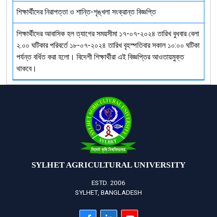
শিক্ষার্থীদের নিরাপত্তা ও শান্তি-শৃঙ্খলা সংক্রান্ত বিজ্ঞপ্তি
শিক্ষার্থীদের আবাসিক হল ত্যাগের সময়সীমা ১৭-০৭-২০২৪ তারিখ বুধবার বেলা
২.০০ ঘটিকার পরিবর্তে ১৮-০৭-২০২৪ তারিখ বৃহস্পতিবার সকাল ১০:০০ ঘটিকা
পর্যন্ত বর্ধিত করা হলো। বিদেশী শিক্ষার্থীরা এই বিজ্ঞপ্তির আওতায়মুক্ত
থাকবে।
SYLHET AGRICULTURAL UNIVERSITY
ESTD. 2006
SYLHET, BANGLADESH