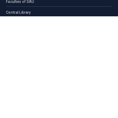
Faculties of SAU
Central Library
PMUAC V. T. Hospital
Undergraduate Admission
Post Graduate Admission
International Students
OFFICES
Vice-Chancellor Office
Registrar Office
Proctor Office