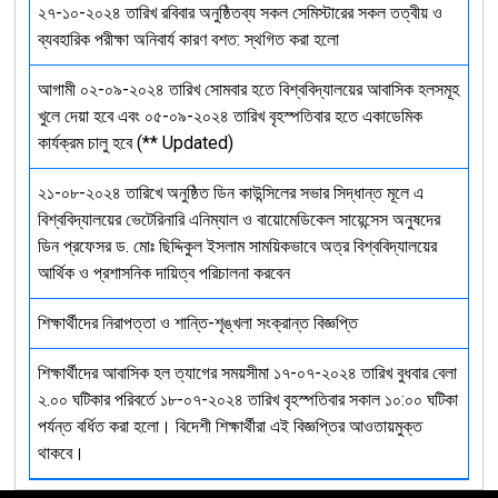
২৭-১০-২০২৪ তারিখ রবিবার অনুষ্ঠিতব্য সকল সেমিস্টারের সকল তত্বীয় ও
ব্যবহারিক পরীক্ষা অনিবার্য কারণ বশত: স্থগিত করা হলো
আগামী ০২-০৯-২০২৪ তারিখ সোমবার হতে বিশ্ববিদ্যালয়ের আবাসিক হলসমূহ
খুলে দেয়া হবে এবং ০৫-০৯-২০২৪ তারিখ বৃহস্পতিবার হতে একাডেমিক
কার্যক্রম চালু হবে (** Updated)
২১-০৮-২০২৪ তারিখে অনুষ্ঠিত ডিন কাউন্সিলের সভার সিদ্ধান্ত মূলে এ
বিশ্ববিদ্যালয়ের ভেটেরিনারি এনিম্যাল ও বায়োমেডিকেল সায়েন্সেস অনুষদের
ডিন প্রফেসর ড. মোঃ ছিদ্দিকুল ইসলাম সাময়িকভাবে অত্র বিশ্ববিদ্যালয়ের
আর্থিক ও প্রশাসনিক দায়িত্ব পরিচালনা করবেন
শিক্ষার্থীদের নিরাপত্তা ও শান্তি-শৃঙ্খলা সংক্রান্ত বিজ্ঞপ্তি
শিক্ষার্থীদের আবাসিক হল ত্যাগের সময়সীমা ১৭-০৭-২০২৪ তারিখ বুধবার বেলা
২.০০ ঘটিকার পরিবর্তে ১৮-০৭-২০২৪ তারিখ বৃহস্পতিবার সকাল ১০:০০ ঘটিকা
পর্যন্ত বর্ধিত করা হলো। বিদেশী শিক্ষার্থীরা এই বিজ্ঞপ্তির আওতায়মুক্ত
থাকবে।