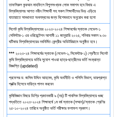
তাফসিরুল কুরআন মাহফিলে বিপুলসংখ্যক লোক সমাগম হবে বিধায় এ
বিশ্ববিদ্যালয় আগত নবীন শিক্ষার্থী সহ সকল শিক্ষার্থীদের ভিড় এড়িয়ে
যাতায়াতে সাবধানতা অবলম্বনের জন্য বিশেষভাবে অনুরোধ করা হলো
সিলেট কৃষি বিশ্ববিদ্যালয়ের ২০২৩-২০২৪ শিক্ষাবর্ষের স্নাতক লেভেল-১
সেমিস্টার-১ এর ওরিয়েন্টেশন আগামী ১১ জানুয়ারি ২০২৫, শনিবার সকাল ৯.৩০
ঘটিকায় বিশ্ববিদ্যালয়ের নবনির্মিত কেন্দ্রীয় অডিটরিয়ামে অনুষ্ঠিত হবে।
*** ২০২৩-২৪ শিক্ষাবর্ষের স্নাতক (লেভেল-১, সিমেস্টার-১) শ্রেণীতে সিলেট
কৃষি বিশ্ববিদ্যালয়ে ভর্তির সুযোগ পাওয়া ছাত্র-ছাত্রীদের ভর্তি সংক্রান্ত
বিজ্ঞপ্তি (updated)
প্রফেসর ড. জসিম উদ্দিন আহমেদ, কৃষি অর্থনীতি ও পলিসি বিভাগ, ভারপ্রাপ্ত
প্রক্টর হিসেবে দায়িত্ব পালন করবেন
কৃষিবিজ্ঞান বিষয়ে ডিগ্রি প্রদানকারী ৯ (নয়) টি পাবলিক বিশ্ববিদ্যালয়ে গুচ্ছ
পদ্ধতিতে ২০২৩-২০২৪ শিক্ষাবর্ষে ১ম বর্ষ স্নাতক (সম্মান)/স্নাতক শ্রেণির
২৫-১০-২০২৪ তারিখে অনুষ্ঠিত ভর্তি পরীক্ষার ফলাফল প্রকাশ।