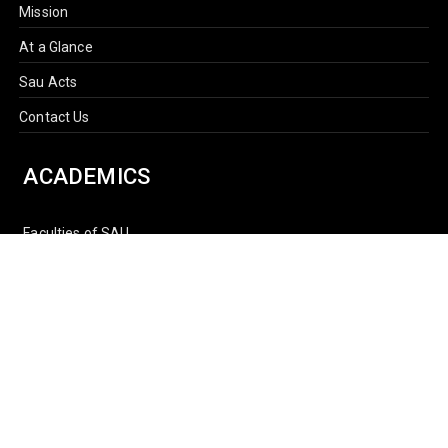
Mission
At a Glance
Sau Acts
Contact Us
ACADEMICS
Faculties of SAU
Central Library
PMUAC V. T. Hospital
Undergraduate Admission
Post Graduate Admission
International Students