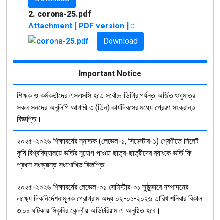
2. corona-25.pdf
Attachment [ PDF version ] ::
Download
Important Notice
শিক্ষক ও কর্মকর্তাদের এসএসসি হতে সর্বোচ্চ ডিগ্রি পর্যন্ত অর্জিত শুধুমাত্র
সকল সনদের অনুলিপি আগামী ৩ (তিন) কার্যদিবসের মধ্যে প্রেরণ সংক্রান্ত
বিজ্ঞপ্তি।
২০২৫-২০২৬ শিক্ষাবর্ষের স্নাতক (লেভেল-১, সিমেস্টার-১) শ্রেণীতে সিলেট
কৃষি বিশ্ববিদ্যালয়ে ভর্তির সুযোগ পাওয়া ছাত্র-ছাত্রীদের ব্যাংকে ভর্তি ফি
প্রধান সংক্রান্ত সংশোধিত বিজ্ঞপ্তি
২০২৫-২০২৬ শিক্ষাবর্ষের লেভেল-০১ সেমিস্টার-০১ সুষ্ঠুভাবে সম্পাদনের
লক্ষ্যে দিকনির্দেশনামূলক প্রোগ্রাম অদ্য ০২-০১-২০২৬ তারিখ শনিবার বিকাল
৩:০০ ঘটিকায় সিকৃবির কেন্দ্রীয় অডিটরিয়াম এ অনুষ্ঠিত হবে।