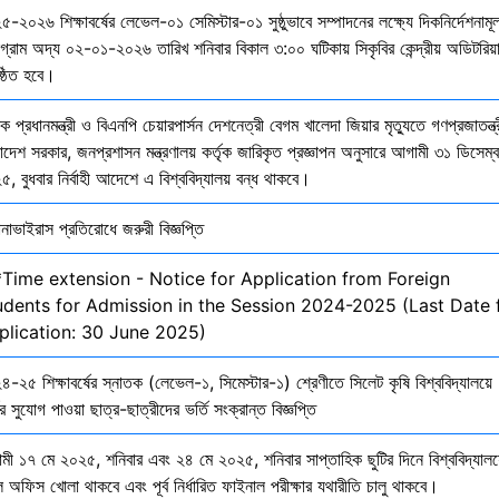
-২০২৬ শিক্ষাবর্ষের লেভেল-০১ সেমিস্টার-০১ সুষ্ঠুভাবে সম্পাদনের লক্ষ্যে দিকনির্দেশনাম
োগ্রাম অদ্য ০২-০১-২০২৬ তারিখ শনিবার বিকাল ৩:০০ ঘটিকায় সিকৃবির কেন্দ্রীয় অডিটরিয়
ষ্ঠিত হবে।
ক প্রধানমন্ত্রী ও বিএনপি চেয়ারপার্সন দেশনেত্রী বেগম খালেদা জিয়ার মৃত্যুতে গণপ্রজাতন্ত্
াদেশ সরকার, জনপ্রশাসন মন্ত্রণালয় কর্তৃক জারিকৃত প্রজ্ঞাপন অনুসারে আগামী ৩১ ডিসেম্
, বুধবার নির্বাহী আদেশে এ বিশ্ববিদ্যালয় বন্ধ থাকবে।
নাভাইরাস প্রতিরোধে জরুরী বিজ্ঞপ্তি
*Time extension - Notice for Application from Foreign
udents for Admission in the Session 2024-2025 (Last Date 
plication: 30 June 2025)
-২৫ শিক্ষাবর্ষের স্নাতক (লেভেল-১, সিমেস্টার-১) শ্রেণীতে সিলেট কৃষি বিশ্ববিদ্যালয়ে
ির সুযোগ পাওয়া ছাত্র-ছাত্রীদের ভর্তি সংক্রান্ত বিজ্ঞপ্তি
মী ১৭ মে ২০২৫, শনিবার এবং ২৪ মে ২০২৫, শনিবার সাপ্তাহিক ছুটির দিনে বিশ্ববিদ্যালয
 অফিস খোলা থাকবে এবং পূর্ব নির্ধারিত ফাইনাল পরীক্ষার যথারীতি চালু থাকবে।