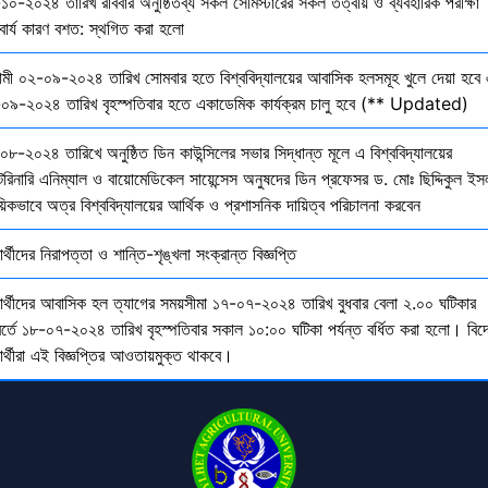
১০-২০২৪ তারিখ রবিবার অনুষ্ঠিতব্য সকল সেমিস্টারের সকল তত্বীয় ও ব্যবহারিক পরীক্ষা
বার্য কারণ বশত: স্থগিত করা হলো
মী ০২-০৯-২০২৪ তারিখ সোমবার হতে বিশ্ববিদ্যালয়ের আবাসিক হলসমূহ খুলে দেয়া হবে 
০৯-২০২৪ তারিখ বৃহস্পতিবার হতে একাডেমিক কার্যক্রম চালু হবে (** Updated)
০৮-২০২৪ তারিখে অনুষ্ঠিত ডিন কাউন্সিলের সভার সিদ্ধান্ত মূলে এ বিশ্ববিদ্যালয়ের
েরিনারি এনিম্যাল ও বায়োমেডিকেল সায়েন্সেস অনুষদের ডিন প্রফেসর ড. মোঃ ছিদ্দিকুল ইস
য়িকভাবে অত্র বিশ্ববিদ্যালয়ের আর্থিক ও প্রশাসনিক দায়িত্ব পরিচালনা করবেন
ষার্থীদের নিরাপত্তা ও শান্তি-শৃঙ্খলা সংক্রান্ত বিজ্ঞপ্তি
্ষার্থীদের আবাসিক হল ত্যাগের সময়সীমা ১৭-০৭-২০২৪ তারিখ বুধবার বেলা ২.০০ ঘটিকার
বর্তে ১৮-০৭-২০২৪ তারিখ বৃহস্পতিবার সকাল ১০:০০ ঘটিকা পর্যন্ত বর্ধিত করা হলো। বিদ
ষার্থীরা এই বিজ্ঞপ্তির আওতায়মুক্ত থাকবে।