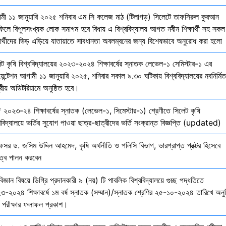
মী ১১ জানুয়ারি ২০২৫ শনিবার এম সি কলেজ মাঠ (টিলাগড়) সিলেটে তাফসিরুল কুরআন
ফিলে বিপুলসংখ্যক লোক সমাগম হবে বিধায় এ বিশ্ববিদ্যালয় আগত নবীন শিক্ষার্থী সহ সকল
ষার্থীদের ভিড় এড়িয়ে যাতায়াতে সাবধানতা অবলম্বনের জন্য বিশেষভাবে অনুরোধ করা হলো
েট কৃষি বিশ্ববিদ্যালয়ের ২০২৩-২০২৪ শিক্ষাবর্ষের স্নাতক লেভেল-১ সেমিস্টার-১ এর
য়েন্টেশন আগামী ১১ জানুয়ারি ২০২৫, শনিবার সকাল ৯.৩০ ঘটিকায় বিশ্ববিদ্যালয়ের নবনির্মিত
দ্রীয় অডিটরিয়ামে অনুষ্ঠিত হবে।
 ২০২৩-২৪ শিক্ষাবর্ষের স্নাতক (লেভেল-১, সিমেস্টার-১) শ্রেণীতে সিলেট কৃষি
ববিদ্যালয়ে ভর্তির সুযোগ পাওয়া ছাত্র-ছাত্রীদের ভর্তি সংক্রান্ত বিজ্ঞপ্তি (updated)
েসর ড. জসিম উদ্দিন আহমেদ, কৃষি অর্থনীতি ও পলিসি বিভাগ, ভারপ্রাপ্ত প্রক্টর হিসেবে
িত্ব পালন করবেন
বিজ্ঞান বিষয়ে ডিগ্রি প্রদানকারী ৯ (নয়) টি পাবলিক বিশ্ববিদ্যালয়ে গুচ্ছ পদ্ধতিতে
৩-২০২৪ শিক্ষাবর্ষে ১ম বর্ষ স্নাতক (সম্মান)/স্নাতক শ্রেণির ২৫-১০-২০২৪ তারিখে অনুষ
তি পরীক্ষার ফলাফল প্রকাশ।