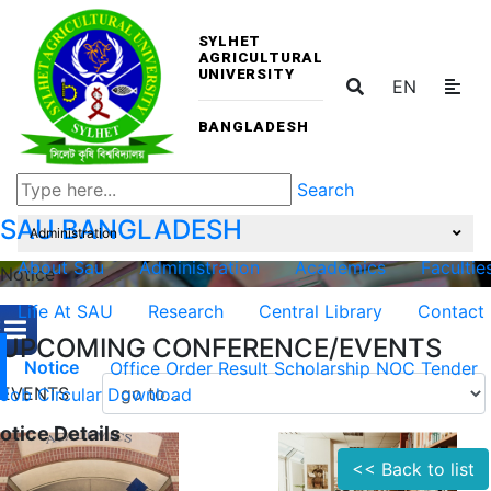
SYLHET
AGRICULTURAL
UNIVERSITY
EN
BANGLADESH
Search
SAU
BANGLADESH
Administration
About Sau
Administration
Academics
Facultie
Notice
Life At SAU
Research
Central Library
Contact
UPCOMING CONFERENCE/EVENTS
Notice
Office Order
Result
Scholarship
NOC
Tender
EVENTS
Job Circular
Download
otice Details
<< Back to list