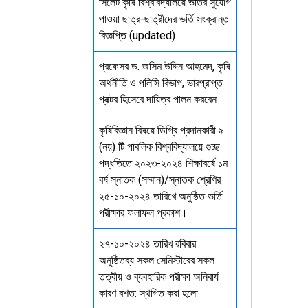
সিলেট কৃষি বিশ্ববিদ্যালয়ে ভর্তির সুযোগ
পাওয়া ছাত্র-ছাত্রীদের ভর্তি সংক্রান্ত
বিজ্ঞপ্তি (updated)
প্রফেসর ড. জসিম উদ্দিন আহমেদ, কৃষি
অর্থনীতি ও পলিসি বিভাগ, ভারপ্রাপ্ত
প্রক্টর হিসেবে দায়িত্ব পালন করবেন
কৃষিবিজ্ঞান বিষয়ে ডিগ্রি প্রদানকারী ৯
(নয়) টি পাবলিক বিশ্ববিদ্যালয়ে গুচ্ছ
পদ্ধতিতে ২০২৩-২০২৪ শিক্ষাবর্ষে ১ম
বর্ষ স্নাতক (সম্মান)/স্নাতক শ্রেণির
২৫-১০-২০২৪ তারিখে অনুষ্ঠিত ভর্তি
পরীক্ষার ফলাফল প্রকাশ।
২৭-১০-২০২৪ তারিখ রবিবার
অনুষ্ঠিতব্য সকল সেমিস্টারের সকল
তত্বীয় ও ব্যবহারিক পরীক্ষা অনিবার্য
কারণ বশত: স্থগিত করা হলো