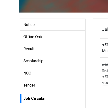
Notice
Job
Office Order
আউটসো
Result
Mon
Scholarship
আউটসো
সিলে
NOC
আউটস
যাচ্
Tender
Job Circular