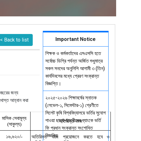
Important Notice
< Back to list
শিক্ষক ও কর্মকর্তাদের এসএসসি হতে
সর্বোচ্চ ডিগ্রি পর্যন্ত অর্জিত শুধুমাত্র
সকল সনদের অনুলিপি আগামী ৩ (তিন)
কার্যদিবসের মধ্যে প্রেরণ সংক্রান্ত
বিজ্ঞপ্তি।
) বছরের জন্য
২০২৫-২০২৬ শিক্ষাবর্ষের স্নাতক
রখাস্ত আহ্বান করা
(লেভেল-১, সিমেস্টার-১) শ্রেণীতে
সিলেট কৃষি বিশ্ববিদ্যালয়ে ভর্তির সুযোগ
মাসিক
সেবামূল্য
পাওয়া ছাত্র-ছাত্রীদের ব্যাংকে ভর্তি
অতিরিক্ত
কাজ
সাকুল্য
(
)
ফি প্রধান সংক্রান্ত সংশোধিত
বিজ্ঞপ্তি
১৬
৬২০
,
/-
অতিরিক্ত
কাজ
প্রয়োজনে
করতে
হবে
ও