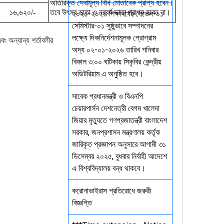
অতিরিক্ত
সেবামূল্য
বিধি
মোতাবেক
প্রাপ্য
হবেন।
১৬
৬২০
তবে
উৎসব
ভাতা
ও
নববর্ষ
ভাতা
প্রাপ্য
হবেন
না।
,
/-
২০২৫-২০২৬ শিক্ষাবর্ষের লেভেল-০১
সেমিস্টার-০১ সুষ্ঠুভাবে সম্পাদনের
লক্ষ্যে দিকনির্দেশনামূলক প্রোগ্রাম
ং অন্যান্য শর্তাবলীর
অদ্য ০২-০১-২০২৬ তারিখ শনিবার
বিকাল ৩:০০ ঘটিকায় সিকৃবির কেন্দ্রীয়
অডিটরিয়াম এ অনুষ্ঠিত হবে।
সাবেক প্রধানমন্ত্রী ও বিএনপি
চেয়ারপার্সন দেশনেত্রী বেগম খালেদা
জিয়ার মৃত্যুতে গণপ্রজাতন্ত্রী বাংলাদেশ
সরকার, জনপ্রশাসন মন্ত্রণালয় কর্তৃক
জারিকৃত প্রজ্ঞাপন অনুসারে আগামী ৩১
ডিসেম্বর ২০২৫, বুধবার নির্বাহী আদেশে
এ বিশ্ববিদ্যালয় বন্ধ থাকবে।
করোনাভাইরাস প্রতিরোধে জরুরী
বিজ্ঞপ্তি