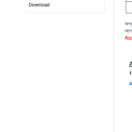
Download
আগ্র
আলো
App
1
A