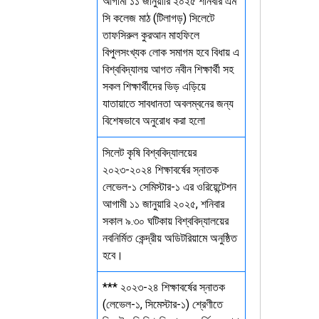
আগামী ১১ জানুয়ারি ২০২৫ শনিবার এম
সি কলেজ মাঠ (টিলাগড়) সিলেটে
তাফসিরুল কুরআন মাহফিলে
বিপুলসংখ্যক লোক সমাগম হবে বিধায় এ
বিশ্ববিদ্যালয় আগত নবীন শিক্ষার্থী সহ
সকল শিক্ষার্থীদের ভিড় এড়িয়ে
যাতায়াতে সাবধানতা অবলম্বনের জন্য
বিশেষভাবে অনুরোধ করা হলো
সিলেট কৃষি বিশ্ববিদ্যালয়ের
২০২৩-২০২৪ শিক্ষাবর্ষের স্নাতক
লেভেল-১ সেমিস্টার-১ এর ওরিয়েন্টেশন
আগামী ১১ জানুয়ারি ২০২৫, শনিবার
সকাল ৯.৩০ ঘটিকায় বিশ্ববিদ্যালয়ের
নবনির্মিত কেন্দ্রীয় অডিটরিয়ামে অনুষ্ঠিত
হবে।
*** ২০২৩-২৪ শিক্ষাবর্ষের স্নাতক
(লেভেল-১, সিমেস্টার-১) শ্রেণীতে