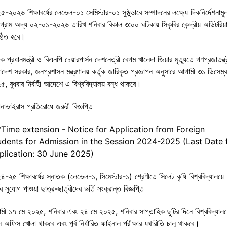
-২০২৬ শিক্ষাবর্ষের লেভেল-০১ সেমিস্টার-০১ সুষ্ঠুভাবে সম্পাদনের লক্ষ্যে দিকনির্দেশনাম
োগ্রাম অদ্য ০২-০১-২০২৬ তারিখ শনিবার বিকাল ৩:০০ ঘটিকায় সিকৃবির কেন্দ্রীয় অডিটরিয়
ষ্ঠিত হবে।
ক প্রধানমন্ত্রী ও বিএনপি চেয়ারপার্সন দেশনেত্রী বেগম খালেদা জিয়ার মৃত্যুতে গণপ্রজাতন্ত্
াদেশ সরকার, জনপ্রশাসন মন্ত্রণালয় কর্তৃক জারিকৃত প্রজ্ঞাপন অনুসারে আগামী ৩১ ডিসেম্
, বুধবার নির্বাহী আদেশে এ বিশ্ববিদ্যালয় বন্ধ থাকবে।
নাভাইরাস প্রতিরোধে জরুরী বিজ্ঞপ্তি
*Time extension - Notice for Application from Foreign
udents for Admission in the Session 2024-2025 (Last Date 
plication: 30 June 2025)
-২৫ শিক্ষাবর্ষের স্নাতক (লেভেল-১, সিমেস্টার-১) শ্রেণীতে সিলেট কৃষি বিশ্ববিদ্যালয়ে
ির সুযোগ পাওয়া ছাত্র-ছাত্রীদের ভর্তি সংক্রান্ত বিজ্ঞপ্তি
মী ১৭ মে ২০২৫, শনিবার এবং ২৪ মে ২০২৫, শনিবার সাপ্তাহিক ছুটির দিনে বিশ্ববিদ্যালয
 অফিস খোলা থাকবে এবং পূর্ব নির্ধারিত ফাইনাল পরীক্ষার যথারীতি চালু থাকবে।