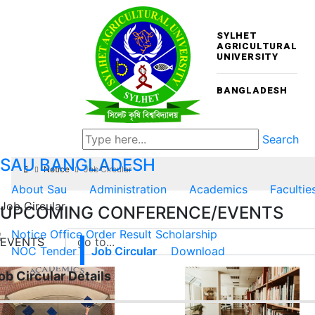
SYLHET
AGRICULTURAL
UNIVERSITY
BANGLADESH
Search
SAU
BANGLADESH
Notice
Job Circular
About Sau
Administration
Academics
Facultie
Job Circular
UPCOMING CONFERENCE/EVENTS
Notice
Office Order
Result
Scholarship
EVENTS
NOC
Tender
Job Circular
Download
ob Circular Details