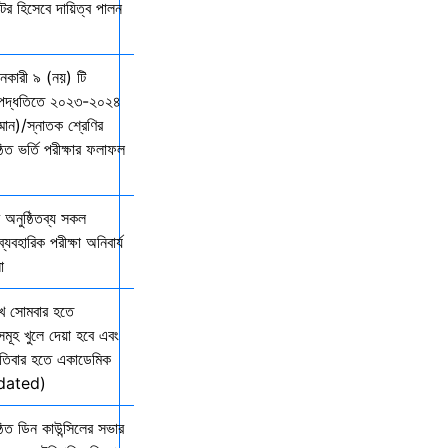
্টর হিসেবে দায়িত্ব পালন
দানকারী ৯ (নয়) টি
্ছ পদ্ধতিতে ২০২৩-২০২৪
ম্মান)/স্নাতক শ্রেণির
ত ভর্তি পরীক্ষার ফলাফল
অনুষ্ঠিতব্য সকল
যবহারিক পরীক্ষা অনিবার্য
ো
খ সোমবার হতে
সমূহ খুলে দেয়া হবে এবং
তিবার হতে একাডেমিক
Updated)
িত ডিন কাউন্সিলের সভার