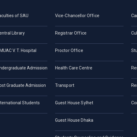
aculties of SAU
Vice-Chancellor Office
Ca
entral Library
Registrar Office
Cul
MUAC V. T. Hospital
Proctor Office
St
ndergraduate Admission
Health Care Centre
Re
ost Graduate Admission
Transport
Re
nternational Students
Guest House Sylhet
Co
Guest House Dhaka