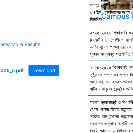
পর্যন্ত অর্জিত শুধুমাত্র স
৩ (তিন) কার্যদিবসের মধ্যে প
Campus F
বিজ্ঞপ্তি।
২০২৫-২০২৬ শিক্ষাবর্ষের স
সিমেস্টার-১) শ্রেণীতে সিলেট
how More Results
ভর্তির সুযোগ পাওয়া ছাত্র-ছা
প্রধান সংক্রান্ত সংশোধিত বি
২০২৫-২০২৬ শিক্ষাবর্ষের ল
Download
সুষ্ঠুভাবে সম্পাদনের লক্ষ্যে 
অদ্য ০২-০১-২০২৬ তারিখ শ
ঘটিকায় সিকৃবির কেন্দ্রীয় অড
সাবেক প্রধানমন্ত্রী ও বিএনপি
বেগম খালেদা জিয়ার মৃত্যুতে 
সরকার, জনপ্রশাসন মন্ত্রণালয
প্রজ্ঞাপন অনুসারে আগামী ৩
নির্বাহী আদেশে এ বিশ্ববিদ্য