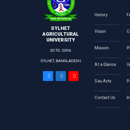
History
F
SYLHET
Vision
C
AGRICULTURAL
UNIVERSITY
Mission
P
ESTD. 2006
SYLHET, BANGLADESH
At a Glance
U
Sau Acts
P
Contact Us
I