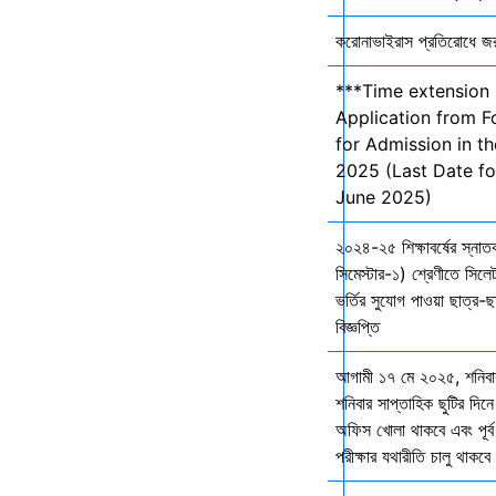
করোনাভাইরাস প্রতিরোধে জরুর
***Time extension 
Application from F
for Admission in t
2025 (Last Date fo
June 2025)
২০২৪-২৫ শিক্ষাবর্ষের স্না
সিমেস্টার-১) শ্রেণীতে সিলেট
ভর্তির সুযোগ পাওয়া ছাত্র-ছা
বিজ্ঞপ্তি
আগামী ১৭ মে ২০২৫, শনিব
শনিবার সাপ্তাহিক ছুটির দিনে
অফিস খোলা থাকবে এবং পূর্ব 
পরীক্ষার যথারীতি চালু থাকব