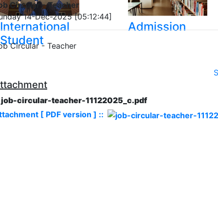
ob Circular - Teacher
unday 14-Dec-2025 [05:12:44]
International
Admission
Student
ob Circular - Teacher
S
ttachment
. job-circular-teacher-11122025_c.pdf
ttachment [ PDF version ] ::