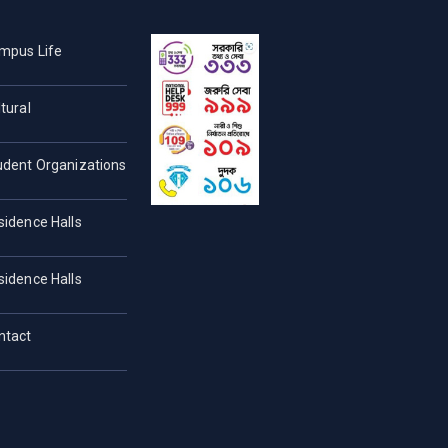
mpus Life
tural
udent Organizations
sidence Halls
sidence Halls
ntact