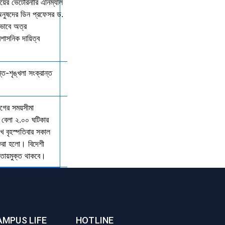
ালয়ের ভেটেরিনারি এনিম্যাল
অনুষদের ডিন প্রফেসর ড.
কভাবে অত্র
রশাসনিক দায়িত্ব
্তি-শৃঙ্খলা সংক্রান্ত
যাগের সময়সীমা
 বেলা ২.০০ ঘটিকার
খ বৃহস্পতিবার সকাল
 করা হলো। বিদেশী
আওতায়মুক্ত থাকবে।
AMPUS LIFE
HOTLINE