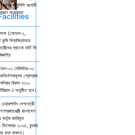
কল সনদের অনুলিপি আগামী
্রেরণ সংক্রান্ত
acilities
্নাতক (লেভেল-১,
 কৃষি বিশ্ববিদ্যালয়ে
ত্রীদের ব্যাংকে ভর্তি ফি
জ্ঞপ্তি
েভেল-০১ সেমিস্টার-০১
দিকনির্দেশনামূলক প্রোগ্রাম
নিবার বিকাল ৩:০০
িটরিয়াম এ অনুষ্ঠিত হবে।
 চেয়ারপার্সন দেশনেত্রী
গণপ্রজাতন্ত্রী বাংলাদেশ
় কর্তৃক জারিকৃত
১ ডিসেম্বর ২০২৫, বুধবার
ালয় বন্ধ থাকবে।