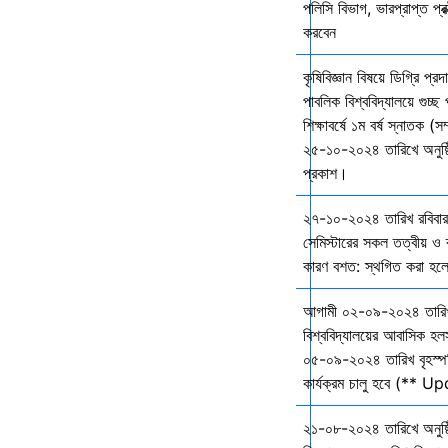
পলিসি বিভাগ, ভারপ্রাপ্ত প্রক
করবেন
কৃষিবিজ্ঞান বিষয়ে ডিগ্রি প্র
পাবলিক বিশ্ববিদ্যালয়ে গুচ
শিক্ষাবর্ষে ১ম বর্ষ স্নাতক (স
২৫-১০-২০২৪ তারিখে অনুষ্ঠি
প্রকাশ।
২৭-১০-২০২৪ তারিখ রবিবার 
সেমিস্টারের সকল তত্বীয় ও ব্
কারণ বশত: স্থগিত করা হল
আগামী ০২-০৯-২০২৪ তারি
বিশ্ববিদ্যালয়ের আবাসিক হল
০৫-০৯-২০২৪ তারিখ বৃহস্প
কার্যক্রম চালু হবে (** 
২১-০৮-২০২৪ তারিখে অনুষ্ঠ