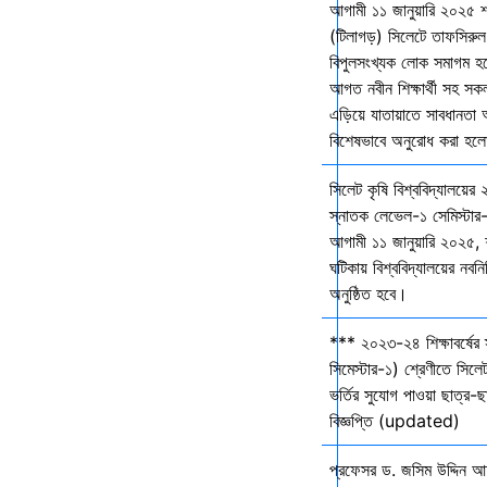
আগামী ১১ জানুয়ারি ২০২৫ 
(টিলাগড়) সিলেটে তাফসিরু
বিপুলসংখ্যক লোক সমাগম হবে 
আগত নবীন শিক্ষার্থী সহ সকল 
এড়িয়ে যাতায়াতে সাবধানতা
বিশেষভাবে অনুরোধ করা হল
সিলেট কৃষি বিশ্ববিদ্যালয়ের
স্নাতক লেভেল-১ সেমিস্টার-
আগামী ১১ জানুয়ারি ২০২৫,
ঘটিকায় বিশ্ববিদ্যালয়ের নবনির
অনুষ্ঠিত হবে।
*** ২০২৩-২৪ শিক্ষাবর্ষের
সিমেস্টার-১) শ্রেণীতে সিলেট
ভর্তির সুযোগ পাওয়া ছাত্র-ছা
বিজ্ঞপ্তি (updated)
প্রফেসর ড. জসিম উদ্দিন আহ