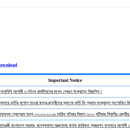
ownload
Important Notice
র অনুলিপি আগামী ৩ (তিন) কার্যদিবসের মধ্যে প্রেরণ সংক্রান্ত বিজ্ঞপ্তি।
যালয়ে ভর্তির সুযোগ পাওয়া ছাত্র-ছাত্রীদের ব্যাংকে ভর্তি ফি প্রধান সংক্রান্ত সংশোধিত বিজ
দেশনামূলক প্রোগ্রাম অদ্য ০২-০১-২০২৬ তারিখ শনিবার বিকাল ৩:০০ ঘটিকায় সিকৃবির কেন্দ্রীয
জাতন্ত্রী বাংলাদেশ সরকার, জনপ্রশাসন মন্ত্রণালয় কর্তৃক জারিকৃত প্রজ্ঞাপন অনুসারে আগামী