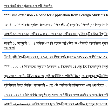
করোনাভাইরাস প্রতিরোধে জরুরী বিজ্ঞপ্তি
***Time extension - Notice for Application from Foreign Students f
২০২৪-২৫ শিক্ষাবর্ষের স্নাতক (লেভেল-১, সিমেস্টার-১) শ্রেণীতে সিলেট কৃষি বিশ্ববিদ্যালয়
আগামী ১৭ মে ২০২৫, শনিবার এবং ২৪ মে ২০২৫, শনিবার সাপ্তাহিক ছুটির দিনে বিশ্ববিদ্য
আগামী ১১ জানুয়ারি ২০২৫ শনিবার এম সি কলেজ মাঠ (টিলাগড়) সিলেটে তাফসিরুল কুরআন 
করা হলো
সিলেট কৃষি বিশ্ববিদ্যালয়ের ২০২৩-২০২৪ শিক্ষাবর্ষের স্নাতক লেভেল-১ সেমিস্টার-১ এর 
*** ২০২৩-২৪ শিক্ষাবর্ষের স্নাতক (লেভেল-১, সিমেস্টার-১) শ্রেণীতে সিলেট কৃষি বিশ্ববি
প্রফেসর ড. জসিম উদ্দিন আহমেদ, কৃষি অর্থনীতি ও পলিসি বিভাগ, ভারপ্রাপ্ত প্রক্টর হিস
কৃষিবিজ্ঞান বিষয়ে ডিগ্রি প্রদানকারী ৯ (নয়) টি পাবলিক বিশ্ববিদ্যালয়ে গুচ্ছ পদ্ধতিতে
২৭-১০-২০২৪ তারিখ রবিবার অনুষ্ঠিতব্য সকল সেমিস্টারের সকল তত্বীয় ও ব্যবহারিক পরী
আগামী ০২-০৯-২০২৪ তারিখ সোমবার হতে বিশ্ববিদ্যালয়ের আবাসিক হলসমূহ খুলে দেয়া 