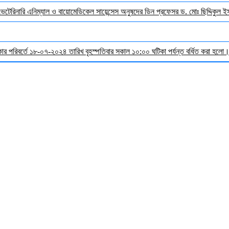
 ভেটেরিনারি এনিম্যাল ও বায়োমেডিকেল সায়েন্সেস অনুষদের ডিন প্রফেসর ড. মোঃ ছিদ্দিকুল 
র পরিবর্তে ১৮-০৭-২০২৪ তারিখ বৃহস্পতিবার সকাল ১০:০০ ঘটিকা পর্যন্ত বর্ধিত করা হলো। ব