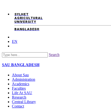
SYLHET
AGRICULTURAL
UNIVERSITY
BANGLADESH
EN
Search
SAU
BANGLADESH
About Sau
Administration
Academics
Faculties
Life At SAU
Research
Central Library
Contact