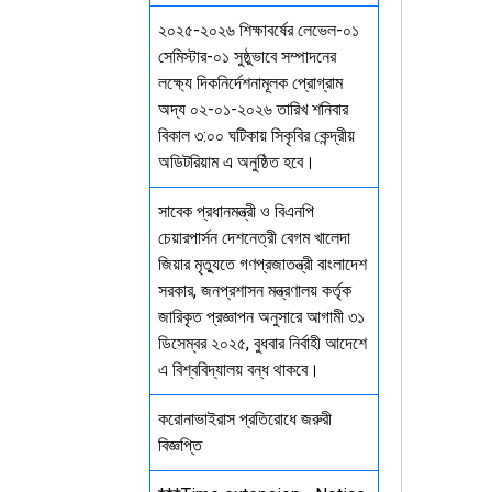
২০২৫-২০২৬ শিক্ষাবর্ষের লেভেল-০১
সেমিস্টার-০১ সুষ্ঠুভাবে সম্পাদনের
লক্ষ্যে দিকনির্দেশনামূলক প্রোগ্রাম
অদ্য ০২-০১-২০২৬ তারিখ শনিবার
বিকাল ৩:০০ ঘটিকায় সিকৃবির কেন্দ্রীয়
অডিটরিয়াম এ অনুষ্ঠিত হবে।
সাবেক প্রধানমন্ত্রী ও বিএনপি
চেয়ারপার্সন দেশনেত্রী বেগম খালেদা
জিয়ার মৃত্যুতে গণপ্রজাতন্ত্রী বাংলাদেশ
সরকার, জনপ্রশাসন মন্ত্রণালয় কর্তৃক
জারিকৃত প্রজ্ঞাপন অনুসারে আগামী ৩১
ডিসেম্বর ২০২৫, বুধবার নির্বাহী আদেশে
এ বিশ্ববিদ্যালয় বন্ধ থাকবে।
করোনাভাইরাস প্রতিরোধে জরুরী
বিজ্ঞপ্তি