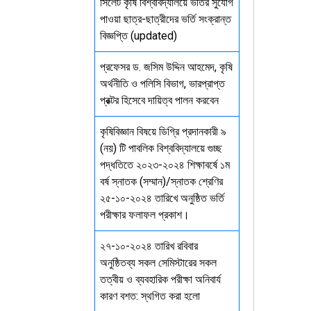
সিলেট কৃষি বিশ্ববিদ্যালয়ে ভর্তির সুযোগ
পাওয়া ছাত্র-ছাত্রীদের ভর্তি সংক্রান্ত
বিজ্ঞপ্তি (updated)
প্রফেসর ড. জসিম উদ্দিন আহমেদ, কৃষি
অর্থনীতি ও পলিসি বিভাগ, ভারপ্রাপ্ত
প্রক্টর হিসেবে দায়িত্ব পালন করবেন
কৃষিবিজ্ঞান বিষয়ে ডিগ্রি প্রদানকারী ৯
(নয়) টি পাবলিক বিশ্ববিদ্যালয়ে গুচ্ছ
পদ্ধতিতে ২০২৩-২০২৪ শিক্ষাবর্ষে ১ম
বর্ষ স্নাতক (সম্মান)/স্নাতক শ্রেণির
২৫-১০-২০২৪ তারিখে অনুষ্ঠিত ভর্তি
পরীক্ষার ফলাফল প্রকাশ।
২৭-১০-২০২৪ তারিখ রবিবার
অনুষ্ঠিতব্য সকল সেমিস্টারের সকল
তত্বীয় ও ব্যবহারিক পরীক্ষা অনিবার্য
কারণ বশত: স্থগিত করা হলো