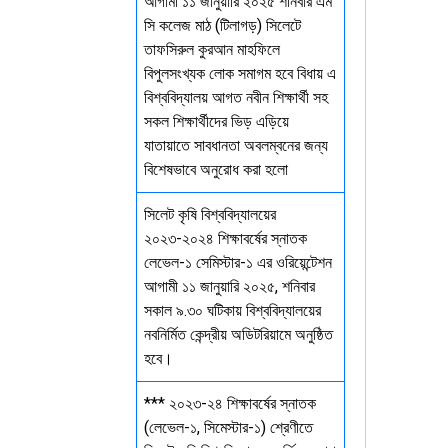
আগামী ১১ জানুয়ারি ২০২৫ শনিবার এম
সি কলেজ মাঠ (টিলাগড়) সিলেটে
তাফসিরুল কুরআন মাহফিলে
বিপুলসংখ্যক লোক সমাগম হবে বিধায় এ
বিশ্ববিদ্যালয় আগত নবীন শিক্ষার্থী সহ
সকল শিক্ষার্থীদের ভিড় এড়িয়ে
যাতায়াতে সাবধানতা অবলম্বনের জন্য
বিশেষভাবে অনুরোধ করা হলো
সিলেট কৃষি বিশ্ববিদ্যালয়ের
২০২৩-২০২৪ শিক্ষাবর্ষের স্নাতক
লেভেল-১ সেমিস্টার-১ এর ওরিয়েন্টেশন
আগামী ১১ জানুয়ারি ২০২৫, শনিবার
সকাল ৯.৩০ ঘটিকায় বিশ্ববিদ্যালয়ের
নবনির্মিত কেন্দ্রীয় অডিটরিয়ামে অনুষ্ঠিত
হবে।
*** ২০২৩-২৪ শিক্ষাবর্ষের স্নাতক
(লেভেল-১, সিমেস্টার-১) শ্রেণীতে