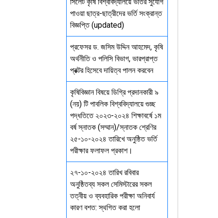
সিলেট কৃষি বিশ্ববিদ্যালয়ে ভর্তির সুযোগ
পাওয়া ছাত্র-ছাত্রীদের ভর্তি সংক্রান্ত
বিজ্ঞপ্তি (updated)
প্রফেসর ড. জসিম উদ্দিন আহমেদ, কৃষি
অর্থনীতি ও পলিসি বিভাগ, ভারপ্রাপ্ত
প্রক্টর হিসেবে দায়িত্ব পালন করবেন
কৃষিবিজ্ঞান বিষয়ে ডিগ্রি প্রদানকারী ৯
(নয়) টি পাবলিক বিশ্ববিদ্যালয়ে গুচ্ছ
পদ্ধতিতে ২০২৩-২০২৪ শিক্ষাবর্ষে ১ম
বর্ষ স্নাতক (সম্মান)/স্নাতক শ্রেণির
২৫-১০-২০২৪ তারিখে অনুষ্ঠিত ভর্তি
পরীক্ষার ফলাফল প্রকাশ।
২৭-১০-২০২৪ তারিখ রবিবার
অনুষ্ঠিতব্য সকল সেমিস্টারের সকল
তত্বীয় ও ব্যবহারিক পরীক্ষা অনিবার্য
কারণ বশত: স্থগিত করা হলো