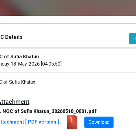
C Details
<
 of Sufia Khatun
day 18-May-2026 [04:05:50]
 of Sufia Khatun
Attachment
. NOC of Sufia Khatun_20260518_0001.pdf
ttachment [ PDF version ] ::
Download