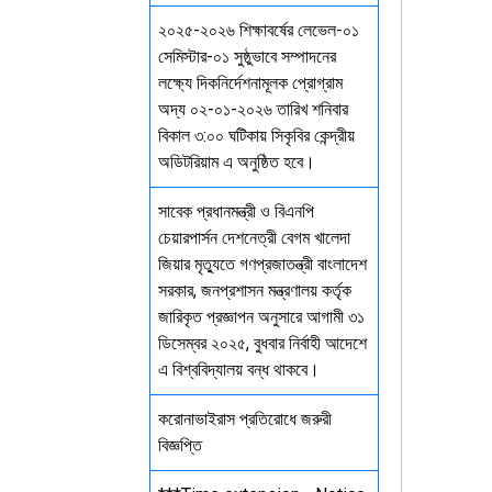
২০২৫-২০২৬ শিক্ষাবর্ষের লেভেল-০১
সেমিস্টার-০১ সুষ্ঠুভাবে সম্পাদনের
লক্ষ্যে দিকনির্দেশনামূলক প্রোগ্রাম
অদ্য ০২-০১-২০২৬ তারিখ শনিবার
বিকাল ৩:০০ ঘটিকায় সিকৃবির কেন্দ্রীয়
অডিটরিয়াম এ অনুষ্ঠিত হবে।
সাবেক প্রধানমন্ত্রী ও বিএনপি
চেয়ারপার্সন দেশনেত্রী বেগম খালেদা
জিয়ার মৃত্যুতে গণপ্রজাতন্ত্রী বাংলাদেশ
সরকার, জনপ্রশাসন মন্ত্রণালয় কর্তৃক
জারিকৃত প্রজ্ঞাপন অনুসারে আগামী ৩১
ডিসেম্বর ২০২৫, বুধবার নির্বাহী আদেশে
এ বিশ্ববিদ্যালয় বন্ধ থাকবে।
করোনাভাইরাস প্রতিরোধে জরুরী
বিজ্ঞপ্তি