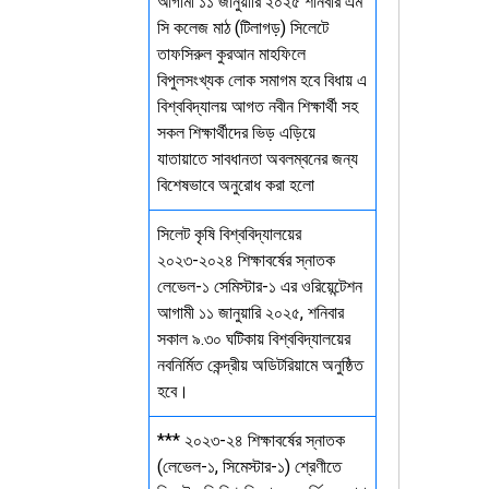
আগামী ১১ জানুয়ারি ২০২৫ শনিবার এম
সি কলেজ মাঠ (টিলাগড়) সিলেটে
তাফসিরুল কুরআন মাহফিলে
বিপুলসংখ্যক লোক সমাগম হবে বিধায় এ
বিশ্ববিদ্যালয় আগত নবীন শিক্ষার্থী সহ
সকল শিক্ষার্থীদের ভিড় এড়িয়ে
যাতায়াতে সাবধানতা অবলম্বনের জন্য
বিশেষভাবে অনুরোধ করা হলো
সিলেট কৃষি বিশ্ববিদ্যালয়ের
২০২৩-২০২৪ শিক্ষাবর্ষের স্নাতক
লেভেল-১ সেমিস্টার-১ এর ওরিয়েন্টেশন
আগামী ১১ জানুয়ারি ২০২৫, শনিবার
সকাল ৯.৩০ ঘটিকায় বিশ্ববিদ্যালয়ের
নবনির্মিত কেন্দ্রীয় অডিটরিয়ামে অনুষ্ঠিত
হবে।
*** ২০২৩-২৪ শিক্ষাবর্ষের স্নাতক
(লেভেল-১, সিমেস্টার-১) শ্রেণীতে