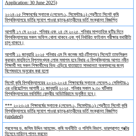
Application: 30 June 2025)
২০২৪-২৫ শিক্ষাবর্ষের স্নাতক (লেভেল-১, সিমেস্টার-১) শ্রেণীতে সিলেট কৃষি
বিশ্ববিদ্যালয়ে ভর্তির সুযোগ পাওয়া ছাত্র-ছাত্রীদের ভর্তি সংক্রান্ত বিজ্ঞপ্তি
আগামী ১৭ মে ২০২৫, শনিবার এবং ২৪ মে ২০২৫, শনিবার সাপ্তাহিক ছুটির দিনে
বিশ্ববিদ্যালয়ের সকল অফিস খোলা থাকবে এবং পূর্ব নির্ধারিত ফাইনাল পরীক্ষার যথারীতি
চালু থাকবে।
আগামী ১১ জানুয়ারি ২০২৫ শনিবার এম সি কলেজ মাঠ (টিলাগড়) সিলেটে তাফসিরুল
কুরআন মাহফিলে বিপুলসংখ্যক লোক সমাগম হবে বিধায় এ বিশ্ববিদ্যালয় আগত নবীন
শিক্ষার্থী সহ সকল শিক্ষার্থীদের ভিড় এড়িয়ে যাতায়াতে সাবধানতা অবলম্বনের জন্য
বিশেষভাবে অনুরোধ করা হলো
সিলেট কৃষি বিশ্ববিদ্যালয়ের ২০২৩-২০২৪ শিক্ষাবর্ষের স্নাতক লেভেল-১ সেমিস্টার-১
এর ওরিয়েন্টেশন আগামী ১১ জানুয়ারি ২০২৫, শনিবার সকাল ৯.৩০ ঘটিকায়
বিশ্ববিদ্যালয়ের নবনির্মিত কেন্দ্রীয় অডিটরিয়ামে অনুষ্ঠিত হবে।
*** ২০২৩-২৪ শিক্ষাবর্ষের স্নাতক (লেভেল-১, সিমেস্টার-১) শ্রেণীতে সিলেট কৃষি
বিশ্ববিদ্যালয়ে ভর্তির সুযোগ পাওয়া ছাত্র-ছাত্রীদের ভর্তি সংক্রান্ত বিজ্ঞপ্তি
(updated)
প্রফেসর ড. জসিম উদ্দিন আহমেদ, কৃষি অর্থনীতি ও পলিসি বিভাগ, ভারপ্রাপ্ত প্রক্টর
হিসেবে দায়িত্ব পালন করবেন