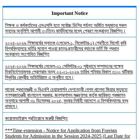
Important Notice
শিক্ষক ও কর্মকর্তাদের এসএসসি হতে সর্বোচ্চ ডিগ্রি পর্যন্ত অর্জিত শুধুমাত্র সকল
সনদের অনুলিপি আগামী ৩ (তিন) কার্যদিবসের মধ্যে প্রেরণ সংক্রান্ত বিজ্ঞপ্তি।
২০২৫-২০২৬ শিক্ষাবর্ষের স্নাতক (লেভেল-১, সিমেস্টার-১) শ্রেণীতে সিলেট কৃষি
বিশ্ববিদ্যালয়ে ভর্তির সুযোগ পাওয়া ছাত্র-ছাত্রীদের ব্যাংকে ভর্তি ফি প্রধান
সংক্রান্ত সংশোধিত বিজ্ঞপ্তি
২০২৫-২০২৬ শিক্ষাবর্ষের লেভেল-০১ সেমিস্টার-০১ সুষ্ঠুভাবে সম্পাদনের লক্ষ্যে
দিকনির্দেশনামূলক প্রোগ্রাম অদ্য ০২-০১-২০২৬ তারিখ শনিবার বিকাল ৩:০০ ঘটিকায়
সিকৃবির কেন্দ্রীয় অডিটরিয়াম এ অনুষ্ঠিত হবে।
সাবেক প্রধানমন্ত্রী ও বিএনপি চেয়ারপার্সন দেশনেত্রী বেগম খালেদা জিয়ার মৃত্যুতে
গণপ্রজাতন্ত্রী বাংলাদেশ সরকার, জনপ্রশাসন মন্ত্রণালয় কর্তৃক জারিকৃত প্রজ্ঞাপন
অনুসারে আগামী ৩১ ডিসেম্বর ২০২৫, বুধবার নির্বাহী আদেশে এ বিশ্ববিদ্যালয় বন্ধ
থাকবে।
করোনাভাইরাস প্রতিরোধে জরুরী বিজ্ঞপ্তি
***Time extension - Notice for Application from Foreign
Students for Admission in the Session 2024-2025 (Last Date for