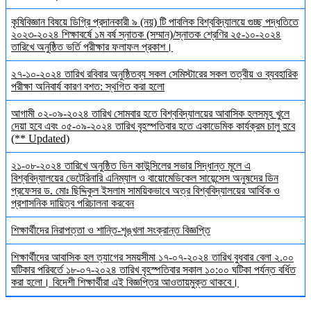
কৃষিবিজ্ঞান বিষয়ে ডিগ্রি প্রদানকারী ৯ (নয়) টি পাবলিক বিশ্ববিদ্যালয়ে গুচ্ছ পদ্ধতিতে
২০২৩-২০২৪ শিক্ষাবর্ষে ১ম বর্ষ স্নাতক (সম্মান)/স্নাতক শ্রেণির ২৫-১০-২০২৪
তারিখে অনুষ্ঠিত ভর্তি পরীক্ষার ফলাফল প্রকাশ।
২৭-১০-২০২৪ তারিখ রবিবার অনুষ্ঠিতব্য সকল সেমিস্টারের সকল তত্বীয় ও ব্যবহারিক
পরীক্ষা অনিবার্য কারণ বশত: স্থগিত করা হলো
আগামী ০২-০৯-২০২৪ তারিখ সোমবার হতে বিশ্ববিদ্যালয়ের আবাসিক হলসমূহ খুলে
দেয়া হবে এবং ০৫-০৯-২০২৪ তারিখ বৃহস্পতিবার হতে একাডেমিক কার্যক্রম চালু হবে
(** Updated)
২১-০৮-২০২৪ তারিখে অনুষ্ঠিত ডিন কাউন্সিলের সভার সিদ্ধান্ত মূলে এ
বিশ্ববিদ্যালয়ের ভেটেরিনারি এনিম্যাল ও বায়োমেডিকেল সায়েন্সেস অনুষদের ডিন
প্রফেসর ড. মোঃ ছিদ্দিকুল ইসলাম সাময়িকভাবে অত্র বিশ্ববিদ্যালয়ের আর্থিক ও
প্রশাসনিক দায়িত্ব পরিচালনা করবেন
শিক্ষার্থীদের নিরাপত্তা ও শান্তি-শৃঙ্খলা সংক্রান্ত বিজ্ঞপ্তি
শিক্ষার্থীদের আবাসিক হল ত্যাগের সময়সীমা ১৭-০৭-২০২৪ তারিখ বুধবার বেলা ২.০০
ঘটিকার পরিবর্তে ১৮-০৭-২০২৪ তারিখ বৃহস্পতিবার সকাল ১০:০০ ঘটিকা পর্যন্ত বর্ধিত
করা হলো। বিদেশী শিক্ষার্থীরা এই বিজ্ঞপ্তির আওতায়মুক্ত থাকবে।