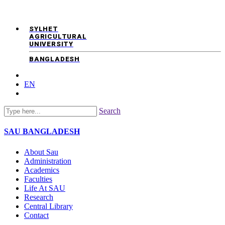
SYLHET
AGRICULTURAL
UNIVERSITY
BANGLADESH
EN
Search
SAU
BANGLADESH
About Sau
Administration
Academics
Faculties
Life At SAU
Research
Central Library
Contact