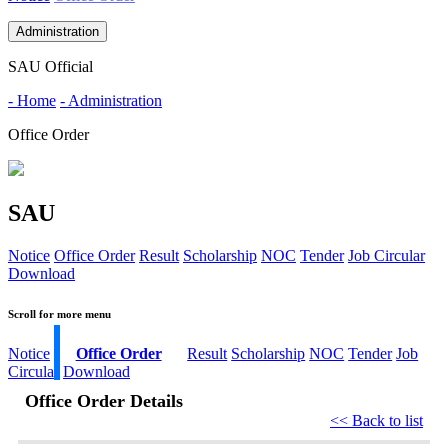
Administration
SAU Official
- Home
- Administration
Office Order
SAU
Notice
Office Order
Result
Scholarship
NOC
Tender
Job Circular
Download
Scroll for more menu
Notice
Office Order
Result
Scholarship
NOC
Tender
Job
Circular
Download
Office Order Details
<< Back to list