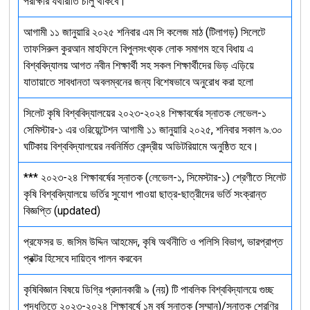
পরীক্ষার যথারীতি চালু থাকবে।
আগামী ১১ জানুয়ারি ২০২৫ শনিবার এম সি কলেজ মাঠ (টিলাগড়) সিলেটে
তাফসিরুল কুরআন মাহফিলে বিপুলসংখ্যক লোক সমাগম হবে বিধায় এ
বিশ্ববিদ্যালয় আগত নবীন শিক্ষার্থী সহ সকল শিক্ষার্থীদের ভিড় এড়িয়ে
যাতায়াতে সাবধানতা অবলম্বনের জন্য বিশেষভাবে অনুরোধ করা হলো
সিলেট কৃষি বিশ্ববিদ্যালয়ের ২০২৩-২০২৪ শিক্ষাবর্ষের স্নাতক লেভেল-১
সেমিস্টার-১ এর ওরিয়েন্টেশন আগামী ১১ জানুয়ারি ২০২৫, শনিবার সকাল ৯.৩০
ঘটিকায় বিশ্ববিদ্যালয়ের নবনির্মিত কেন্দ্রীয় অডিটরিয়ামে অনুষ্ঠিত হবে।
*** ২০২৩-২৪ শিক্ষাবর্ষের স্নাতক (লেভেল-১, সিমেস্টার-১) শ্রেণীতে সিলেট
কৃষি বিশ্ববিদ্যালয়ে ভর্তির সুযোগ পাওয়া ছাত্র-ছাত্রীদের ভর্তি সংক্রান্ত
বিজ্ঞপ্তি (updated)
প্রফেসর ড. জসিম উদ্দিন আহমেদ, কৃষি অর্থনীতি ও পলিসি বিভাগ, ভারপ্রাপ্ত
প্রক্টর হিসেবে দায়িত্ব পালন করবেন
কৃষিবিজ্ঞান বিষয়ে ডিগ্রি প্রদানকারী ৯ (নয়) টি পাবলিক বিশ্ববিদ্যালয়ে গুচ্ছ
পদ্ধতিতে ২০২৩-২০২৪ শিক্ষাবর্ষে ১ম বর্ষ স্নাতক (সম্মান)/স্নাতক শ্রেণির