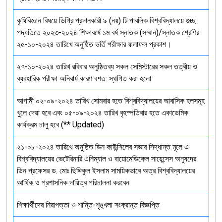
কৃষিবিজ্ঞান বিষয়ে ডিগ্রি প্রদানকারী ৯ (নয়) টি পাবলিক বিশ্ববিদ্যালয়ে গুচ্ছ
পদ্ধতিতে ২০২৩-২০২৪ শিক্ষাবর্ষে ১ম বর্ষ স্নাতক (সম্মান)/স্নাতক শ্রেণির
২৫-১০-২০২৪ তারিখে অনুষ্ঠিত ভর্তি পরীক্ষার ফলাফল প্রকাশ।
২৭-১০-২০২৪ তারিখ রবিবার অনুষ্ঠিতব্য সকল সেমিস্টারের সকল তত্বীয় ও
ব্যবহারিক পরীক্ষা অনিবার্য কারণ বশত: স্থগিত করা হলো
আগামী ০২-০৯-২০২৪ তারিখ সোমবার হতে বিশ্ববিদ্যালয়ের আবাসিক হলসমূহ
খুলে দেয়া হবে এবং ০৫-০৯-২০২৪ তারিখ বৃহস্পতিবার হতে একাডেমিক
কার্যক্রম চালু হবে (** Updated)
২১-০৮-২০২৪ তারিখে অনুষ্ঠিত ডিন কাউন্সিলের সভার সিদ্ধান্ত মূলে এ
বিশ্ববিদ্যালয়ের ভেটেরিনারি এনিম্যাল ও বায়োমেডিকেল সায়েন্সেস অনুষদের
ডিন প্রফেসর ড. মোঃ ছিদ্দিকুল ইসলাম সাময়িকভাবে অত্র বিশ্ববিদ্যালয়ের
আর্থিক ও প্রশাসনিক দায়িত্ব পরিচালনা করবেন
শিক্ষার্থীদের নিরাপত্তা ও শান্তি-শৃঙ্খলা সংক্রান্ত বিজ্ঞপ্তি