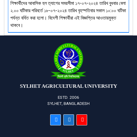
শিক্ষার্থীদের আবাসিক হল ত্যাগের সময়সীমা ১৭-০৭-২০২৪ তারিখ বুধবার বেলা
২.০০ ঘটিকার পরিবর্তে ১৮-০৭-২০২৪ তারিখ বৃহস্পতিবার সকাল ১০:০০ ঘটিকা
পর্যন্ত বর্ধিত করা হলো। বিদেশী শিক্ষার্থীরা এই বিজ্ঞপ্তির আওতায়মুক্ত
থাকবে।
SYLHET AGRICULTURAL UNIVERSITY
ESTD. 2006
SYLHET, BANGLADESH