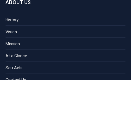
ABOUT US
History
Vision
Mission
At a Glance
Sau Acts
Contact Us
ACADEMICS
Faculties of SAU
Central Library