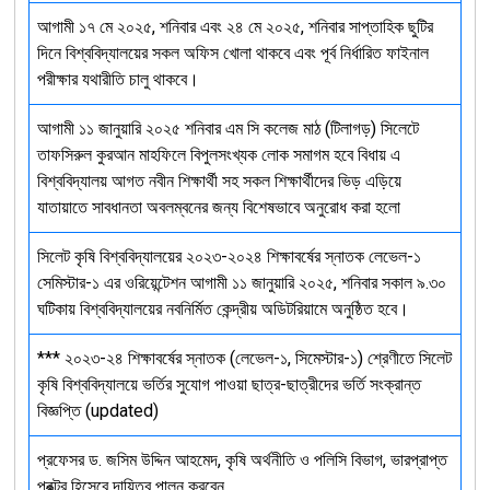
আগামী ১৭ মে ২০২৫, শনিবার এবং ২৪ মে ২০২৫, শনিবার সাপ্তাহিক ছুটির
দিনে বিশ্ববিদ্যালয়ের সকল অফিস খোলা থাকবে এবং পূর্ব নির্ধারিত ফাইনাল
পরীক্ষার যথারীতি চালু থাকবে।
আগামী ১১ জানুয়ারি ২০২৫ শনিবার এম সি কলেজ মাঠ (টিলাগড়) সিলেটে
তাফসিরুল কুরআন মাহফিলে বিপুলসংখ্যক লোক সমাগম হবে বিধায় এ
বিশ্ববিদ্যালয় আগত নবীন শিক্ষার্থী সহ সকল শিক্ষার্থীদের ভিড় এড়িয়ে
যাতায়াতে সাবধানতা অবলম্বনের জন্য বিশেষভাবে অনুরোধ করা হলো
সিলেট কৃষি বিশ্ববিদ্যালয়ের ২০২৩-২০২৪ শিক্ষাবর্ষের স্নাতক লেভেল-১
সেমিস্টার-১ এর ওরিয়েন্টেশন আগামী ১১ জানুয়ারি ২০২৫, শনিবার সকাল ৯.৩০
ঘটিকায় বিশ্ববিদ্যালয়ের নবনির্মিত কেন্দ্রীয় অডিটরিয়ামে অনুষ্ঠিত হবে।
*** ২০২৩-২৪ শিক্ষাবর্ষের স্নাতক (লেভেল-১, সিমেস্টার-১) শ্রেণীতে সিলেট
কৃষি বিশ্ববিদ্যালয়ে ভর্তির সুযোগ পাওয়া ছাত্র-ছাত্রীদের ভর্তি সংক্রান্ত
বিজ্ঞপ্তি (updated)
প্রফেসর ড. জসিম উদ্দিন আহমেদ, কৃষি অর্থনীতি ও পলিসি বিভাগ, ভারপ্রাপ্ত
প্রক্টর হিসেবে দায়িত্ব পালন করবেন