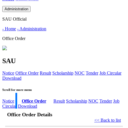
Administration
SAU Official
- Home
- Administration
Office Order
SAU
Notice
Office Order
Result
Scholarship
NOC
Tender
Job Circular
Download
Scroll for more menu
Notice
Office Order
Result
Scholarship
NOC
Tender
Job
Circular
Download
Office Order Details
<< Back to list