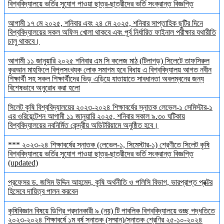
বিশ্ববিদ্যালয়ে ভর্তির সুযোগ পাওয়া ছাত্র-ছাত্রীদের ভর্তি সংক্রান্ত বিজ্ঞপ্তি
আগামী ১৭ মে ২০২৫, শনিবার এবং ২৪ মে ২০২৫, শনিবার সাপ্তাহিক ছুটির দিনে
বিশ্ববিদ্যালয়ের সকল অফিস খোলা থাকবে এবং পূর্ব নির্ধারিত ফাইনাল পরীক্ষার যথারীতি
চালু থাকবে।
আগামী ১১ জানুয়ারি ২০২৫ শনিবার এম সি কলেজ মাঠ (টিলাগড়) সিলেটে তাফসিরুল
কুরআন মাহফিলে বিপুলসংখ্যক লোক সমাগম হবে বিধায় এ বিশ্ববিদ্যালয় আগত নবীন
শিক্ষার্থী সহ সকল শিক্ষার্থীদের ভিড় এড়িয়ে যাতায়াতে সাবধানতা অবলম্বনের জন্য
বিশেষভাবে অনুরোধ করা হলো
সিলেট কৃষি বিশ্ববিদ্যালয়ের ২০২৩-২০২৪ শিক্ষাবর্ষের স্নাতক লেভেল-১ সেমিস্টার-১
এর ওরিয়েন্টেশন আগামী ১১ জানুয়ারি ২০২৫, শনিবার সকাল ৯.৩০ ঘটিকায়
বিশ্ববিদ্যালয়ের নবনির্মিত কেন্দ্রীয় অডিটরিয়ামে অনুষ্ঠিত হবে।
*** ২০২৩-২৪ শিক্ষাবর্ষের স্নাতক (লেভেল-১, সিমেস্টার-১) শ্রেণীতে সিলেট কৃষি
বিশ্ববিদ্যালয়ে ভর্তির সুযোগ পাওয়া ছাত্র-ছাত্রীদের ভর্তি সংক্রান্ত বিজ্ঞপ্তি
(updated)
প্রফেসর ড. জসিম উদ্দিন আহমেদ, কৃষি অর্থনীতি ও পলিসি বিভাগ, ভারপ্রাপ্ত প্রক্টর
হিসেবে দায়িত্ব পালন করবেন
কৃষিবিজ্ঞান বিষয়ে ডিগ্রি প্রদানকারী ৯ (নয়) টি পাবলিক বিশ্ববিদ্যালয়ে গুচ্ছ পদ্ধতিতে
২০২৩-২০২৪ শিক্ষাবর্ষে ১ম বর্ষ স্নাতক (সম্মান)/স্নাতক শ্রেণির ২৫-১০-২০২৪