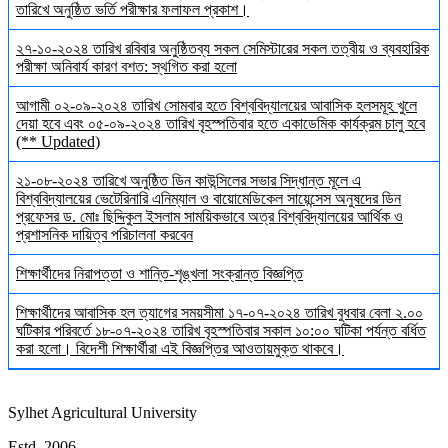
তারিখে অনুষ্ঠিত ভর্তি পরীক্ষার ফলাফল প্রকাশ।
২৭-১০-২০২৪ তারিখ রবিবার অনুষ্ঠিতব্য সকল সেমিস্টারের সকল তত্বীয় ও ব্যবহারিক
পরীক্ষা অনিবার্য কারণ বশত: স্থগিত করা হলো
আগামী ০২-০৯-২০২৪ তারিখ সোমবার হতে বিশ্ববিদ্যালয়ের আবাসিক হলসমূহ খুলে
দেয়া হবে এবং ০৫-০৯-২০২৪ তারিখ বৃহস্পতিবার হতে একাডেমিক কার্যক্রম চালু হবে
(** Updated)
২১-০৮-২০২৪ তারিখে অনুষ্ঠিত ডিন কাউন্সিলের সভার সিদ্ধান্ত মূলে এ
বিশ্ববিদ্যালয়ের ভেটেরিনারি এনিম্যাল ও বায়োমেডিকেল সায়েন্সেস অনুষদের ডিন
প্রফেসর ড. মোঃ ছিদ্দিকুল ইসলাম সাময়িকভাবে অত্র বিশ্ববিদ্যালয়ের আর্থিক ও
প্রশাসনিক দায়িত্ব পরিচালনা করবেন
শিক্ষার্থীদের নিরাপত্তা ও শান্তি-শৃঙ্খলা সংক্রান্ত বিজ্ঞপ্তি
শিক্ষার্থীদের আবাসিক হল ত্যাগের সময়সীমা ১৭-০৭-২০২৪ তারিখ বুধবার বেলা ২.০০
ঘটিকার পরিবর্তে ১৮-০৭-২০২৪ তারিখ বৃহস্পতিবার সকাল ১০:০০ ঘটিকা পর্যন্ত বর্ধিত
করা হলো। বিদেশী শিক্ষার্থীরা এই বিজ্ঞপ্তির আওতায়মুক্ত থাকবে।
Sylhet Agricultural University
Estd. 2006