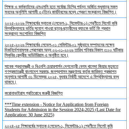
শিক্ষক ও কর্মকর্তাদের এসএসসি হতে সর্বোচ্চ ডিগ্রি পর্যন্ত অর্জিত শুধুমাত্র সকল
সনদের অনুলিপি আগামী ৩ (তিন) কার্যদিবসের মধ্যে প্রেরণ সংক্রান্ত বিজ্ঞপ্তি।
২০২৫-২০২৬ শিক্ষাবর্ষের স্নাতক (লেভেল-১, সিমেস্টার-১) শ্রেণীতে সিলেট কৃষি
বিশ্ববিদ্যালয়ে ভর্তির সুযোগ পাওয়া ছাত্র-ছাত্রীদের ব্যাংকে ভর্তি ফি প্রধান
সংক্রান্ত সংশোধিত বিজ্ঞপ্তি
২০২৫-২০২৬ শিক্ষাবর্ষের লেভেল-০১ সেমিস্টার-০১ সুষ্ঠুভাবে সম্পাদনের লক্ষ্যে
দিকনির্দেশনামূলক প্রোগ্রাম অদ্য ০২-০১-২০২৬ তারিখ শনিবার বিকাল ৩:০০ ঘটিকায়
সিকৃবির কেন্দ্রীয় অডিটরিয়াম এ অনুষ্ঠিত হবে।
সাবেক প্রধানমন্ত্রী ও বিএনপি চেয়ারপার্সন দেশনেত্রী বেগম খালেদা জিয়ার মৃত্যুতে
গণপ্রজাতন্ত্রী বাংলাদেশ সরকার, জনপ্রশাসন মন্ত্রণালয় কর্তৃক জারিকৃত প্রজ্ঞাপন
অনুসারে আগামী ৩১ ডিসেম্বর ২০২৫, বুধবার নির্বাহী আদেশে এ বিশ্ববিদ্যালয় বন্ধ
থাকবে।
করোনাভাইরাস প্রতিরোধে জরুরী বিজ্ঞপ্তি
***Time extension - Notice for Application from Foreign
Students for Admission in the Session 2024-2025 (Last Date for
Application: 30 June 2025)
২০২৪-২৫ শিক্ষাবর্ষের স্নাতক (লেভেল-১, সিমেস্টার-১) শ্রেণীতে সিলেট কৃষি