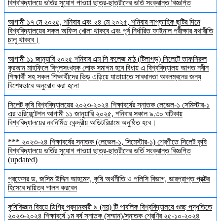
বিশ্ববিদ্যালয়ে ভর্তির সুযোগ পাওয়া ছাত্র-ছাত্রীদের ভর্তি সংক্রান্ত বিজ্ঞপ্তি
আগামী ১৭ মে ২০২৫, শনিবার এবং ২৪ মে ২০২৫, শনিবার সাপ্তাহিক ছুটির দিনে
বিশ্ববিদ্যালয়ের সকল অফিস খোলা থাকবে এবং পূর্ব নির্ধারিত ফাইনাল পরীক্ষার যথারীতি
চালু থাকবে।
আগামী ১১ জানুয়ারি ২০২৫ শনিবার এম সি কলেজ মাঠ (টিলাগড়) সিলেটে তাফসিরুল
কুরআন মাহফিলে বিপুলসংখ্যক লোক সমাগম হবে বিধায় এ বিশ্ববিদ্যালয় আগত নবীন
শিক্ষার্থী সহ সকল শিক্ষার্থীদের ভিড় এড়িয়ে যাতায়াতে সাবধানতা অবলম্বনের জন্য
বিশেষভাবে অনুরোধ করা হলো
সিলেট কৃষি বিশ্ববিদ্যালয়ের ২০২৩-২০২৪ শিক্ষাবর্ষের স্নাতক লেভেল-১ সেমিস্টার-১
এর ওরিয়েন্টেশন আগামী ১১ জানুয়ারি ২০২৫, শনিবার সকাল ৯.৩০ ঘটিকায়
বিশ্ববিদ্যালয়ের নবনির্মিত কেন্দ্রীয় অডিটরিয়ামে অনুষ্ঠিত হবে।
*** ২০২৩-২৪ শিক্ষাবর্ষের স্নাতক (লেভেল-১, সিমেস্টার-১) শ্রেণীতে সিলেট কৃষি
বিশ্ববিদ্যালয়ে ভর্তির সুযোগ পাওয়া ছাত্র-ছাত্রীদের ভর্তি সংক্রান্ত বিজ্ঞপ্তি
(updated)
প্রফেসর ড. জসিম উদ্দিন আহমেদ, কৃষি অর্থনীতি ও পলিসি বিভাগ, ভারপ্রাপ্ত প্রক্টর
হিসেবে দায়িত্ব পালন করবেন
কৃষিবিজ্ঞান বিষয়ে ডিগ্রি প্রদানকারী ৯ (নয়) টি পাবলিক বিশ্ববিদ্যালয়ে গুচ্ছ পদ্ধতিতে
২০২৩-২০২৪ শিক্ষাবর্ষে ১ম বর্ষ স্নাতক (সম্মান)/স্নাতক শ্রেণির ২৫-১০-২০২৪