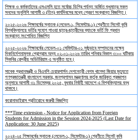
শিক্ষক ও কর্মকর্তাদের এসএসসি হতে সর্বোচ্চ ডিগ্রি পর্যন্ত অর্জিত শুধুমাত্র সকল
সনদের অনুলিপি আগামী ৩ (তিন) কার্যদিবসের মধ্যে প্রেরণ সংক্রান্ত বিজ্ঞপ্তি।
২০২৫-২০২৬ শিক্ষাবর্ষের স্নাতক (লেভেল-১, সিমেস্টার-১) শ্রেণীতে সিলেট কৃষি
বিশ্ববিদ্যালয়ে ভর্তির সুযোগ পাওয়া ছাত্র-ছাত্রীদের ব্যাংকে ভর্তি ফি প্রধান
সংক্রান্ত সংশোধিত বিজ্ঞপ্তি
২০২৫-২০২৬ শিক্ষাবর্ষের লেভেল-০১ সেমিস্টার-০১ সুষ্ঠুভাবে সম্পাদনের লক্ষ্যে
দিকনির্দেশনামূলক প্রোগ্রাম অদ্য ০২-০১-২০২৬ তারিখ শনিবার বিকাল ৩:০০ ঘটিকায়
সিকৃবির কেন্দ্রীয় অডিটরিয়াম এ অনুষ্ঠিত হবে।
সাবেক প্রধানমন্ত্রী ও বিএনপি চেয়ারপার্সন দেশনেত্রী বেগম খালেদা জিয়ার মৃত্যুতে
গণপ্রজাতন্ত্রী বাংলাদেশ সরকার, জনপ্রশাসন মন্ত্রণালয় কর্তৃক জারিকৃত প্রজ্ঞাপন
অনুসারে আগামী ৩১ ডিসেম্বর ২০২৫, বুধবার নির্বাহী আদেশে এ বিশ্ববিদ্যালয় বন্ধ
থাকবে।
করোনাভাইরাস প্রতিরোধে জরুরী বিজ্ঞপ্তি
***Time extension - Notice for Application from Foreign
Students for Admission in the Session 2024-2025 (Last Date for
Application: 30 June 2025)
২০২৪-২৫ শিক্ষাবর্ষের স্নাতক (লেভেল-১, সিমেস্টার-১) শ্রেণীতে সিলেট কৃষি