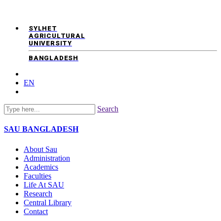
SYLHET
AGRICULTURAL
UNIVERSITY
BANGLADESH
EN
Search
SAU
BANGLADESH
About Sau
Administration
Academics
Faculties
Life At SAU
Research
Central Library
Contact