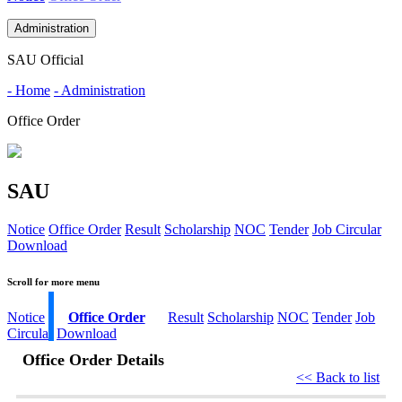
Administration
SAU Official
- Home
- Administration
Office Order
SAU
Notice
Office Order
Result
Scholarship
NOC
Tender
Job Circular
Download
Scroll for more menu
Notice
Office Order
Result
Scholarship
NOC
Tender
Job
Circular
Download
Office Order Details
<< Back to list