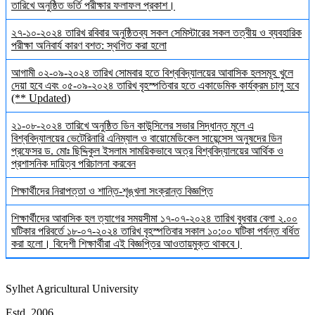
তারিখে অনুষ্ঠিত ভর্তি পরীক্ষার ফলাফল প্রকাশ।
২৭-১০-২০২৪ তারিখ রবিবার অনুষ্ঠিতব্য সকল সেমিস্টারের সকল তত্বীয় ও ব্যবহারিক
পরীক্ষা অনিবার্য কারণ বশত: স্থগিত করা হলো
আগামী ০২-০৯-২০২৪ তারিখ সোমবার হতে বিশ্ববিদ্যালয়ের আবাসিক হলসমূহ খুলে
দেয়া হবে এবং ০৫-০৯-২০২৪ তারিখ বৃহস্পতিবার হতে একাডেমিক কার্যক্রম চালু হবে
(** Updated)
২১-০৮-২০২৪ তারিখে অনুষ্ঠিত ডিন কাউন্সিলের সভার সিদ্ধান্ত মূলে এ
বিশ্ববিদ্যালয়ের ভেটেরিনারি এনিম্যাল ও বায়োমেডিকেল সায়েন্সেস অনুষদের ডিন
প্রফেসর ড. মোঃ ছিদ্দিকুল ইসলাম সাময়িকভাবে অত্র বিশ্ববিদ্যালয়ের আর্থিক ও
প্রশাসনিক দায়িত্ব পরিচালনা করবেন
শিক্ষার্থীদের নিরাপত্তা ও শান্তি-শৃঙ্খলা সংক্রান্ত বিজ্ঞপ্তি
শিক্ষার্থীদের আবাসিক হল ত্যাগের সময়সীমা ১৭-০৭-২০২৪ তারিখ বুধবার বেলা ২.০০
ঘটিকার পরিবর্তে ১৮-০৭-২০২৪ তারিখ বৃহস্পতিবার সকাল ১০:০০ ঘটিকা পর্যন্ত বর্ধিত
করা হলো। বিদেশী শিক্ষার্থীরা এই বিজ্ঞপ্তির আওতায়মুক্ত থাকবে।
Sylhet Agricultural University
Estd. 2006