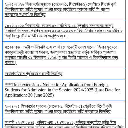
২০২৫-২০২৬ শিক্ষাবর্ষের স্নাতক (লেভেল-১, সিমেস্টার-১) শ্রেণীতে সিলেট কৃষি
বিশ্ববিদ্যালয়ে ভর্তির সুযোগ পাওয়া ছাত্র-ছাত্রীদের ব্যাংকে ভর্তি ফি প্রধান
সংক্রান্ত সংশোধিত বিজ্ঞপ্তি
২০২৫-২০২৬ শিক্ষাবর্ষের লেভেল-০১ সেমিস্টার-০১ সুষ্ঠুভাবে সম্পাদনের লক্ষ্যে
দিকনির্দেশনামূলক প্রোগ্রাম অদ্য ০২-০১-২০২৬ তারিখ শনিবার বিকাল ৩:০০ ঘটিকায়
সিকৃবির কেন্দ্রীয় অডিটরিয়াম এ অনুষ্ঠিত হবে।
সাবেক প্রধানমন্ত্রী ও বিএনপি চেয়ারপার্সন দেশনেত্রী বেগম খালেদা জিয়ার মৃত্যুতে
গণপ্রজাতন্ত্রী বাংলাদেশ সরকার, জনপ্রশাসন মন্ত্রণালয় কর্তৃক জারিকৃত প্রজ্ঞাপন
অনুসারে আগামী ৩১ ডিসেম্বর ২০২৫, বুধবার নির্বাহী আদেশে এ বিশ্ববিদ্যালয় বন্ধ
থাকবে।
করোনাভাইরাস প্রতিরোধে জরুরী বিজ্ঞপ্তি
***Time extension - Notice for Application from Foreign
Students for Admission in the Session 2024-2025 (Last Date for
Application: 30 June 2025)
২০২৪-২৫ শিক্ষাবর্ষের স্নাতক (লেভেল-১, সিমেস্টার-১) শ্রেণীতে সিলেট কৃষি
বিশ্ববিদ্যালয়ে ভর্তির সুযোগ পাওয়া ছাত্র-ছাত্রীদের ভর্তি সংক্রান্ত বিজ্ঞপ্তি
আগামী ১৭ মে ২০২৫, শনিবার এবং ২৪ মে ২০২৫, শনিবার সাপ্তাহিক ছুটির দিনে
বিশ্ববিদ্যালয়ের সকল অফিস খোলা থাকবে এবং পূর্ব নির্ধারিত ফাইনাল পরীক্ষার যথারীতি