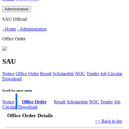
Administration
SAU Official
- Home
- Administration
Office Order
SAU
Notice
Office Order
Result
Scholarship
NOC
Tender
Job Circular
Download
Scroll for more menu
Notice
Office Order
Result
Scholarship
NOC
Tender
Job
Circular
Download
Office Order Details
<< Back to list