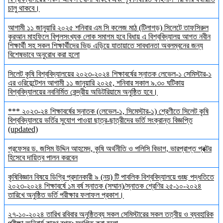
চালু থাকবে।
আগামী ১১ জানুয়ারি ২০২৫ শনিবার এম সি কলেজ মাঠ (টিলাগড়) সিলেটে তাফসিরুল
কুরআন মাহফিলে বিপুলসংখ্যক লোক সমাগম হবে বিধায় এ বিশ্ববিদ্যালয় আগত নবীন
শিক্ষার্থী সহ সকল শিক্ষার্থীদের ভিড় এড়িয়ে যাতায়াতে সাবধানতা অবলম্বনের জন্য
বিশেষভাবে অনুরোধ করা হলো
সিলেট কৃষি বিশ্ববিদ্যালয়ের ২০২৩-২০২৪ শিক্ষাবর্ষের স্নাতক লেভেল-১ সেমিস্টার-১
এর ওরিয়েন্টেশন আগামী ১১ জানুয়ারি ২০২৫, শনিবার সকাল ৯.৩০ ঘটিকায়
বিশ্ববিদ্যালয়ের নবনির্মিত কেন্দ্রীয় অডিটরিয়ামে অনুষ্ঠিত হবে।
*** ২০২৩-২৪ শিক্ষাবর্ষের স্নাতক (লেভেল-১, সিমেস্টার-১) শ্রেণীতে সিলেট কৃষি
বিশ্ববিদ্যালয়ে ভর্তির সুযোগ পাওয়া ছাত্র-ছাত্রীদের ভর্তি সংক্রান্ত বিজ্ঞপ্তি
(updated)
প্রফেসর ড. জসিম উদ্দিন আহমেদ, কৃষি অর্থনীতি ও পলিসি বিভাগ, ভারপ্রাপ্ত প্রক্টর
হিসেবে দায়িত্ব পালন করবেন
কৃষিবিজ্ঞান বিষয়ে ডিগ্রি প্রদানকারী ৯ (নয়) টি পাবলিক বিশ্ববিদ্যালয়ে গুচ্ছ পদ্ধতিতে
২০২৩-২০২৪ শিক্ষাবর্ষে ১ম বর্ষ স্নাতক (সম্মান)/স্নাতক শ্রেণির ২৫-১০-২০২৪
তারিখে অনুষ্ঠিত ভর্তি পরীক্ষার ফলাফল প্রকাশ।
২৭-১০-২০২৪ তারিখ রবিবার অনুষ্ঠিতব্য সকল সেমিস্টারের সকল তত্বীয় ও ব্যবহারিক