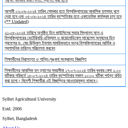
পরীক্ষা অনিবার্য কারণ বশত: স্থগিত করা হলো
আগামী ০২-০৯-২০২৪ তারিখ সোমবার হতে বিশ্ববিদ্যালয়ের আবাসিক হলসমূহ খুলে
দেয়া হবে এবং ০৫-০৯-২০২৪ তারিখ বৃহস্পতিবার হতে একাডেমিক কার্যক্রম চালু হবে
(** Updated)
২১-০৮-২০২৪ তারিখে অনুষ্ঠিত ডিন কাউন্সিলের সভার সিদ্ধান্ত মূলে এ
বিশ্ববিদ্যালয়ের ভেটেরিনারি এনিম্যাল ও বায়োমেডিকেল সায়েন্সেস অনুষদের ডিন
প্রফেসর ড. মোঃ ছিদ্দিকুল ইসলাম সাময়িকভাবে অত্র বিশ্ববিদ্যালয়ের আর্থিক ও
প্রশাসনিক দায়িত্ব পরিচালনা করবেন
শিক্ষার্থীদের নিরাপত্তা ও শান্তি-শৃঙ্খলা সংক্রান্ত বিজ্ঞপ্তি
শিক্ষার্থীদের আবাসিক হল ত্যাগের সময়সীমা ১৭-০৭-২০২৪ তারিখ বুধবার বেলা ২.০০
ঘটিকার পরিবর্তে ১৮-০৭-২০২৪ তারিখ বৃহস্পতিবার সকাল ১০:০০ ঘটিকা পর্যন্ত বর্ধিত
করা হলো। বিদেশী শিক্ষার্থীরা এই বিজ্ঞপ্তির আওতায়মুক্ত থাকবে।
Sylhet Agricultural University
Estd. 2006
Sylhet, Bangladesh