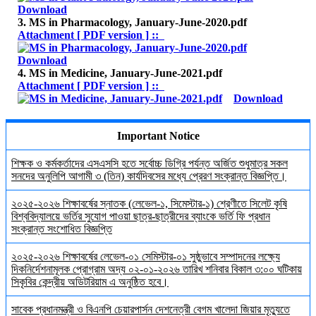
Download
3. MS in Pharmacology, January-June-2020.pdf
Attachment [ PDF version ] ::
Download
4. MS in Medicine, January-June-2021.pdf
Attachment [ PDF version ] ::
Download
Important Notice
শিক্ষক ও কর্মকর্তাদের এসএসসি হতে সর্বোচ্চ ডিগ্রি পর্যন্ত অর্জিত শুধুমাত্র সকল
সনদের অনুলিপি আগামী ৩ (তিন) কার্যদিবসের মধ্যে প্রেরণ সংক্রান্ত বিজ্ঞপ্তি।
২০২৫-২০২৬ শিক্ষাবর্ষের স্নাতক (লেভেল-১, সিমেস্টার-১) শ্রেণীতে সিলেট কৃষি
বিশ্ববিদ্যালয়ে ভর্তির সুযোগ পাওয়া ছাত্র-ছাত্রীদের ব্যাংকে ভর্তি ফি প্রধান
সংক্রান্ত সংশোধিত বিজ্ঞপ্তি
২০২৫-২০২৬ শিক্ষাবর্ষের লেভেল-০১ সেমিস্টার-০১ সুষ্ঠুভাবে সম্পাদনের লক্ষ্যে
দিকনির্দেশনামূলক প্রোগ্রাম অদ্য ০২-০১-২০২৬ তারিখ শনিবার বিকাল ৩:০০ ঘটিকায়
সিকৃবির কেন্দ্রীয় অডিটরিয়াম এ অনুষ্ঠিত হবে।
সাবেক প্রধানমন্ত্রী ও বিএনপি চেয়ারপার্সন দেশনেত্রী বেগম খালেদা জিয়ার মৃত্যুতে