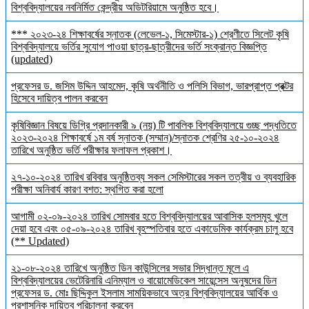
বিশ্ববিদ্যালয়ের নবনির্মিত কেন্দ্রীয় অডিটরিয়ামে অনুষ্ঠিত হবে।
*** ২০২৩-২৪ শিক্ষাবর্ষের স্নাতক (লেভেল-১, সিমেস্টার-১) শ্রেণীতে সিলেট কৃষি
বিশ্ববিদ্যালয়ে ভর্তির সুযোগ পাওয়া ছাত্র-ছাত্রীদের ভর্তি সংক্রান্ত বিজ্ঞপ্তি
(updated)
প্রফেসর ড. জসিম উদ্দিন আহমেদ, কৃষি অর্থনীতি ও পলিসি বিভাগ, ভারপ্রাপ্ত প্রক্টর
হিসেবে দায়িত্ব পালন করবেন
কৃষিবিজ্ঞান বিষয়ে ডিগ্রি প্রদানকারী ৯ (নয়) টি পাবলিক বিশ্ববিদ্যালয়ে গুচ্ছ পদ্ধতিতে
২০২৩-২০২৪ শিক্ষাবর্ষে ১ম বর্ষ স্নাতক (সম্মান)/স্নাতক শ্রেণির ২৫-১০-২০২৪
তারিখে অনুষ্ঠিত ভর্তি পরীক্ষার ফলাফল প্রকাশ।
২৭-১০-২০২৪ তারিখ রবিবার অনুষ্ঠিতব্য সকল সেমিস্টারের সকল তত্বীয় ও ব্যবহারিক
পরীক্ষা অনিবার্য কারণ বশত: স্থগিত করা হলো
আগামী ০২-০৯-২০২৪ তারিখ সোমবার হতে বিশ্ববিদ্যালয়ের আবাসিক হলসমূহ খুলে
দেয়া হবে এবং ০৫-০৯-২০২৪ তারিখ বৃহস্পতিবার হতে একাডেমিক কার্যক্রম চালু হবে
(** Updated)
২১-০৮-২০২৪ তারিখে অনুষ্ঠিত ডিন কাউন্সিলের সভার সিদ্ধান্ত মূলে এ
বিশ্ববিদ্যালয়ের ভেটেরিনারি এনিম্যাল ও বায়োমেডিকেল সায়েন্সেস অনুষদের ডিন
প্রফেসর ড. মোঃ ছিদ্দিকুল ইসলাম সাময়িকভাবে অত্র বিশ্ববিদ্যালয়ের আর্থিক ও
প্রশাসনিক দায়িত্ব পরিচালনা করবেন