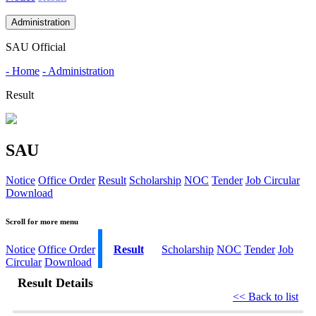
Administration
SAU Official
- Home
- Administration
Result
SAU
Notice
Office Order
Result
Scholarship
NOC
Tender
Job Circular
Download
Scroll for more menu
Notice
Office Order
Result
Scholarship
NOC
Tender
Job
Circular
Download
Result Details
<< Back to list