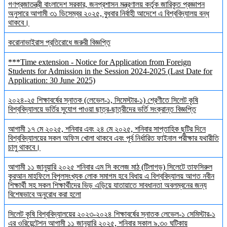
গণপ্রজাতন্ত্রী বাংলাদেশ সরকার, জনপ্রশাসন মন্ত্রণালয় কর্তৃক জারিকৃত প্রজ্ঞাপন
অনুসারে আগামী ৩১ ডিসেম্বর ২০২৫, বুধবার নির্বাহী আদেশে এ বিশ্ববিদ্যালয় বন্ধ
থাকবে।
করোনাভাইরাস প্রতিরোধে জরুরী বিজ্ঞপ্তি
***Time extension - Notice for Application from Foreign
Students for Admission in the Session 2024-2025 (Last Date for
Application: 30 June 2025)
২০২৪-২৫ শিক্ষাবর্ষের স্নাতক (লেভেল-১, সিমেস্টার-১) শ্রেণীতে সিলেট কৃষি
বিশ্ববিদ্যালয়ে ভর্তির সুযোগ পাওয়া ছাত্র-ছাত্রীদের ভর্তি সংক্রান্ত বিজ্ঞপ্তি
আগামী ১৭ মে ২০২৫, শনিবার এবং ২৪ মে ২০২৫, শনিবার সাপ্তাহিক ছুটির দিনে
বিশ্ববিদ্যালয়ের সকল অফিস খোলা থাকবে এবং পূর্ব নির্ধারিত ফাইনাল পরীক্ষার যথারীতি
চালু থাকবে।
আগামী ১১ জানুয়ারি ২০২৫ শনিবার এম সি কলেজ মাঠ (টিলাগড়) সিলেটে তাফসিরুল
কুরআন মাহফিলে বিপুলসংখ্যক লোক সমাগম হবে বিধায় এ বিশ্ববিদ্যালয় আগত নবীন
শিক্ষার্থী সহ সকল শিক্ষার্থীদের ভিড় এড়িয়ে যাতায়াতে সাবধানতা অবলম্বনের জন্য
বিশেষভাবে অনুরোধ করা হলো
সিলেট কৃষি বিশ্ববিদ্যালয়ের ২০২৩-২০২৪ শিক্ষাবর্ষের স্নাতক লেভেল-১ সেমিস্টার-১
এর ওরিয়েন্টেশন আগামী ১১ জানুয়ারি ২০২৫, শনিবার সকাল ৯.৩০ ঘটিকায়