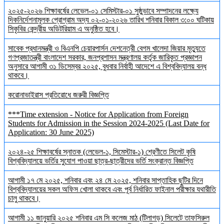
২০২৫-২০২৬ শিক্ষাবর্ষের লেভেল-০১ সেমিস্টার-০১ সুষ্ঠুভাবে সম্পাদনের লক্ষ্যে
দিকনির্দেশনামূলক প্রোগ্রাম অদ্য ০২-০১-২০২৬ তারিখ শনিবার বিকাল ৩:০০ ঘটিকায়
সিকৃবির কেন্দ্রীয় অডিটরিয়াম এ অনুষ্ঠিত হবে।
সাবেক প্রধানমন্ত্রী ও বিএনপি চেয়ারপার্সন দেশনেত্রী বেগম খালেদা জিয়ার মৃত্যুতে
গণপ্রজাতন্ত্রী বাংলাদেশ সরকার, জনপ্রশাসন মন্ত্রণালয় কর্তৃক জারিকৃত প্রজ্ঞাপন
অনুসারে আগামী ৩১ ডিসেম্বর ২০২৫, বুধবার নির্বাহী আদেশে এ বিশ্ববিদ্যালয় বন্ধ
থাকবে।
করোনাভাইরাস প্রতিরোধে জরুরী বিজ্ঞপ্তি
***Time extension - Notice for Application from Foreign
Students for Admission in the Session 2024-2025 (Last Date for
Application: 30 June 2025)
২০২৪-২৫ শিক্ষাবর্ষের স্নাতক (লেভেল-১, সিমেস্টার-১) শ্রেণীতে সিলেট কৃষি
বিশ্ববিদ্যালয়ে ভর্তির সুযোগ পাওয়া ছাত্র-ছাত্রীদের ভর্তি সংক্রান্ত বিজ্ঞপ্তি
আগামী ১৭ মে ২০২৫, শনিবার এবং ২৪ মে ২০২৫, শনিবার সাপ্তাহিক ছুটির দিনে
বিশ্ববিদ্যালয়ের সকল অফিস খোলা থাকবে এবং পূর্ব নির্ধারিত ফাইনাল পরীক্ষার যথারীতি
চালু থাকবে।
আগামী ১১ জানুয়ারি ২০২৫ শনিবার এম সি কলেজ মাঠ (টিলাগড়) সিলেটে তাফসিরুল