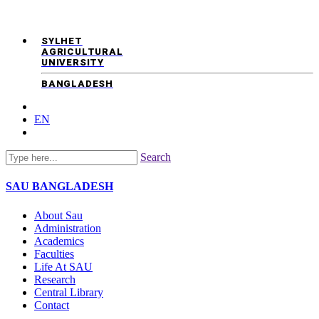
SYLHET
AGRICULTURAL
UNIVERSITY
BANGLADESH
EN
Search
SAU
BANGLADESH
About Sau
Administration
Academics
Faculties
Life At SAU
Research
Central Library
Contact