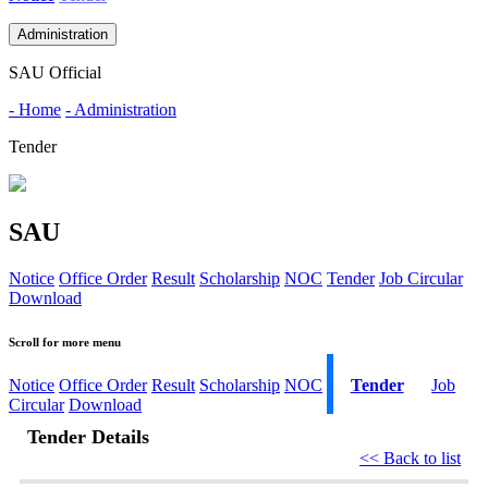
Administration
SAU Official
- Home
- Administration
Tender
SAU
Notice
Office Order
Result
Scholarship
NOC
Tender
Job Circular
Download
Scroll for more menu
Notice
Office Order
Result
Scholarship
NOC
Tender
Job
Circular
Download
Tender Details
<< Back to list