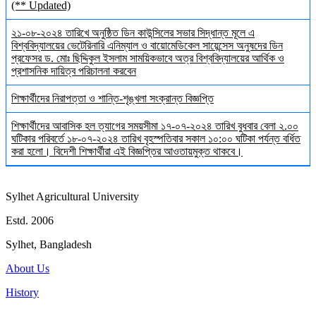
(** Updated)
২১-০৮-২০২৪ তারিখে অনুষ্ঠিত ডিন কাউন্সিলের সভার সিদ্ধান্ত মূলে এ
বিশ্ববিদ্যালয়ের ভেটেরিনারি এনিম্যাল ও বায়োমেডিকেল সায়েন্সেস অনুষদের ডিন
প্রফেসর ড. মোঃ ছিদ্দিকুল ইসলাম সাময়িকভাবে অত্র বিশ্ববিদ্যালয়ের আর্থিক ও
প্রশাসনিক দায়িত্ব পরিচালনা করবেন
শিক্ষার্থীদের নিরাপত্তা ও শান্তি-শৃঙ্খলা সংক্রান্ত বিজ্ঞপ্তি
শিক্ষার্থীদের আবাসিক হল ত্যাগের সময়সীমা ১৭-০৭-২০২৪ তারিখ বুধবার বেলা ২.০০
ঘটিকার পরিবর্তে ১৮-০৭-২০২৪ তারিখ বৃহস্পতিবার সকাল ১০:০০ ঘটিকা পর্যন্ত বর্ধিত
করা হলো। বিদেশী শিক্ষার্থীরা এই বিজ্ঞপ্তির আওতায়মুক্ত থাকবে।
Sylhet Agricultural University
Estd. 2006
Sylhet, Bangladesh
About Us
History