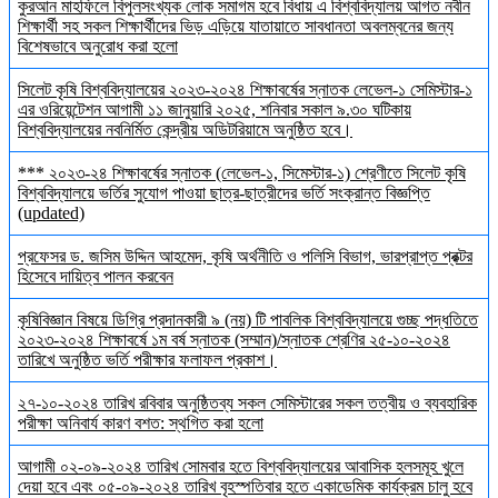
কুরআন মাহফিলে বিপুলসংখ্যক লোক সমাগম হবে বিধায় এ বিশ্ববিদ্যালয় আগত নবীন
শিক্ষার্থী সহ সকল শিক্ষার্থীদের ভিড় এড়িয়ে যাতায়াতে সাবধানতা অবলম্বনের জন্য
বিশেষভাবে অনুরোধ করা হলো
সিলেট কৃষি বিশ্ববিদ্যালয়ের ২০২৩-২০২৪ শিক্ষাবর্ষের স্নাতক লেভেল-১ সেমিস্টার-১
এর ওরিয়েন্টেশন আগামী ১১ জানুয়ারি ২০২৫, শনিবার সকাল ৯.৩০ ঘটিকায়
বিশ্ববিদ্যালয়ের নবনির্মিত কেন্দ্রীয় অডিটরিয়ামে অনুষ্ঠিত হবে।
*** ২০২৩-২৪ শিক্ষাবর্ষের স্নাতক (লেভেল-১, সিমেস্টার-১) শ্রেণীতে সিলেট কৃষি
বিশ্ববিদ্যালয়ে ভর্তির সুযোগ পাওয়া ছাত্র-ছাত্রীদের ভর্তি সংক্রান্ত বিজ্ঞপ্তি
(updated)
প্রফেসর ড. জসিম উদ্দিন আহমেদ, কৃষি অর্থনীতি ও পলিসি বিভাগ, ভারপ্রাপ্ত প্রক্টর
হিসেবে দায়িত্ব পালন করবেন
কৃষিবিজ্ঞান বিষয়ে ডিগ্রি প্রদানকারী ৯ (নয়) টি পাবলিক বিশ্ববিদ্যালয়ে গুচ্ছ পদ্ধতিতে
২০২৩-২০২৪ শিক্ষাবর্ষে ১ম বর্ষ স্নাতক (সম্মান)/স্নাতক শ্রেণির ২৫-১০-২০২৪
তারিখে অনুষ্ঠিত ভর্তি পরীক্ষার ফলাফল প্রকাশ।
২৭-১০-২০২৪ তারিখ রবিবার অনুষ্ঠিতব্য সকল সেমিস্টারের সকল তত্বীয় ও ব্যবহারিক
পরীক্ষা অনিবার্য কারণ বশত: স্থগিত করা হলো
আগামী ০২-০৯-২০২৪ তারিখ সোমবার হতে বিশ্ববিদ্যালয়ের আবাসিক হলসমূহ খুলে
দেয়া হবে এবং ০৫-০৯-২০২৪ তারিখ বৃহস্পতিবার হতে একাডেমিক কার্যক্রম চালু হবে