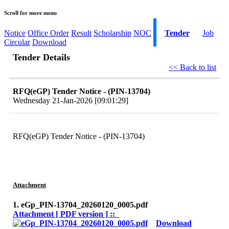
Scroll for more menu
Notice
Office Order
Result
Scholarship
NOC
Tender
Job
Circular
Download
Tender Details
<< Back to list
RFQ(eGP) Tender Notice - (PIN-13704)
Wednesday 21-Jan-2026 [09:01:29]
RFQ(eGP) Tender Notice - (PIN-13704)
Attachment
1. eGp_PIN-13704_20260120_0005.pdf
Attachment [ PDF version ] ::
Download