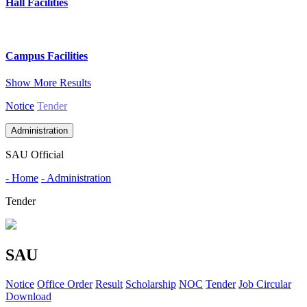
Hall Facilities
Campus Facilities
Show More Results
Notice
Tender
Administration
SAU Official
- Home
- Administration
Tender
SAU
Notice
Office Order
Result
Scholarship
NOC
Tender
Job Circular
Download