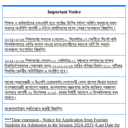
Important Notice
শিক্ষক ও কর্মকর্তাদের এসএসসি হতে সর্বোচ্চ ডিগ্রি পর্যন্ত অর্জিত শুধুমাত্র সকল
সনদের অনুলিপি আগামী ৩ (তিন) কার্যদিবসের মধ্যে প্রেরণ সংক্রান্ত বিজ্ঞপ্তি।
২০২৫-২০২৬ শিক্ষাবর্ষের স্নাতক (লেভেল-১, সিমেস্টার-১) শ্রেণীতে সিলেট কৃষি
বিশ্ববিদ্যালয়ে ভর্তির সুযোগ পাওয়া ছাত্র-ছাত্রীদের ব্যাংকে ভর্তি ফি প্রধান
সংক্রান্ত সংশোধিত বিজ্ঞপ্তি
২০২৫-২০২৬ শিক্ষাবর্ষের লেভেল-০১ সেমিস্টার-০১ সুষ্ঠুভাবে সম্পাদনের লক্ষ্যে
দিকনির্দেশনামূলক প্রোগ্রাম অদ্য ০২-০১-২০২৬ তারিখ শনিবার বিকাল ৩:০০ ঘটিকায়
সিকৃবির কেন্দ্রীয় অডিটরিয়াম এ অনুষ্ঠিত হবে।
সাবেক প্রধানমন্ত্রী ও বিএনপি চেয়ারপার্সন দেশনেত্রী বেগম খালেদা জিয়ার মৃত্যুতে
গণপ্রজাতন্ত্রী বাংলাদেশ সরকার, জনপ্রশাসন মন্ত্রণালয় কর্তৃক জারিকৃত প্রজ্ঞাপন
অনুসারে আগামী ৩১ ডিসেম্বর ২০২৫, বুধবার নির্বাহী আদেশে এ বিশ্ববিদ্যালয় বন্ধ
থাকবে।
করোনাভাইরাস প্রতিরোধে জরুরী বিজ্ঞপ্তি
***Time extension - Notice for Application from Foreign
Students for Admission in the Session 2024-2025 (Last Date for