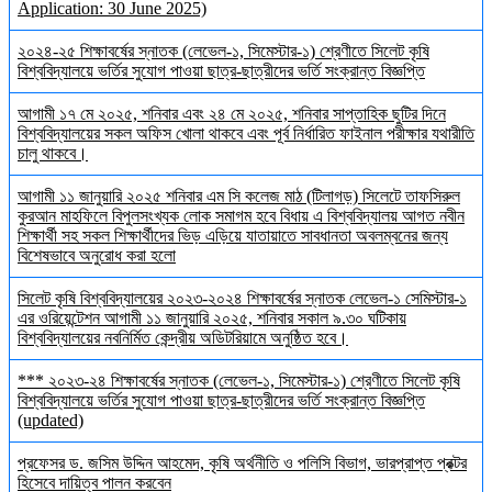
Application: 30 June 2025)
২০২৪-২৫ শিক্ষাবর্ষের স্নাতক (লেভেল-১, সিমেস্টার-১) শ্রেণীতে সিলেট কৃষি
বিশ্ববিদ্যালয়ে ভর্তির সুযোগ পাওয়া ছাত্র-ছাত্রীদের ভর্তি সংক্রান্ত বিজ্ঞপ্তি
আগামী ১৭ মে ২০২৫, শনিবার এবং ২৪ মে ২০২৫, শনিবার সাপ্তাহিক ছুটির দিনে
বিশ্ববিদ্যালয়ের সকল অফিস খোলা থাকবে এবং পূর্ব নির্ধারিত ফাইনাল পরীক্ষার যথারীতি
চালু থাকবে।
আগামী ১১ জানুয়ারি ২০২৫ শনিবার এম সি কলেজ মাঠ (টিলাগড়) সিলেটে তাফসিরুল
কুরআন মাহফিলে বিপুলসংখ্যক লোক সমাগম হবে বিধায় এ বিশ্ববিদ্যালয় আগত নবীন
শিক্ষার্থী সহ সকল শিক্ষার্থীদের ভিড় এড়িয়ে যাতায়াতে সাবধানতা অবলম্বনের জন্য
বিশেষভাবে অনুরোধ করা হলো
সিলেট কৃষি বিশ্ববিদ্যালয়ের ২০২৩-২০২৪ শিক্ষাবর্ষের স্নাতক লেভেল-১ সেমিস্টার-১
এর ওরিয়েন্টেশন আগামী ১১ জানুয়ারি ২০২৫, শনিবার সকাল ৯.৩০ ঘটিকায়
বিশ্ববিদ্যালয়ের নবনির্মিত কেন্দ্রীয় অডিটরিয়ামে অনুষ্ঠিত হবে।
*** ২০২৩-২৪ শিক্ষাবর্ষের স্নাতক (লেভেল-১, সিমেস্টার-১) শ্রেণীতে সিলেট কৃষি
বিশ্ববিদ্যালয়ে ভর্তির সুযোগ পাওয়া ছাত্র-ছাত্রীদের ভর্তি সংক্রান্ত বিজ্ঞপ্তি
(updated)
প্রফেসর ড. জসিম উদ্দিন আহমেদ, কৃষি অর্থনীতি ও পলিসি বিভাগ, ভারপ্রাপ্ত প্রক্টর
হিসেবে দায়িত্ব পালন করবেন