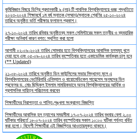
কৃষিবিজ্ঞান বিষয়ে ডিগ্রি প্রদানকারী ৯ (নয়) টি পাবলিক বিশ্ববিদ্যালয়ে গুচ্ছ পদ্ধতিতে
২০২৩-২০২৪ শিক্ষাবর্ষে ১ম বর্ষ স্নাতক (সম্মান)/স্নাতক শ্রেণির ২৫-১০-২০২৪
তারিখে অনুষ্ঠিত ভর্তি পরীক্ষার ফলাফল প্রকাশ।
২৭-১০-২০২৪ তারিখ রবিবার অনুষ্ঠিতব্য সকল সেমিস্টারের সকল তত্বীয় ও ব্যবহারিক
পরীক্ষা অনিবার্য কারণ বশত: স্থগিত করা হলো
আগামী ০২-০৯-২০২৪ তারিখ সোমবার হতে বিশ্ববিদ্যালয়ের আবাসিক হলসমূহ খুলে
দেয়া হবে এবং ০৫-০৯-২০২৪ তারিখ বৃহস্পতিবার হতে একাডেমিক কার্যক্রম চালু হবে
(** Updated)
২১-০৮-২০২৪ তারিখে অনুষ্ঠিত ডিন কাউন্সিলের সভার সিদ্ধান্ত মূলে এ
বিশ্ববিদ্যালয়ের ভেটেরিনারি এনিম্যাল ও বায়োমেডিকেল সায়েন্সেস অনুষদের ডিন
প্রফেসর ড. মোঃ ছিদ্দিকুল ইসলাম সাময়িকভাবে অত্র বিশ্ববিদ্যালয়ের আর্থিক ও
প্রশাসনিক দায়িত্ব পরিচালনা করবেন
শিক্ষার্থীদের নিরাপত্তা ও শান্তি-শৃঙ্খলা সংক্রান্ত বিজ্ঞপ্তি
শিক্ষার্থীদের আবাসিক হল ত্যাগের সময়সীমা ১৭-০৭-২০২৪ তারিখ বুধবার বেলা ২.০০
ঘটিকার পরিবর্তে ১৮-০৭-২০২৪ তারিখ বৃহস্পতিবার সকাল ১০:০০ ঘটিকা পর্যন্ত বর্ধিত
করা হলো। বিদেশী শিক্ষার্থীরা এই বিজ্ঞপ্তির আওতায়মুক্ত থাকবে।