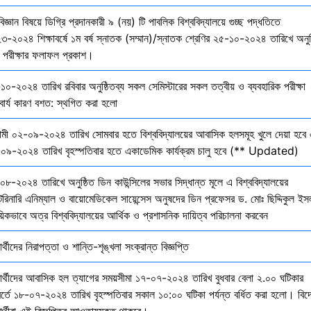
বিজ্ঞান বিষয়ে ডিগ্রি প্রদানকারী ৯ (নয়) টি পাবলিক বিশ্ববিদ্যালয়ে গুচ্ছ পদ্ধতিতে
৩-২০২৪ শিক্ষাবর্ষে ১ম বর্ষ স্নাতক (সম্মান)/স্নাতক শ্রেণির ২৫-১০-২০২৪ তারিখে অনুষ
তি পরীক্ষার ফলাফল প্রকাশ।
১০-২০২৪ তারিখ রবিবার অনুষ্ঠিতব্য সকল সেমিস্টারের সকল তত্বীয় ও ব্যবহারিক পরীক্ষা
বার্য কারণ বশত: স্থগিত করা হলো
মী ০২-০৯-২০২৪ তারিখ সোমবার হতে বিশ্ববিদ্যালয়ের আবাসিক হলসমূহ খুলে দেয়া হবে 
০৯-২০২৪ তারিখ বৃহস্পতিবার হতে একাডেমিক কার্যক্রম চালু হবে (** Updated)
০৮-২০২৪ তারিখে অনুষ্ঠিত ডিন কাউন্সিলের সভার সিদ্ধান্ত মূলে এ বিশ্ববিদ্যালয়ের
েরিনারি এনিম্যাল ও বায়োমেডিকেল সায়েন্সেস অনুষদের ডিন প্রফেসর ড. মোঃ ছিদ্দিকুল ইস
য়িকভাবে অত্র বিশ্ববিদ্যালয়ের আর্থিক ও প্রশাসনিক দায়িত্ব পরিচালনা করবেন
ষার্থীদের নিরাপত্তা ও শান্তি-শৃঙ্খলা সংক্রান্ত বিজ্ঞপ্তি
্ষার্থীদের আবাসিক হল ত্যাগের সময়সীমা ১৭-০৭-২০২৪ তারিখ বুধবার বেলা ২.০০ ঘটিকার
বর্তে ১৮-০৭-২০২৪ তারিখ বৃহস্পতিবার সকাল ১০:০০ ঘটিকা পর্যন্ত বর্ধিত করা হলো। বিদ