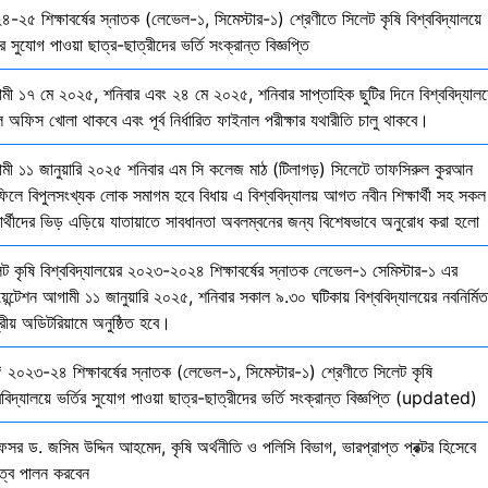
-২৫ শিক্ষাবর্ষের স্নাতক (লেভেল-১, সিমেস্টার-১) শ্রেণীতে সিলেট কৃষি বিশ্ববিদ্যালয়ে
ির সুযোগ পাওয়া ছাত্র-ছাত্রীদের ভর্তি সংক্রান্ত বিজ্ঞপ্তি
মী ১৭ মে ২০২৫, শনিবার এবং ২৪ মে ২০২৫, শনিবার সাপ্তাহিক ছুটির দিনে বিশ্ববিদ্যালয
 অফিস খোলা থাকবে এবং পূর্ব নির্ধারিত ফাইনাল পরীক্ষার যথারীতি চালু থাকবে।
মী ১১ জানুয়ারি ২০২৫ শনিবার এম সি কলেজ মাঠ (টিলাগড়) সিলেটে তাফসিরুল কুরআন
ফিলে বিপুলসংখ্যক লোক সমাগম হবে বিধায় এ বিশ্ববিদ্যালয় আগত নবীন শিক্ষার্থী সহ সকল
ষার্থীদের ভিড় এড়িয়ে যাতায়াতে সাবধানতা অবলম্বনের জন্য বিশেষভাবে অনুরোধ করা হলো
েট কৃষি বিশ্ববিদ্যালয়ের ২০২৩-২০২৪ শিক্ষাবর্ষের স্নাতক লেভেল-১ সেমিস্টার-১ এর
য়েন্টেশন আগামী ১১ জানুয়ারি ২০২৫, শনিবার সকাল ৯.৩০ ঘটিকায় বিশ্ববিদ্যালয়ের নবনির্মিত
দ্রীয় অডিটরিয়ামে অনুষ্ঠিত হবে।
 ২০২৩-২৪ শিক্ষাবর্ষের স্নাতক (লেভেল-১, সিমেস্টার-১) শ্রেণীতে সিলেট কৃষি
ববিদ্যালয়ে ভর্তির সুযোগ পাওয়া ছাত্র-ছাত্রীদের ভর্তি সংক্রান্ত বিজ্ঞপ্তি (updated)
েসর ড. জসিম উদ্দিন আহমেদ, কৃষি অর্থনীতি ও পলিসি বিভাগ, ভারপ্রাপ্ত প্রক্টর হিসেবে
িত্ব পালন করবেন