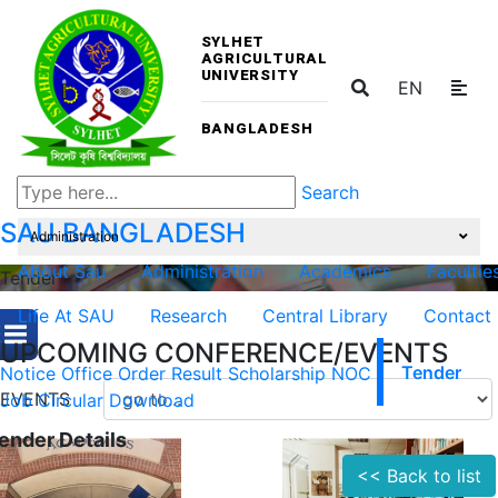
SYLHET
AGRICULTURAL
UNIVERSITY
EN
BANGLADESH
Search
SAU
BANGLADESH
Administration
About Sau
Administration
Academics
Facultie
Tender
Life At SAU
Research
Central Library
Contact
UPCOMING CONFERENCE/EVENTS
Notice
Office Order
Result
Scholarship
NOC
Tender
EVENTS
Job Circular
Download
ender Details
<< Back to list