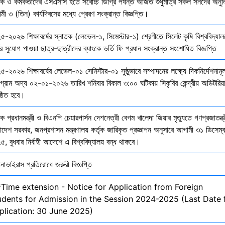
ষক ও কর্মকর্তাদের এসএসসি হতে সর্বোচ্চ ডিগ্রি পর্যন্ত অর্জিত শুধুমাত্র সকল সনদের অনুল
ী ৩ (তিন) কার্যদিবসের মধ্যে প্রেরণ সংক্রান্ত বিজ্ঞপ্তি।
৫-২০২৬ শিক্ষাবর্ষের স্নাতক (লেভেল-১, সিমেস্টার-১) শ্রেণীতে সিলেট কৃষি বিশ্ববিদ্যাল
ির সুযোগ পাওয়া ছাত্র-ছাত্রীদের ব্যাংকে ভর্তি ফি প্রধান সংক্রান্ত সংশোধিত বিজ্ঞপ্তি
-২০২৬ শিক্ষাবর্ষের লেভেল-০১ সেমিস্টার-০১ সুষ্ঠুভাবে সম্পাদনের লক্ষ্যে দিকনির্দেশনাম
োগ্রাম অদ্য ০২-০১-২০২৬ তারিখ শনিবার বিকাল ৩:০০ ঘটিকায় সিকৃবির কেন্দ্রীয় অডিটরিয়
ষ্ঠিত হবে।
ক প্রধানমন্ত্রী ও বিএনপি চেয়ারপার্সন দেশনেত্রী বেগম খালেদা জিয়ার মৃত্যুতে গণপ্রজাতন্ত্
াদেশ সরকার, জনপ্রশাসন মন্ত্রণালয় কর্তৃক জারিকৃত প্রজ্ঞাপন অনুসারে আগামী ৩১ ডিসেম্
, বুধবার নির্বাহী আদেশে এ বিশ্ববিদ্যালয় বন্ধ থাকবে।
নাভাইরাস প্রতিরোধে জরুরী বিজ্ঞপ্তি
*Time extension - Notice for Application from Foreign
udents for Admission in the Session 2024-2025 (Last Date 
plication: 30 June 2025)