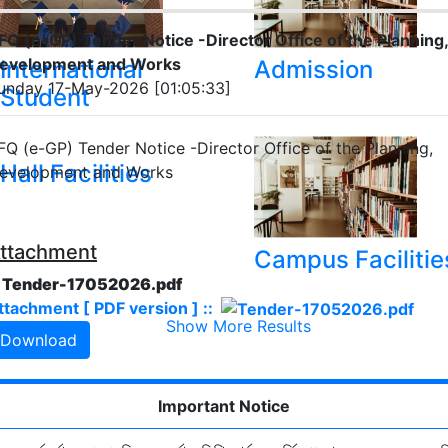
FQ (e-GP) Tender Notice -Director Office of the Planning,
evelopment and Works
International
Admission
unday 17-May-2026 [01:05:33]
Student
FQ (e-GP) Tender Notice -Director Office of the Planning,
Hall Facilities
evelopment and Works
ttachment
Campus Facilitie
. Tender-17052026.pdf
ttachment [ PDF version ] ::
Show More Results
Download
Important Notice