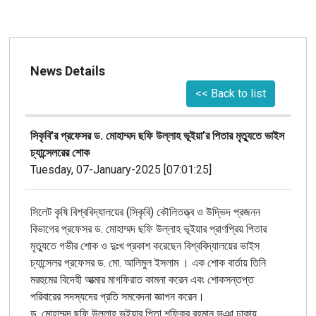
News Details
<< Back to list
সিকৃবি'র প্রফেসর ড. মোহাম্মদ ছফি উল্লাহ ভূইয়া’র পিতার মৃত্যুতে ভাইস
চ্যান্সেলরের শোক
Tuesday, 07-January-2025 [07:01:25]
সিলেট
কৃষি
বিশ্ববিদ্যালয়ের
(
সিকৃবি
)
কৌলিতত্ত্ব ও উদ্ভিদ প্রজনন
বিভাগের
প্রফেসর
ড. মোহাম্মদ ছফি উল্লাহ ভূইয়ার প্রাণপ্রিয় পিতার
মৃত্যুতে
গভীর
শোক
ও
দুঃখ
প্রকাশ
করেছেন
বিশ্ববিদ্যালয়ের
ভাইস
চ্যান্সেলর
প্রফেসর
ড
.
মো
.
আলিমুল
ইসলাম
।
এক
শোক
বার্তায়
তিনি
মরহুমের
বিদেহী
আত্মার
মাগফিরাত
কামনা
করেন
এবং
শোকসন্তপ্ত
পরিবারের
সদস্যদের
প্রতি
সমবেদনা
জ্ঞাপন
করেন।
ড. মোহাম্মদ ছফি উল্লাহ ভূইয়ার পিতা
শফিকুর রহমান ভূঞা ঢাকায়