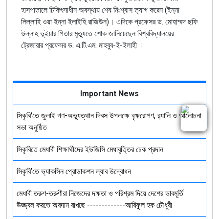
হাসপাতালে চিকিৎসাধীন অবস্থায় শেষ নিঃশ্বাস ত্যাগ করেন
(
ইন্না
লিল্লাহি
ওয়া
ইন্না
ইলাইহি
রাজিউন
)
।
এদিকে
প্রফেসর
ড. মোহাম্মদ ছফি
উল্লাহ ভূইয়ার
পিতার
মৃত্যুতে
শোক
জানিয়েছেন
বিশ্ববিদ্যালয়ের
ট্রেজারার
প্রফেসর
ড
.
এ
.
টি
.
এম.
মাহবুব
-
ই
-
ইলাহী
।
Important News
সিকৃবি'তে জুলাই গণ-অভ্যুত্থান দিবস উপলক্ষে বৃক্ষরোপণ, র‍্যালি ও আলোচনা
সভা অনুষ্ঠিত
সিকৃবিতে মেধাবী শিক্ষার্থীদের ইউজিসি মেধাবৃত্তির চেক প্রদান
সিকৃবি’তে ভ্যাকসিন প্রোডাকশন ল্যাব উদ্বোধন
মেধাবী তরুণ-তরুণীরা নিজেদের দক্ষতা ও পরিশ্রম দিয়ে দেশের ভাবমূর্তি
উজ্জ্বল করতে অবদান রাখছে -------------আরিফুল হক চৌধুরী