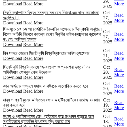
29,
Download
Read More
More
2025
সিকৃবি ক্যাম্পাসে বিদ্যুৎ সমস্যার সমাধানে বিউবো-এর সাথে আলোচনা
Oct
Read
অনুষ্ঠিত।।
27,
More
Download
Read More
2025
সিভাসুতে ১৭ তম আন্তর্জাতিক বৈজ্ঞানিক সম্মেলনের উদ্বোধনী অনুষ্ঠানে
Oct
বিশেষ অতিথি হিসেবে বক্তব্য রাখেন সিকৃবির ভাইস-চ্যান্সেলর প্রফেসর
Read
27,
ড. মোঃ আলিমুল ইসলাম
More
2025
Download
Read More
Oct
চীন সফরে গেছেন সিলেট কৃষি বিশ্ববিদ্যালয়ের ভাইস-চ্যান্সেলর
Read
21,
Download
Read More
More
2025
সিলেট কৃষি বিশ্ববিদ্যালয়ে ‘জনসংযোগ ও প্রকাশনা দপ্তর’ এর
Oct
Read
অফিসিয়াল ফেসবুক পেজ উদ্বোধন
20,
More
Download
Read More
2025
Oct
জ্ঞান অর্জনের মাধ্যমে সমাজ ও রাষ্ট্রকে আলোকিত করতে হবে
Read
20,
Download
Read More
More
2025
মানুষ ও প্রাণীকুলের অস্তিত্ব রক্ষায় অ্যান্টিবায়োটিকের যথেচ্ছ ব্যবহার
Oct
Read
বন্ধ করতে হবে
19,
More
Download
Read More
2025
মৎস্য ও প্রাণিসম্পদের রোগ প্রতিরোধ করে উৎপাদন বাড়াতে হলে
Oct
Read
স্থানীয়ভাবে ভ্যাকসিন উৎপাদন বৃদ্ধি করতে হবে
18,
More
Download
Read More
2025