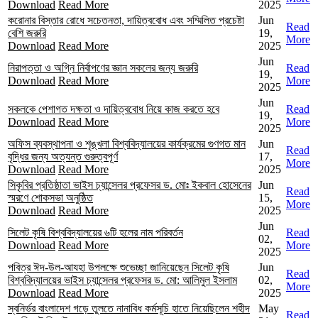
Download
Read More
2025
করোনার বিস্তার রোধে সচেতনতা, দায়িত্ববোধ এবং সম্মিলিত প্রচেষ্টা
Jun
Read
বেশি জরুরি
19,
More
Download
Read More
2025
Jun
নিরাপত্তা ও অগ্নি নির্বাপণের জ্ঞান সকলের জন্য জরুরি
Read
19,
Download
Read More
More
2025
Jun
সকলকে পেশাগত দক্ষতা ও দায়িত্ববোধ নিয়ে কাজ করতে হবে
Read
19,
Download
Read More
More
2025
অফিস ব্যবস্থাপনা ও শৃঙ্খলা বিশ্ববিদ্যালয়ের কার্যক্রমের গুণগত মান
Jun
Read
বৃদ্ধির জন্য অত্যন্ত গুরুত্বপূর্ণ
17,
More
Download
Read More
2025
সিকৃবির প্রতিষ্ঠাতা ভাইস চ্যান্সেলর প্রফেসর ড. মোঃ ইকবাল হোসেনের
Jun
Read
স্মরণে শোকসভা অনুষ্ঠিত
15,
More
Download
Read More
2025
Jun
সিলেট কৃষি বিশ্ববিদ্যালয়ের ৬টি হলের নাম পরিবর্তন
Read
02,
Download
Read More
More
2025
পবিত্র ঈদ-উল-আযহা উপলক্ষে শুভেচ্ছা জানিয়েছেন সিলেট কৃষি
Jun
Read
বিশ্ববিদ্যালয়ের ভাইস চ্যান্সেলর প্রফেসর ড. মো: আলিমুল ইসলাম
02,
More
Download
Read More
2025
স্বনির্ভর বাংলাদেশ গড়ে তুলতে নানাবিধ কর্মসূচি হাতে নিয়েছিলেন শহীদ
May
Read