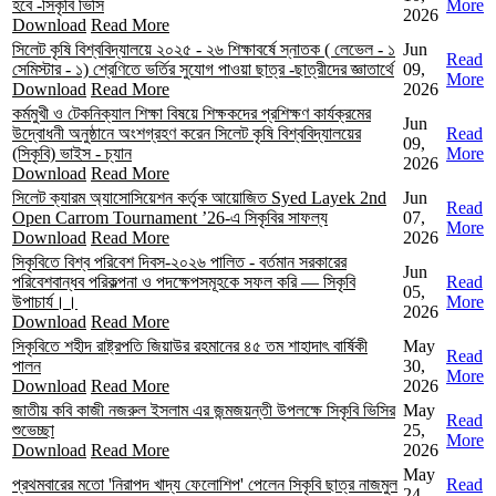
হবে -সিকৃবি ভিসি
More
2026
Download
Read More
সিলেট কৃষি বিশ্ববিদ্যালয়ে ২০২৫ - ২৬ শিক্ষাবর্ষে স্নাতক ( লেভেল - ১
Jun
Read
সেমিস্টার - ১) শ্রেণিতে ভর্তির সুযোগ পাওয়া ছাত্র -ছাত্রীদের জ্ঞাতার্থে
09,
More
Download
Read More
2026
কর্মমুখী ও টেকনিক্যাল শিক্ষা বিষয়ে শিক্ষকদের প্রশিক্ষণ কার্যক্রমের
Jun
উদ্বোধনী অনুষ্ঠানে অংশগ্রহণ করেন সিলেট কৃষি বিশ্ববিদ্যালয়ের
Read
09,
(সিকৃবি) ভাইস - চ্যান
More
2026
Download
Read More
সিলেট ক্যারম অ্যাসোসিয়েশন কর্তৃক আয়োজিত Syed Layek 2nd
Jun
Read
Open Carrom Tournament ’26-এ সিকৃবির সাফল্য
07,
More
Download
Read More
2026
সিকৃবিতে বিশ্ব পরিবেশ দিবস-২০২৬ পালিত - বর্তমান সরকারের
Jun
পরিবেশবান্ধব পরিকল্পনা ও পদক্ষেপসমূহকে সফল করি — সিকৃবি
Read
05,
উপাচার্য।।
More
2026
Download
Read More
সিকৃবিতে শহীদ রাষ্ট্রপতি জিয়াউর রহমানের ৪৫ তম শাহাদাৎ বার্ষিকী
May
Read
পালন
30,
More
Download
Read More
2026
জাতীয় কবি কাজী নজরুল ইসলাম এর জন্মজয়ন্তী উপলক্ষে সিকৃবি ভিসির
May
Read
শুভেচ্ছা
25,
More
Download
Read More
2026
May
প্রথমবারের মতো 'নিরাপদ খাদ্য ফেলোশিপ' পেলেন সিকৃবি ছাত্র নাজমুল
Read
24,