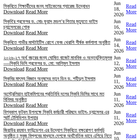
Jun
সিকৃবিতে শিক্ষার্থীদের জন্য সাইকেলের গ্যারেজ উদ্বোধন
Read
18,
Download
Read More
More
2026
সিকৃবি'র প্রফেসর ড. মোঃ ফুয়াদ মন্ডল’র পিতার মৃত্যুতে ভাইস
Jun
Read
চ্যান্সেলরের শোক
16,
More
Download
Read More
2026
Jun
সিকৃবিতে গাভীর মাস্টাইটিস রোগে ফেজ থেরাপি শীর্ষক কর্মশালা অনুষ্ঠিত
Read
14,
Download
Read More
More
2026
২০২৬-২৭ অর্থ বছরের জন্য ঘোষিত বাজেট মানবিক ও অন্তর্ভুক্তিমূলক
Jun
Read
----সিকৃবি ভিসি প্রফেসর ড. মো: আলিমুল ইসলাম
12,
More
Download
Read More
2026
Jun
সিকৃবির মাৎস্য বিজ্ঞান অনুষদের নতুন ডিন ড. শহীদুল ইসলাম
Read
11,
Download
Read More
More
2026
অস্ট্রেলিয়ান হাইকমিশনের প্রতিনিধি দলের সিকৃবি ভিসির সাথে মত
Jun
Read
বিনিময় অনুষ্ঠিত
11,
More
Download
Read More
2026
বিশ্বকাপ ফুটবল উপলক্ষে সিকৃবি কর্মচারী পরিষদে ভাইস- চ্যান্সেলর এর
Jun
Read
স্মার্ট টেলিভিশন উপহার
11,
More
Download
Read More
2026
জিয়াউর রহমান ফাউন্ডেশন এর উদ্যোগ সিকৃবিতে বৃক্ষরোপণ কর্মসূচি
Jun
অনুষ্ঠিত || সবুজ বিপ্লবের মাধ্যমে দেশকে অর্থনৈতিক ভাবে এগিয়ে নিতে
Read
10,