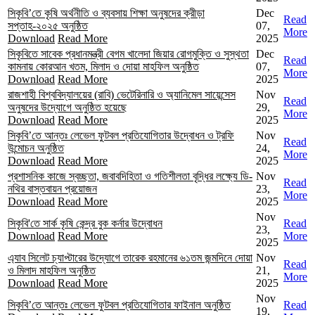
সিকৃবি’তে কৃষি অর্থনীতি ও ব্যবসায় শিক্ষা অনুষদের ক্রীড়া
Dec
Read
সপ্তাহ-২০২৫ অনুষ্ঠিত
07,
More
Download
Read More
2025
সিকৃবিতে সাবেক প্রধানমন্ত্রী বেগম খালেদা জিয়ার রোগমুক্তি ও সুস্থতা
Dec
Read
কামনায় কোরআন খতম, মিলাদ ও দোয়া মাহফিল অনুষ্ঠিত
07,
More
Download
Read More
2025
রাজশাহী বিশ্ববিদ্যালয়ের (রাবি) ভেটেরিনারি ও অ্যানিমেল সায়েন্সেস
Nov
Read
অনুষদের উদ্যোগে অনুষ্ঠিত হয়েছে
29,
More
Download
Read More
2025
সিকৃবি’তে আন্তঃ লেভেল ফুটবল প্রতিযোগিতার উদ্বোধন ও ট্রফি
Nov
Read
উন্মোচন অনুষ্ঠিত
24,
More
Download
Read More
2025
প্রশাসনিক কাজে স্বচ্ছতা, জবাবদিহিতা ও গতিশীলতা বৃদ্ধির লক্ষ্যে ডি-
Nov
Read
নথির বাস্তবায়ন প্রয়োজন
23,
More
Download
Read More
2025
Nov
সিকৃবি'তে সার্ক কৃষি কেন্দ্র বুক কর্নার উদ্বোধন
Read
23,
Download
Read More
More
2025
এ্যাব সিলেট চ্যাপ্টারের উদ্যোগে তারেক রহমানের ৬১তম জন্মদিনে দোয়া
Nov
Read
ও মিলাদ মাহফিল অনুষ্ঠিত
21,
More
Download
Read More
2025
Nov
সিকৃবি’তে আন্তঃ লেভেল ফুটবল প্রতিযোগিতার ফাইনাল অনুষ্ঠিত
Read
19,