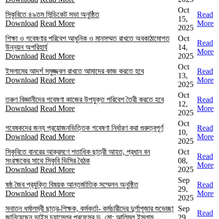
Oct
সিকৃবিতে ৪৯তম সিন্ডিকেট সভা অনুষ্ঠিত
Read
15,
Download
Read More
More
2025
শিক্ষা ও গবেষণার পরিবেশ আধুনিক ও মানসম্মত রাখতে অবকাঠামোগত
Oct
Read
উন্নয়ন অপরিহার্য
14,
More
Download
Read More
2025
Oct
ইসলামের আদর্শ সমুজ্জ্বল রাখতে আমাদের কাজ করতে হবে
Read
13,
Download
Read More
More
2025
Oct
তরুণ বিজ্ঞানীদের গবেষণা কাজের উপযুক্ত পরিবেশ তৈরী করতে হবে
Read
12,
Download
Read More
More
2025
Oct
গবেষকদের জন্য প্রয়োজনভিত্তিক গবেষণা নির্ধারণ করা গুরুত্বপূর্ণ
Read
10,
Download
Read More
More
2025
সিকৃবিতে বানরের আক্রমণে শতাধিক ছাত্রী আহত, প্রধান বন
Oct
Read
সংরক্ষকের সাথে সিকৃবি ভিসির বৈঠক
08,
More
Download
Read More
2025
Sep
ষষ্ঠ জৈব প্রযুক্তি বিষয়ক আন্তর্জাতিক সম্মেলন অনুষ্ঠিত
Read
29,
Download
Read More
More
2025
সনাতন ধর্মালম্বী ছাত্র-শিক্ষক, কর্মকর্তা- কর্মচারীদের দুর্গাপূজার শুভেচ্ছা
Sep
Read
জানিয়েছেন ভাইস চ্যান্সেলর প্রফেসর ড. মো: আলিমুল ইসলাম
29,