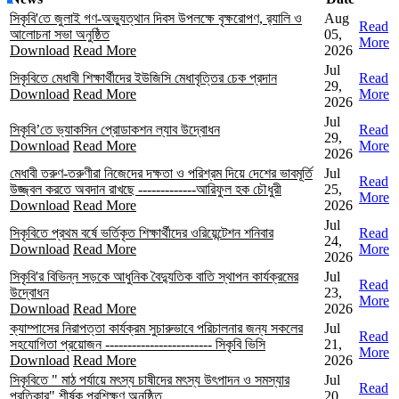
সিকৃবি'তে জুলাই গণ-অভ্যুত্থান দিবস উপলক্ষে বৃক্ষরোপণ, র‍্যালি ও
Aug
Read
আলোচনা সভা অনুষ্ঠিত
05,
More
Download
Read More
2026
Jul
সিকৃবিতে মেধাবী শিক্ষার্থীদের ইউজিসি মেধাবৃত্তির চেক প্রদান
Read
29,
Download
Read More
More
2026
Jul
সিকৃবি’তে ভ্যাকসিন প্রোডাকশন ল্যাব উদ্বোধন
Read
29,
Download
Read More
More
2026
মেধাবী তরুণ-তরুণীরা নিজেদের দক্ষতা ও পরিশ্রম দিয়ে দেশের ভাবমূর্তি
Jul
Read
উজ্জ্বল করতে অবদান রাখছে -------------আরিফুল হক চৌধুরী
25,
More
Download
Read More
2026
Jul
সিকৃবিতে প্রথম বর্ষে ভর্তিকৃত শিক্ষার্থীদের ওরিয়েন্টেশন শনিবার
Read
24,
Download
Read More
More
2026
সিকৃবি'র বিভিন্ন সড়কে আধুনিক বৈদ্যুতিক বাতি স্থাপন কার্যক্রমের
Jul
Read
উদ্বোধন
23,
More
Download
Read More
2026
ক্যাম্পাসের নিরাপত্তা কার্যক্রম সুচারুভাবে পরিচালনার জন্য সকলের
Jul
Read
সহযোগিতা প্রয়োজন ------------------------ সিকৃবি ভিসি
21,
More
Download
Read More
2026
সিকৃবিতে " মাঠ পর্যায়ে মৎস্য চাষীদের মৎস্য উৎপাদন ও সমস্যার
Jul
Read
প্রতিকার" শীর্ষক প্রশিক্ষণ অনুষ্ঠিত
20,