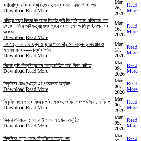
Mar
যথাযোগ্য মর্যাদায় সিকৃবি’তে মহান স্বাধীনতা দিবস উদযাপিত
Read
26,
Download
Read More
More
2026
পবিত্র ঈদুল ফিতর উপলক্ষে সিলেট কৃষি বিশ্ববিদ্যালয় পরিবারের পক্ষ
Mar
থেকে মাননীয় ভাইস-চ্যান্সেলর প্রফেসর ড. মো: আলিমুল ইসলাম এর
Read
16,
শুভেচ্ছা
More
2026
Download
Read More
অসহায়, দরিদ্র ও দুস্থ মানুষের পাশে দাঁড়ানো অত্যন্ত সওয়াব ও
Mar
Read
মানবিক কাজ ----- সিকৃবি ভিসি
14,
More
Download
Read More
2026
Mar
সিলেট কৃষি বিশ্ববিদ্যালয়ে আন্তর্জাতিক নারী দিবস পালিত
Read
09,
Download
Read More
More
2026
Mar
সিকৃবিতে জেএসএইউ এর প্রকাশনা অনুষ্ঠান
Read
06,
Download
Read More
More
2026
Mar
সিকৃবির নতুন ছাত্র বিষয়ক পরিচালক ড. জসিম এবং প্রক্টর ড. সামিউল
Read
06,
Download
Read More
More
2026
Mar
সিকৃবি পরিবারের দোয়া ও ইফতার মাহফিল অনুষ্ঠিত
Read
05,
Download
Read More
More
2026
Mar
সিকৃবিতে প্লান্ট হেলথ ক্লিনিকের যাত্রা শুরু
Read