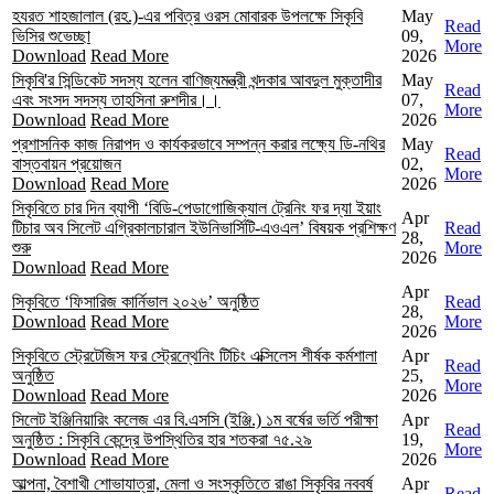
হযরত শাহজালাল (রহ.)-এর পবিত্র ওরস মোবারক উপলক্ষে সিকৃবি
May
Read
ভিসির শুভেচ্ছা
09,
More
Download
Read More
2026
সিকৃবি'র সিন্ডিকেট সদস্য হলেন বাণিজ্যমন্ত্রী খন্দকার আবদুল মুক্তাদীর
May
Read
এবং সংসদ সদস্য তাহসিনা রুশদীর।।
07,
More
Download
Read More
2026
প্রশাসনিক কাজ নিরাপদ ও কার্যকরভাবে সম্পন্ন করার লক্ষ্যে ডি-নথির
May
Read
বাস্তবায়ন প্রয়োজন
02,
More
Download
Read More
2026
সিকৃবিতে চার দিন ব্যাপী ‘বিডি-পেডাগোজিক্যাল ট্রেনিং ফর দ্যা ইয়াং
Apr
টিচার অব সিলেট এগ্রিকালচারাল ইউনিভার্সিটি-এওএল’ বিষয়ক প্রশিক্ষণ
Read
28,
শুরু
More
2026
Download
Read More
Apr
সিকৃবিতে ‘ফিসারিজ কার্নিভাল ২০২৬’ অনুষ্ঠিত
Read
28,
Download
Read More
More
2026
সিকৃবিতে স্ট্রেটেজিস ফর স্ট্রেন্থেনিং টিচিং এক্সিলেস শীর্ষক কর্মশালা
Apr
Read
অনুষ্ঠিত
25,
More
Download
Read More
2026
সিলেট ইঞ্জিনিয়ারিং কলেজ এর বি.এসসি (ইঞ্জি.) ১ম বর্ষের ভর্তি পরীক্ষা
Apr
Read
অনুষ্ঠিত : সিকৃবি কেন্দ্রে উপস্থিতির হার শতকরা ৭৫.২৯
19,
More
Download
Read More
2026
আল্পনা, বৈশাখী শোভাযাত্রা, মেলা ও সংস্কৃতিতে রাঙা সিকৃবির নববর্ষ
Apr
Read