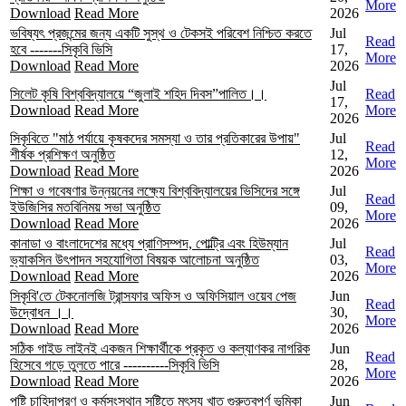
More
Download
Read More
2026
ভবিষ্যৎ প্রজন্মের জন্য একটি সুস্থ ও টেকসই পরিবেশ নিশ্চিত করতে
Jul
Read
হবে -------সিকৃবি ভিসি
17,
More
Download
Read More
2026
Jul
সিলেট কৃষি বিশ্ববিদ্যালয়ে “জুলাই শহিদ দিবস”পালিত।।
Read
17,
Download
Read More
More
2026
সিকৃবিতে "মাঠ পর্যায়ে কৃষকদের সমস্যা ও তার প্রতিকারের উপায়"
Jul
Read
শীর্ষক প্রশিক্ষণ অনুষ্ঠিত
12,
More
Download
Read More
2026
শিক্ষা ও গবেষণার উন্নয়নের লক্ষ্যে বিশ্ববিদ্যালয়ের ভিসিদের সঙ্গে
Jul
Read
ইউজিসির মতবিনিময় সভা অনুষ্ঠিত
09,
More
Download
Read More
2026
কানাডা ও বাংলাদেশের মধ্যে প্রাণিসম্পদ, পোল্ট্রি এবং হিউম্যান
Jul
Read
ভ্যাকসিন উৎপাদন সহযোগিতা বিষয়ক আলোচনা অনুষ্ঠিত
03,
More
Download
Read More
2026
সিকৃবি'তে টেকনোলজি ট্রান্সফার অফিস ও অফিসিয়াল ওয়েব পেজ
Jun
Read
উদ্বোধন ।।
30,
More
Download
Read More
2026
সঠিক গাইড লাইনই একজন শিক্ষার্থীকে প্রকৃত ও কল্যাণকর নাগরিক
Jun
Read
হিসেবে গড়ে তুলতে পারে ----------সিকৃবি ভিসি
28,
More
Download
Read More
2026
পুষ্টি চাহিদাপূরণ ও কর্মসংস্থান সৃষ্টিতে মৎস্য খাত গুরুত্বপূর্ণ ভূমিকা
Jun