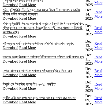
(সিকৃবি) মহান বিজয় দিবস উদযাপিত
16,
More
Download
Read More
2025
শহিদ বুদ্ধিজীবী, সিলেট মুক্ত এবং মহান বিজয় দিবস আমাদের জাতীয়
Dec
Read
জীবনে গভীর তাৎপর্যে সমুজ্জ্বল
14,
More
Download
Read More
2025
শহিদ বুদ্ধিজীবী দিবসের আলোচনা অনুষ্ঠানে সিকৃবি ভিসি অসাম্প্রদায়িক,
Dec
মুক্তিযুদ্ধের চেতনায় সমৃদ্ধ, বৈষম্যহীন ও সুখী নতুন বাংলাদেশ নির্মাণই
Read
14,
আমাদের লক্ষ্য
More
2025
Download
Read More
Dec
শ্রীলঙ্কায় সার্ক আঞ্চলিক কর্মশালার কারিগরি অধিবেশন অনুষ্ঠিত
Read
13,
Download
Read More
More
2025
Dec
সকলের জন্য নিরাপদ ও মর্যাদাপূর্ণ জীবনযাপনের পরিবেশ তৈরি করতে হবে
Read
11,
Download
Read More
More
2025
Dec
বেগম রোকেয়ার আদর্শকে সমাজের সর্বস্তরে ছড়িয়ে দিতে হবে
Read
10,
Download
Read More
More
2025
Dec
সিকৃবি’তে ফিশারিজ সুপার লীগ-২০২৫ অনুষ্ঠিত
Read
10,
Download
Read More
More
2025
Dec
মুসলিম নারী জাগরণের অগ্রদূত বেগম রোকেয়া সাখাওয়াত হোসেন
Read
09,
Download
Read More
More
2025