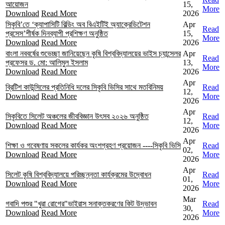
আয়োজন
15,
More
Download
Read More
2026
সিকৃবি’তে ‘ক্যাপাসিটি বিল্ডিং অব বিএইটিই অ্যাক্রেডিটেশন
Apr
Read
প্রসেস’শীর্ষক দিনব্যাপী প্রশিক্ষণ অনুষ্ঠিত
15,
More
Download
Read More
2026
বাংলা নববর্ষের শুভেচ্ছা জানিয়েছেন কৃষি বিশ্ববিদ্যালয়ের ভাইস চ্যান্সেলর
Apr
Read
প্রফেসর ড. মো: আলিমুল ইসলাম
13,
More
Download
Read More
2026
Apr
ব্রিটিশ কাউন্সিলের প্রতিনিধি দলের সিকৃবি ভিসির সাথে মতবিনিময়
Read
12,
Download
Read More
More
2026
Apr
সিকৃবিতে সিলেট অঞ্চলের জীববিজ্ঞান উৎসব ২০২৬ অনুষ্ঠিত
Read
12,
Download
Read More
More
2026
Apr
শিক্ষা ও গবেষণায় সকলের কার্যকর অংশগ্রহণ প্রয়োজন ----সিকৃবি ভিসি
Read
02,
Download
Read More
More
2026
Apr
সিলেট কৃষি বিশ্ববিদ্যালয়ে পরিচ্ছন্নতা কার্যক্রমের উদ্বোধন
Read
01,
Download
Read More
More
2026
Mar
গবাদি পশুর "খুরা রোগের"ভাইরাস সনাক্তকরণের কিট উদ্ভাবন
Read
30,
Download
Read More
More
2026