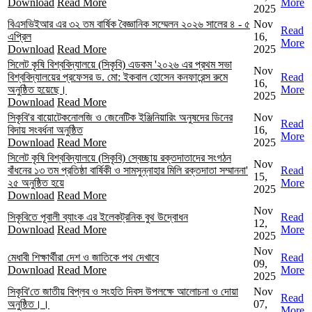
Download
Read More
More
2025
বিএসভিইআর এর ৩২ তম বার্ষিক বৈজ্ঞানিক সম্মেলন ২০২৬ সালের ৪ - ৫
Nov
Read
এপ্রিল
16,
More
Download
Read More
2025
সিলেট কৃষি বিশ্ববিদ্যালয়ে (সিকৃবি) এডকম '২০২৬ এর প্রথম সভা
Nov
বিশ্ববিদ্যালয়ের প্রফেসর ড. মো: ইকবাল হোসেন কনফারেন্স রুমে
Read
16,
অনুষ্ঠিত হয়েছে।
More
2025
Download
Read More
সিকৃবি'র বায়োটেকনোলজি ও জেনেটিক ইঞ্জিনিয়ারিং অনুষদের ডিনের
Nov
Read
বিদায় সংবর্ধনা অনুষ্ঠিত
16,
More
Download
Read More
2025
সিলেট কৃষি বিশ্ববিদ্যালয়ে (সিকৃবি) স্বেচ্ছায় রক্তদাতাদের সংগঠন
Nov
বাঁধনের ১৩ তম প্রতিষ্ঠা বার্ষিকী ও সামসুন্নাহার মিলি রক্তদাতা সম্মাননা'
Read
15,
২৫ অনুষ্ঠিত হয়ে
More
2025
Download
Read More
Nov
সিকৃবিতে পূবালী ব্যাংক এর ইলেকট্রনিক বুথ উদ্বোধন
Read
12,
Download
Read More
More
2025
Nov
মেধাবী শিক্ষার্থীরা দেশ ও জাতিকে পথ দেখাবে
Read
09,
Download
Read More
More
2025
সিকৃবি'তে জাতীয় বিপ্লব ও সংহতি দিবস উপলক্ষে আলোচনা ও দোয়া
Nov
Read
অনুষ্ঠিত।।
07,
More