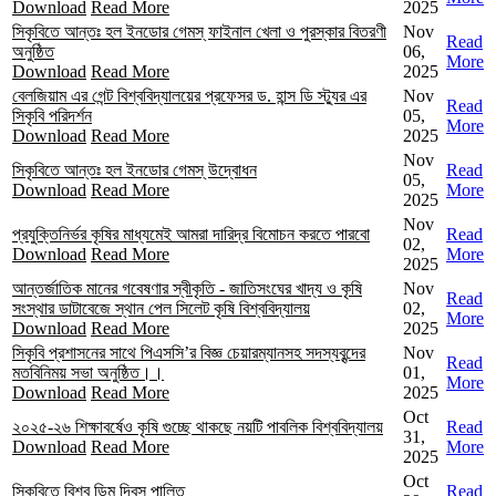
Download
Read More
2025
সিকৃবিতে আন্তঃ হল ইনডোর গেমস্ ফাইনাল খেলা ও পুরস্কার বিতরণী
Nov
Read
অনুষ্ঠিত
06,
More
Download
Read More
2025
বেলজিয়াম এর গেন্ট বিশ্ববিদ্যালয়ের প্রফেসর ড. হান্স ডি স্ট্যুর এর
Nov
Read
সিকৃবি পরিদর্শন
05,
More
Download
Read More
2025
Nov
সিকৃবিতে আন্তঃ হল ইনডোর গেমস্ উদ্বোধন
Read
05,
Download
Read More
More
2025
Nov
প্রযুক্তিনির্ভর কৃষির মাধ্যমেই আমরা দারিদ্র বিমোচন করতে পারবো
Read
02,
Download
Read More
More
2025
আন্তর্জাতিক মানের গবেষণার স্বীকৃতি - জাতিসংঘের খাদ্য ও কৃষি
Nov
Read
সংস্থার ডাটাবেজে স্থান পেল সিলেট কৃষি বিশ্ববিদ্যালয়
02,
More
Download
Read More
2025
সিকৃবি প্রশাসনের সাথে পিএসসি’র বিজ্ঞ চেয়ারম্যানসহ সদস্যবৃন্দের
Nov
Read
মতবিনিময় সভা অনুষ্ঠিত।।
01,
More
Download
Read More
2025
Oct
২০২৫-২৬ শিক্ষাবর্ষেও কৃষি গুচ্ছে থাকছে নয়টি পাবলিক বিশ্ববিদ্যালয়
Read
31,
Download
Read More
More
2025
Oct
সিকৃবিতে বিশ্ব ডিম দিবস পালিত
Read