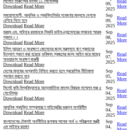
সিলেটে তারুণ্যের উৎসব ১১ সেপ্টেম্বর
Read
09,
Download
Read More
More
2025
সময়োপযোগী, আধুনিক ও প্রযুক্তিনির্ভর গবেষণার মাধ্যমে দেশকে
Sep
Read
এগিয়ে নিতে হবে
09,
More
Download
Read More
2025
মরহুম এম. সাইফুর রহমানকে সিকৃবি ভাইস-চ্যান্সেলরের সম্মাননা স্মারক
Sep
Read
প্রদান।।
08,
More
Download
Read More
2025
ইলিশ আহরণ ও সংরক্ষণে জেলেদের জন্য স্বল্পসুদে ঋণ প্রদানের
Sep
উদ্যোগ গ্রহণ করা হয়েছে ভবিষ্যৎ প্রজন্মের জন্য আইন করে মাছের
Read
07,
অভয়ারণ্য সংরক্ষণ জরুরী
More
2025
Download
Read More
দেশের মানুষের অগ্রগতি নিশ্চিত করতে হলে প্রয়োগিক নীতিমালা
Sep
Read
প্রণয়ন করতে হবে
05,
More
Download
Read More
2025
সিলেট কৃষি বিশ্ববিদ্যালয়ে আন্তর্জাতিক মাৎস্য বিষয়ক সম্মেলন শুরু ৫
Sep
Read
সেপ্টেম্বর
04,
More
Download
Read More
2025
Sep
আধুনিক প্রযুক্তি সম্প্রসারণে লাইব্রেরির গুরুত্ব অপরিসীম
Read
04,
Download
Read More
More
2025
বাংলাদেশের টেকসই অর্থনীতির রূপকার সাবেক অর্থ ও পরিকল্পনা মন্ত্রী
Sep
Read
এম সাইফুর রহমান
04,
More