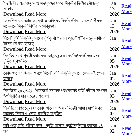
ইউজিসি'র চেয়ারম্যান ও সদস্যদের সাথে সিকৃবি'র ভিসির সৌজন্য
Jan
Read
সাক্ষাৎ
13,
More
Download
Read More
2026
‘উচ্চশিক্ষার বর্তমান অবস্থা ও ভবিষ্যৎ দিকনির্দেশনা–২০২৬’ শীর্ষক
Jan
Read
সম্মেলনে সিকৃবি ভিসি'র অংশগ্রহণ।।
13,
More
Download
Read More
2026
সিলেট কৃষি বিশ্ববিদ্যালয়ের (সিকৃবি) প্রধান প্রকৌশলীর নতুন কার্যালয়
Jan
Read
উদ্বোধন করা হয়েছে।
11,
More
Download
Read More
2026
সিকৃবির সাথে পূবালী ব্যাংকের কো-ব্র্যান্ডেড ক্রেডিট কার্ড সমঝোতা
Jan
Read
চুক্তি স্বাক্ষরিত
05,
More
Download
Read More
2026
বেগম খালেদা জিয়ার স্মরণে সিলেট কৃষি বিশ্ববিদ্যালয়ে শোক বই খোলা
Jan
Read
হয়েছে
05,
More
Download
Read More
2026
সিকৃবিতে ২০২৫-২৬ শিক্ষাবর্ষে স্নাতক প্রথমবর্ষের ভর্তি পরীক্ষা সম্পন্ন
Jan
Read
উপস্থিতির হার ৯৩.৪১ শতাংশ
03,
More
Download
Read More
2026
সিকৃবিতে গণতন্ত্রের মা বেগম খালেদা জিয়ার বিদেহী আত্মার মাগফিরাত
Jan
Read
কামনায় মিলাদ ও দোয়া মাহফিল অনুষ্ঠিত
02,
More
Download
Read More
2026
কৃষি গুচ্ছ ভর্তি পরীক্ষা কাল : প্রতি আসনে প্রতিদ্বন্দ্বিতা করবেন ২৪
Jan
Read
জন
02,
More