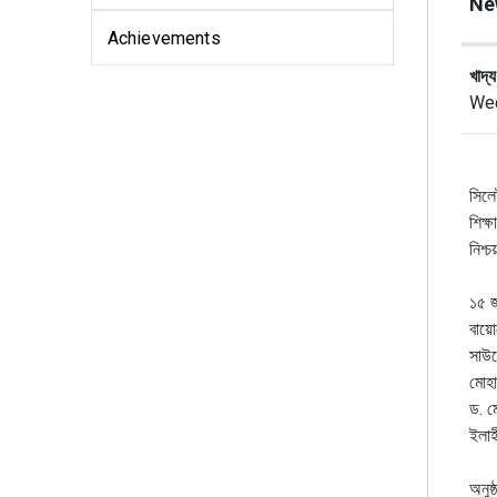
Ne
Achievements
খাদ্
Wed
সিলে
শিক্
নিশ্
১৫ জ
বায়ো
সাউর
মোহা
ড. ম
ইলাহ
অনুষ