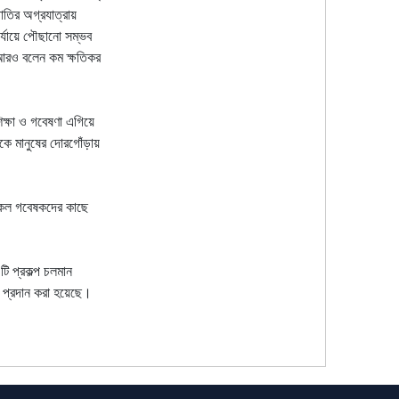
জাতির অগ্রযাত্রায়
র্যায়ে পৌছানো সম্ভব
 আরও বলেন কম ক্ষতিকর
িক্ষা ও গবেষণা এগিয়ে
োকে মানুষের দোরগোঁড়ায়
েসকল গবেষকদের কাছে
ি প্রকল্প চলমান
 প্রদান করা হয়েছে।