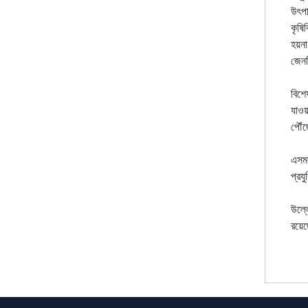
উৎপা
কৃষি
হয়না
জেনট
বিশে
যাওয়
পৌঁছ
এসময়
প্রয
উল্ল
রয়েছ