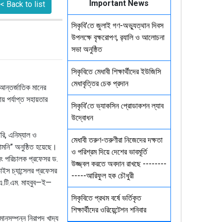
Important News
< Back to list
সিকৃবি'তে জুলাই গণ-অভ্যুত্থান দিবস
উপলক্ষে বৃক্ষরোপণ, র‍্যালি ও আলোচনা
সভা অনুষ্ঠিত
সিকৃবিতে মেধাবী শিক্ষার্থীদের ইউজিসি
মেধাবৃত্তির চেক প্রদান
 আন্তর্জাতিক মানের
য় পর্যাপ্ত সহায়তার
সিকৃবি’তে ভ্যাকসিন প্রোডাকশন ল্যাব
উদ্বোধন
ারি, এনিম্যাল ও
মেধাবী তরুণ-তরুণীরা নিজেদের দক্ষতা
রোমনি” অনুষ্ঠিত হয়েছে।
ও পরিশ্রম দিয়ে দেশের ভাবমূর্তি
বং পরিচালক প্রফেসর ড.
উজ্জ্বল করতে অবদান রাখছে --------
াইস চ্যান্সেলর প্রফেসর
-----আরিফুল হক চৌধুরী
টি.এম. মাহবুব
—
ই
—
সিকৃবিতে প্রথম বর্ষে ভর্তিকৃত
শিক্ষার্থীদের ওরিয়েন্টেশন শনিবার
ানসম্পন্ন নিরাপদ খাদ্য