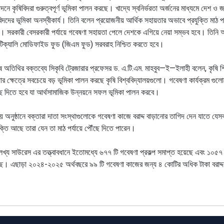
দনে কৃষিবিদরা গুরুত্বপূর্ণ ভূমিকা পালন করছে। খাদ্যে স্বনির্ভরতা অর্জনের মাধ্যমে দেশ ও 
বিদদের ভূমিকা অনস্বীকার্য। তিনি বলেন প্রয়োজনীয় আর্থিক সহায়তার অভাবে প্রযুক্তি মাঠ প
। সরকারী বেসরকারী পর্যায়ে গবেষণা সহায়তা পেলে দেশকে এগিয়ে নেয়া সম্ভব হবে। তিনি
িক্যালি মোডিফাইড ফুড (জিএম ফুড) সরবরাহ নিশ্চিত করতে হবে।
ষ অতিথির বক্তব্যে সিকৃবি ট্রেজারার প্রফেসর ড. এ.টি.এম. মাহবুব
—
ই
—
ইলাহী বলেন, কৃষি শ
ার ক্ষেত্রে সবচেয়ে বড় ভূমিকা পালন করছে কৃষি বিশ্ববিদ্যালয়গুলো। গবেষণা কার্যক্রম গুল
ে দিতে হবে যা আর্থসামাজিক উন্নয়নে সফল ভূমিকা পালন করবে।
 অনুষ্ঠানে বক্তারা দাতা সংস্থাগুলোকে গবেষণা কাজে বরাদ্দ বাড়ানোর তাগিদ দেন যাতে য
ুক্তি আছে তারা যেন তা মাঠ পর্যায়ে পৌঁছে দিতে পারেন।
েখ্য সাউরেস এর তত্ত্বাবধানে ইতোমধ্যে ৬৭৭ টি গবেষণা প্রকল্প সমাপ্ত হয়েছে এবং ১০৫৭ ট
ে। এছাড়া ২০২৪-২০২৫ অর্থবছরে ৯৯ টি গবেষণা কাজের জন্য ৪ কোটির অধিক টাকা বরাদ্দ