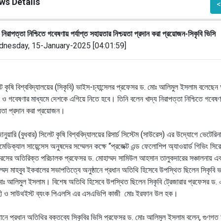
ws Details
<
য নিরাপত্তা নিশ্চিতে গবেষণায় পর্যাপ্ত সহায়তার নিশ্চয়তা প্রদান করা প্রয়োজন-সিকৃবি ভিসি
nesday, 15-January-2025 [04:01:59]
ট কৃষি বিশ্ববিদ্যালয়ের (সিকৃবি) ভাইস-চ্যান্সেলর প্রফেসর ড. মোঃ আলিমুল ইসলাম বলেছেন
ষা ও গবেষণার মাধ্যমে দেশকে এগিয়ে নিতে হবে। তিনি বলেন খাদ্য নিরাপত্তা নিশ্চিতে গবেষণা
চয়তা প্রদান করা প্রয়োজন।
ানুয়ারি (বুধবার) সিলেট কৃষি বিশ্ববিদ্যালয়ের রিসার্চ সিস্টেম (সাউরেস) এর উদ্যোগে ভেটেরিন
মেডিক্যাল সায়েন্সেস অনুষদের সম্মেলন কক্ষে “প্রজেক্ট এন্ড ফেলোশিপ অ্যাওয়ার্ড গিভিং সি
েসের অতিরিক্ত পরিচালক প্রফেসর ড. মোহাম্মদ সামিউল আহসান তালুকদারের সঞ্চালনায় এ
ম্মদ মাহবুব ইকবালের সভাপতিত্বে অনুষ্ঠানে প্রধান অতিথি হিসেবে উপস্থিত ছিলেন সিকৃবি ভ
োঃ আলিমুল ইসলাম। বিশেষ অতিথি হিসেবে উপস্থিত ছিলেন সিকৃবি ট্রেজারার প্রফেসর ড. এ.
ী ও সাউথইস্ট ব্যংক পিএলসি এর এসএভিপি কাজী মোঃ ইরফান উল হক।
্ঠানে প্রধান অতিথির বক্তব্যে সিকৃবির ভিসি প্রফেসর ড. মোঃ আলিমুল ইসলাম বলেন, গুণগত ম