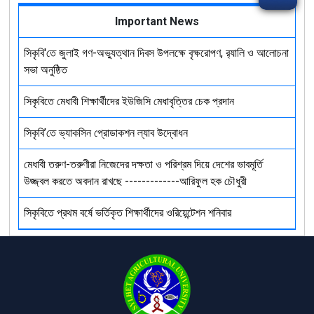
Important News
সিকৃবি'তে জুলাই গণ-অভ্যুত্থান দিবস উপলক্ষে বৃক্ষরোপণ, র‍্যালি ও আলোচনা
সভা অনুষ্ঠিত
সিকৃবিতে মেধাবী শিক্ষার্থীদের ইউজিসি মেধাবৃত্তির চেক প্রদান
সিকৃবি’তে ভ্যাকসিন প্রোডাকশন ল্যাব উদ্বোধন
মেধাবী তরুণ-তরুণীরা নিজেদের দক্ষতা ও পরিশ্রম দিয়ে দেশের ভাবমূর্তি
উজ্জ্বল করতে অবদান রাখছে -------------আরিফুল হক চৌধুরী
সিকৃবিতে প্রথম বর্ষে ভর্তিকৃত শিক্ষার্থীদের ওরিয়েন্টেশন শনিবার