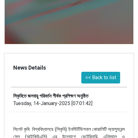
News Details
<< Back to list
সিকৃবিতে জলবায়ু পরিবর্তন শীর্ষক প্রশিক্ষণ অনুষ্ঠিত
Tuesday, 14-January-2025 [07:01:42]
(
)
সিলেট
কৃষি
বিশ্ববিদ্যালয়ে
সিকৃবি
ইনস্টিটিউশনাল
কোয়ালিটি
অ্যাস্যুরেন্স
(
)
,
সেল
আইকিউএসি
এর
উদ্যোগে
ভেটেরিনারি
এনিম্যাল
ও