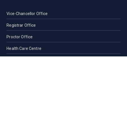
Vice-Chancellor Office
Registrar Office
Proctor Office
Health Care Centre
Transport
Guest House Sylhet
Guest House Dhaka
Students Counseling and Guidance
Location, Maps and Direction
Others