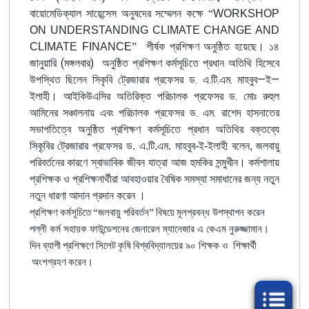
বায়োমেডিক্যাল
সায়েন্সেস
অনুষদের
সম্মেলন
কক্ষে
“
WORKSHOP
ON UNDERSTANDING CLIMATE CHANGE AND
CLIMATE FINANCE
”
শীর্ষক
প্রশিক্ষণ অনুষ্ঠিত হয়েছে।
১৪
(
)
জানুয়ারি
মঙ্গলবার
অনুষ্ঠিত প্রশিক্ষণ কর্মসূচিতে প্রধান অতিথি হিসেবে
.
.
.
.
—
—
উপস্থিত ছিলেন সিকৃবি ট্রেজারার
প্রফেসর
ড
এ
টি
এম
মাহবুব
ই
.
ইলাহী। আইকিউএসির
অতিরিক্ত
পরিচালক
প্রফেসর
ড
মোঃ
রুহুল
.
.
আমিনের
সঞ্চালনায়
এবং
পরিচালক
প্রফেসর
ড
এম
রাশেদ
হাসনাতের
সভাপতিত্বে
অনুষ্ঠিত
প্রশিক্ষণ কর্মসূচিতে
প্রধান অতিথির বক্তব্যে
সিকৃ্বির ট্রেজারার প্রফেসর ড. এ.টি.এম. মাহবুব-ই-ইলাহী বলেন, জলবায়ু
পরিবর্তনের কারণে স্বাভাবিক জীবন যাত্রা আজ হুমকির সন্মুখীন। কর্মশালায়
প্রশিক্ষক ও প্রশিক্ষনার্থীরা আবহাওয়ার বৈষিক সমস্যা সমাধানের জন্য নতুন
নতুন ধারণা আদান প্রদান করেন ।
প্রশিক্ষণ
কর্মসূচিতে
“
জলবায়ু পরিবর্তন
”
বিষয়ে
মূলপ্রবন্ধ ‍উপস্থাপন করেন
পল্লী কর্ম সহায়ক ফাউন্ডেশনের জেনারেল ম্যানেজার এ কেএম নুরুজ্জামান।
দিন
ব্যাপী
প্রশিক্ষণে
সিলেট
কৃষি
বিশ্ববিদ্যালয়ের ৯০ শিক্ষক ও শিক্ষার্থী
অংশগ্রহণ
করেন।