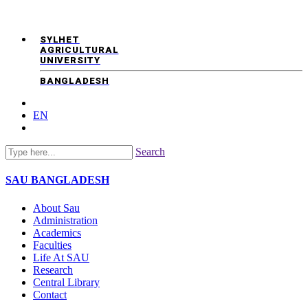
SYLHET
AGRICULTURAL
UNIVERSITY
BANGLADESH
EN
Search
SAU
BANGLADESH
About Sau
Administration
Academics
Faculties
Life At SAU
Research
Central Library
Contact