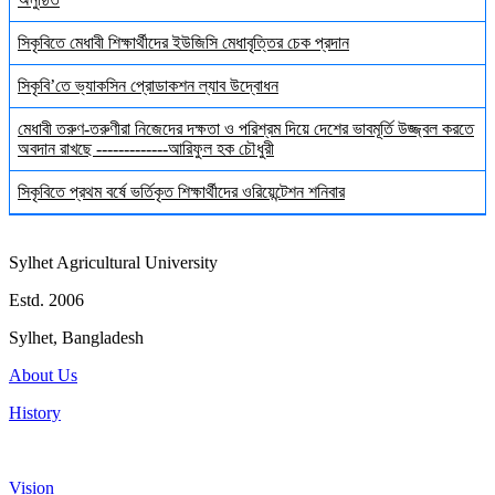
সিকৃবিতে মেধাবী শিক্ষার্থীদের ইউজিসি মেধাবৃত্তির চেক প্রদান
সিকৃবি’তে ভ্যাকসিন প্রোডাকশন ল্যাব উদ্বোধন
মেধাবী তরুণ-তরুণীরা নিজেদের দক্ষতা ও পরিশ্রম দিয়ে দেশের ভাবমূর্তি উজ্জ্বল করতে
অবদান রাখছে -------------আরিফুল হক চৌধুরী
সিকৃবিতে প্রথম বর্ষে ভর্তিকৃত শিক্ষার্থীদের ওরিয়েন্টেশন শনিবার
Sylhet Agricultural University
Estd. 2006
Sylhet, Bangladesh
About Us
History
Vision