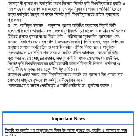
‘মাসব্যাপী বৃক্ষরোপণ 'কর্মসূচির অংশ হিসেবে সিলেট কৃষি বিশ্ববিদ্যালয়ে র‍্যালি ও
নিম গাছের চারা রোপণ করা হয়েছে। ১০ জুন (বুধবার ) প্রধান অতিথি হিসেবে
উক্ত কর্মসূচির উদ্বোধন করেন সিলেট কৃষি বিশ্ববিদ্যালয়ের ভাইস-চ্যান্সেলর
প্রফেসর
ড. মো: আলিমুল ইসলাম। অনুষ্ঠানে প্রধান অতিথির বক্তব্যে সিকৃবি ভিসি
বলেন,পরিবেশের ভারসাম্য রক্ষা, জলবায়ু পরিবর্তন মোকাবেলা এবং মানব অস্তিত্ব
টিকিয়ে রাখতে বৃক্ষরোপণের বিকল্প নেই। পরিবেশের স্বাভাবিক প্রয়োজন এবং
সভ্যতা বিকাশের জন্য বৃক্ষরোপণ অত্যন্ত জরুরি। তিনি বলেন, সবুজ বিপ্লবের
মাধ্যমে দেশকে অর্থনৈতিক ও সামাজিকভাবে এগিয়ে নিতে হবে। অনুষ্ঠানে
জেডআরএফ এর মনিটর প্রফেসর ড. জসিম উদ্দিন আহাম্মদ, কো-অর্ডিনেটর
প্রফেসর ড. মো: মাছুদুর রহমান, সদস্য কৃষিবিদ খসরু মোহাম্মদ সালাহউদ্দিন,
সিলেট কৃষি বিশ্ববিদ্যালয়ের জাতীয়তাবাদী আদর্শে বিশ্বাসী শিক্ষক, কর্মকর্তা ও
কর্মচারীসহ ছাত্রদলের নেতৃবৃন্দ উপস্থিত ছিলেন।
উল্লেখ্য একই সময়ে ঢাকা বিশ্ববিদ্যালয়ের কার্জন হল প্রাঙ্গণে নিম গাছের চারা
রোপণের মাধ্যমে বৃক্ষরোপণ কর্মসূচির উদ্বোধন করেন
জেডআরএফ'র ভাইস প্রেসিডেন্ট ও কার্ডিওলজিস্ট ডা. জুবাইদা রহমান।
Important News
সিকৃবি'তে জুলাই গণ-অভ্যুত্থান দিবস উপলক্ষে বৃক্ষরোপণ, র‍্যালি ও আলোচনা সভা
অনুষ্ঠিত