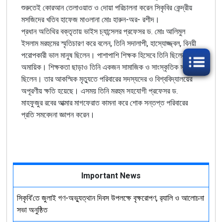
শুরুতেই কোরআন তেলাওয়াত ও দোয়া পরিচালনা করেন সিকৃবির কেন্দ্রীয়
মসজিদের খতিব হাফেজ মাওলানা মোঃ হারুন-অর- রশীদ।
প্রধান অতিথির বক্তৃতায় ভাইস চ্যান্সেলর প্রফেসর ড. মোঃ আলিমুল
ইসলাম মরহুমের স্মৃতিচারণ করে বলেন, তিনি সদালাপী, হাস্যোজ্জ্বল, বিনয়ী
পরোপকারী ভাল মানুষ ছিলেন। পাশাপাশি শিক্ষক হিসেবে তিনি ছিলেন
অমায়িক। শিক্ষকতা ছাড়াও তিনি একজন সামাজিক ও সাংস্কৃতিক সংগঠক
ছিলেন। তার আকস্মিক মৃত্যুতে পরিবারের সদস্যদের ও বিশ্ববিদ্যালয়ের
অপূরণীয় ক্ষতি হয়েছে। এসময় তিনি মরহুম সহযোগী প্রফেসর ড.
মাহফুজুর রবের আত্মার মাগফেরাত কামনা করে শোক সন্তপ্ত পরিবারের
প্রতি সমবেদনা জ্ঞাপন করেন।
Important News
সিকৃবি'তে জুলাই গণ-অভ্যুত্থান দিবস উপলক্ষে বৃক্ষরোপণ, র‍্যালি ও আলোচনা
সভা অনুষ্ঠিত