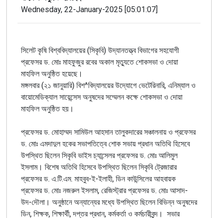
Wednesday, 22-January-2025 [05:01:07]
সিলেট কৃষি বিশ্ববিদ্যালয়ের (সিকৃবি) উদ্যানতত্ত্ব বিভাগের সহযোগী
প্রফেসর ড. মোঃ মাহফুজুর রবের অকাল মৃত্যুতে শোকসভা ও দোয়া
মাহফিল অনুষ্ঠিত হয়েছে।
মঙ্গলবার (২১ জানুয়ারি) বিশ^বিদ্যালয়ের উদ্যোগে ভেটেরিনারি, এনিম্যাল ও
বায়োমেডিক্যাল সায়েন্সেস অনুষদের সম্মেলন কক্ষে শোকসভা ও দোয়া
মাহফিল অনুষ্ঠিত হয়।
প্রফেসর ড. মোহাম্মদ সামিউল আহসান তালুকদারের সঞ্চালনায় ও প্রফেসর
ড. মোঃ এমদাদুল হকের সভাপতিত্বে শোক সভায় প্রধান অতিথি হিসেবে
উপস্থিত ছিলেন সিকৃবি ভাইস চ্যান্সেলর প্রফেসর ড. মোঃ আলিমুল
ইসলাম। বিশেষ অতিথি হিসেবে উপস্থিত ছিলেন সিকৃবি ট্রেজারার
প্রফেসর ড. এ.টি.এম. মাহবুব-ই-ইলাহী, ডিন কাউন্সিলের আহবায়ক
প্রফেসর ড. মোঃ নজরুল ইসলাম, রেজিস্ট্রার প্রফেসর ড. মোঃ আসাদ-
উদ-দৌলা। অনুষ্ঠানে অন্যান্যের মধ্যে উপস্থিত ছিলেন বিভিন্ন অনুষদের
ডিন, শিক্ষক, শিক্ষার্থী, দপ্তর প্রধান, কর্মকর্তা ও কর্মচারীবৃন্দ। সভার