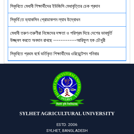
সিকৃবিতে মেধাবী শিক্ষার্থীদের ইউজিসি মেধাবৃত্তির চেক প্রদান
সিকৃবি’তে ভ্যাকসিন প্রোডাকশন ল্যাব উদ্বোধন
মেধাবী তরুণ-তরুণীরা নিজেদের দক্ষতা ও পরিশ্রম দিয়ে দেশের ভাবমূর্তি
উজ্জ্বল করতে অবদান রাখছে -------------আরিফুল হক চৌধুরী
সিকৃবিতে প্রথম বর্ষে ভর্তিকৃত শিক্ষার্থীদের ওরিয়েন্টেশন শনিবার
SYLHET AGRICULTURAL UNIVERSITY
ESTD. 2006
SYLHET, BANGLADESH