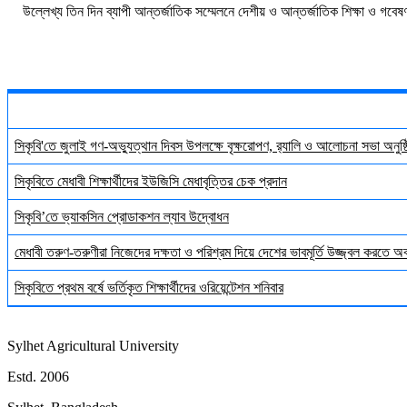
উল্লেখ্য তিন দিন ব্যাপী আন্তর্জাতিক সম্মেলনে দেশীয় ও আন্তর্জাতিক শিক্ষা ও গবেষণা
সিকৃবি'তে জুলাই গণ-অভ্যুত্থান দিবস উপলক্ষে বৃক্ষরোপণ, র‍্যালি ও আলোচনা সভা অনুষ্
সিকৃবিতে মেধাবী শিক্ষার্থীদের ইউজিসি মেধাবৃত্তির চেক প্রদান
সিকৃবি’তে ভ্যাকসিন প্রোডাকশন ল্যাব উদ্বোধন
মেধাবী তরুণ-তরুণীরা নিজেদের দক্ষতা ও পরিশ্রম দিয়ে দেশের ভাবমূর্তি উজ্জ্বল করতে 
সিকৃবিতে প্রথম বর্ষে ভর্তিকৃত শিক্ষার্থীদের ওরিয়েন্টেশন শনিবার
Sylhet Agricultural University
Estd. 2006