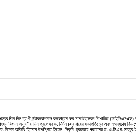
্টেম্বর তিন দিন ব্যাপী ইন্টারন্যাশনাল কনফারেন্স ফর সাসটেইনেবল ফিশারিজ (আইসিএসএফ) অনু
য বিজ্ঞান অনুষদীয় ডিন প্রফেসর ড. নির্মল চন্দ্র রায়ের সভাপতিত্বে এবং মাৎস্যচাষ বিভা
এবং বিশেষ অতিথি হিসেবে উপস্থিত ছিলেন
সিকৃবি ট্রেজারার প্রফেসর ড. এ.টি.এম. মাহবুব