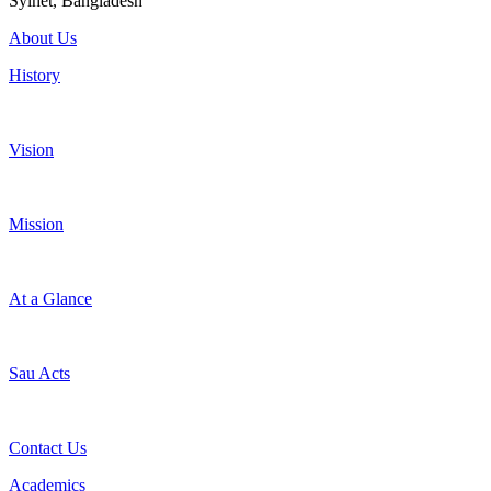
Sylhet, Bangladesh
About Us
History
Vision
Mission
At a Glance
Sau Acts
Contact Us
Academics