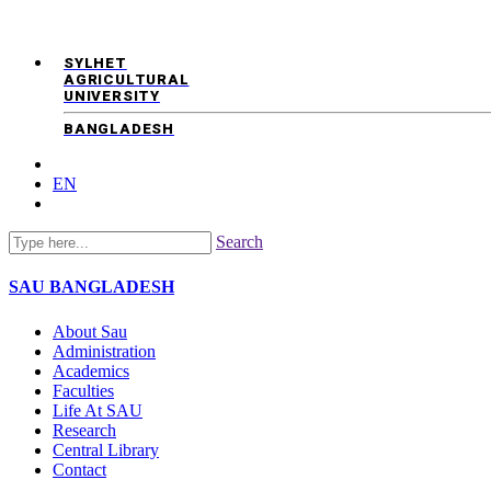
SYLHET
AGRICULTURAL
UNIVERSITY
BANGLADESH
EN
Search
SAU
BANGLADESH
About Sau
Administration
Academics
Faculties
Life At SAU
Research
Central Library
Contact