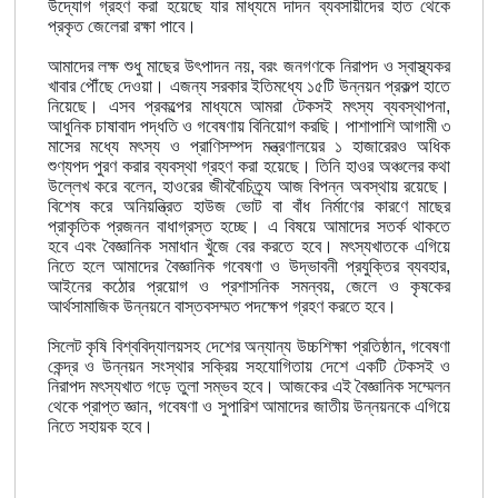
উদ্যোগ গ্রহণ করা হয়েছে যার মাধ্যমে দাদন ব্যবসায়ীদের হাত থেকে
প্রকৃত জেলেরা রক্ষা পাবে।
আমাদের লক্ষ শুধু মাছের উৎপাদন নয়, বরং জনগণকে নিরাপদ ও স্বাস্থ্যকর
খাবার পৌঁছে দেওয়া। এজন্য সরকার ইতিমধ্যে ১৫টি উন্নয়ন প্রকল্প হাতে
নিয়েছে। এসব প্রকল্পের মাধ্যমে আমরা টেকসই মৎস্য ব্যবস্থাপনা,
আধুনিক চাষাবাদ পদ্ধতি ও গবেষণায় বিনিয়োগ করছি। পাশাপাশি আগামী ৩
মাসের মধ্যে মৎস্য ও প্রাণিসম্পদ মন্ত্রণালয়ের ১ হাজারেরও অধিক
শুণ্যপদ পুরণ করার ব্যবস্থা গ্রহণ করা হয়েছে। তিনি হাওর অঞ্চলের কথা
উল্লেখ করে বলেন, হাওরের জীববৈচিত্র্য আজ বিপন্ন অবস্থায় রয়েছে।
বিশেষ করে অনিয়ন্ত্রিত হাউজ ভোট বা বাঁধ নির্মাণের কারণে মাছের
প্রাকৃতিক প্রজনন বাধাগ্রস্ত হচ্ছে। এ বিষয়ে আমাদের সতর্ক থাকতে
হবে এবং বৈজ্ঞানিক সমাধান খুঁজে বের করতে হবে। মৎস্যখাতকে এগিয়ে
নিতে হলে আমাদের বৈজ্ঞানিক গবেষণা ও উদ্ভাবনী প্রযুক্তির ব্যবহার,
আইনের কঠোর প্রয়োগ ও প্রশাসনিক সমন্বয়, জেলে ও কৃষকের
আর্থসামাজিক উন্নয়নে বাস্তবসম্মত পদক্ষেপ গ্রহণ করতে হবে।
সিলেট কৃষি বিশ্ববিদ্যালয়সহ দেশের অন্যান্য উচ্চশিক্ষা প্রতিষ্ঠান, গবেষণা
কেন্দ্র ও উন্নয়ন সংস্থার সক্রিয় সহযোগিতায় দেশে একটি টেকসই ও
নিরাপদ মৎস্যখাত গড়ে তুলা সম্ভব হবে। আজকের এই বৈজ্ঞানিক সম্মেলন
থেকে প্রাপ্ত জ্ঞান, গবেষণা ও সুপারিশ আমাদের জাতীয় উন্নয়নকে এগিয়ে
নিতে সহায়ক হবে।