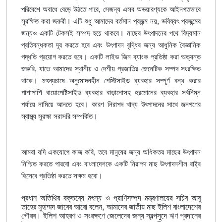
পরিবেশে অবাধে বেড়ে উঠতে পারে, সেজন্য এসব অভয়ারণ্যকে আইনগতভাবে
সুরক্ষিত করা জরুরী। এটি শুধু আমাদের বর্তমান প্রজন্ম নয়, ভবিষ্যৎ প্রজন্মের
জন্যও একটি টেকসই সম্পদ হয়ে থাকবে। মাছের উৎপাদনের পথে বিদ্যমান
প্রতিবন্ধকতা দূর করতে হবে এবং উৎপাদন বৃদ্ধির জন্য আধুনিক বৈজ্ঞানিক
পদ্ধতি প্রয়োগ করতে হবে। একটি লাইভ জিন ব্যাংক প্রতিষ্ঠা করা অত্যন্ত
জরুরি, যাতে আমাদের স্থানীয় ও দেশীয় প্রজাতির জেনেটিক সম্পদ সংরক্ষিত
থাকে। মৎস্যচাষে অনুমোদনহীন পেস্টিসাইড ব্যবহার সম্পূর্ণ বন্ধ করার
পাশাপাশি বায়োপেষ্টিসাইড ব্যবহার বাড়ানোসহ হরমোনের ব্যবহার সর্বনিম্ন
পর্যায়ে নামিয়ে আনতে হবে। কারণ নিরাপদ খাদ্য উৎপাদনের সাথে জনগণের
স্বাস্থ্য সুরক্ষা সরাসরি সম্পর্কিত।
আমরা যদি একযোগে কাজ করি, তবে মানুষের জন্য অধিকতর মাছের উৎপাদন
নিশ্চিত করতে পারবো এবং বাংলাদেশকে একটি নিরাপদ মাছ উৎপাদনশীল রাষ্ট্র
হিসেবে প্রতিষ্ঠা করতে সক্ষম হবো।
প্রধান অতিথির বক্তব্যে মৎস্য ও প্রাণিসম্পদ মন্ত্রণালয়ের সচিব আবু
তাহের মুহাম্মদ জাবের আরো বলেন, আমাদের জাতীয় মাছ ইলিশ বাংলাদেশের
গৌরব। ইলিশ আহরণ ও সংরক্ষণে জেলেদের জন্য স্বল্পসুদে ঋণ প্রদানের