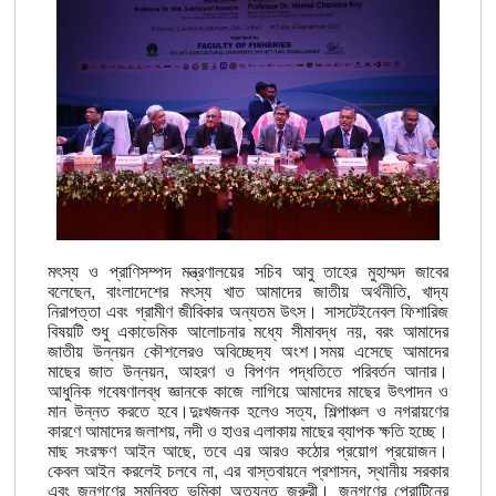
মৎস্য ও প্রাণিসম্পদ মন্ত্রণালয়ের সচিব আবু তাহের মুহাম্মদ জাবের
বলেছেন, বাংলাদেশের মৎস্য খাত আমাদের জাতীয় অর্থনীতি, খাদ্য
নিরাপত্তা এবং গ্রামীণ জীবিকার অন্যতম উৎস। সাসটেইনেবল ফিশারিজ
বিষয়টি শুধু একাডেমিক আলোচনার মধ্যে সীমাবদ্ধ নয়, বরং আমাদের
জাতীয় উন্নয়ন কৌশলেরও অবিচ্ছেদ্য অংশ।সময় এসেছে আমাদের
মাছের জাত উন্নয়ন, আহরণ ও বিপণন পদ্ধতিতে পরিবর্তন আনার।
আধুনিক গবেষণালব্ধ জ্ঞানকে কাজে লাগিয়ে আমাদের মাছের উৎপাদন ও
মান উন্নত করতে হবে।দুঃখজনক হলেও সত্য, শিল্পাঞ্চল ও নগরায়ণের
কারণে আমাদের জলাশয়, নদী ও হাওর এলাকায় মাছের ব্যাপক ক্ষতি হচ্ছে।
মাছ সংরক্ষণ আইন আছে, তবে এর আরও কঠোর প্রয়োগ প্রয়োজন।
কেবল আইন করলেই চলবে না, এর বাস্তবায়নে প্রশাসন, স্থানীয় সরকার
এবং জনগণের সমন্বিত ভূমিকা অত্যন্ত জরুরী। জনগণের প্রোটিনের