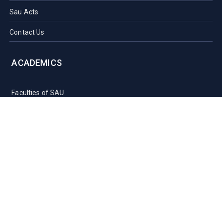
Sau Acts
Contact Us
ACADEMICS
Faculties of SAU
Central Library
PMUAC V. T. Hospital
Undergraduate Admission
Post Graduate Admission
International Students