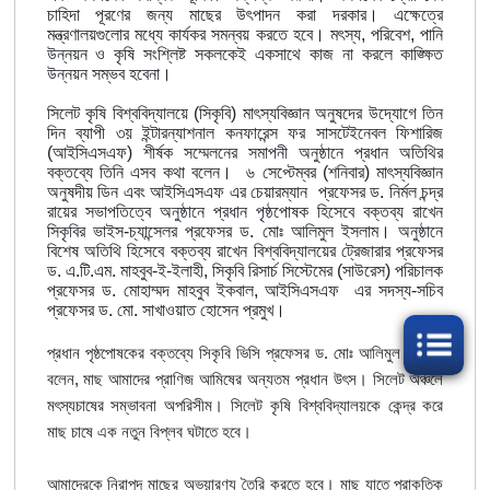
চাহিদা পূরণের জন্য মাছের উৎপাদন করা দরকার। এক্ষেত্রে
মন্ত্রণালয়গুলোর মধ্যে কার্যকর সমন্বয় করতে হবে। মৎস্য, পরিবেশ, পানি
উন্নয়ন ও কৃষি সংশ্লিষ্ট সকলকেই একসাথে কাজ না করলে কাঙ্ক্ষিত
উন্নয়ন সম্ভব হবেনা।
সিলেট কৃষি বিশ্ববিদ্যালয়ে (সিকৃবি) মাৎস্যবিজ্ঞান অনুষদের উদ্যোগে তিন
দিন ব্যাপী ৩য় ইন্টারন্যাশনাল কনফারেন্স ফর সাসটেইনেবল ফিশারিজ
আইসিএসএফ
(
) শীর্ষক সম্মেলনের সমাপনী অনুষ্ঠানে প্রধান অতিথির
বক্তব্যে তিনি এসব কথা বলেন। ৬ সেপ্টেম্বর (শনিবার) মাৎস্যবিজ্ঞান
অনুষদীয় ডিন এবং আইসিএসএফ এর চেয়ারম্যান প্রফেসর ড. নির্মল চন্দ্র
রায়ের সভাপতিত্বে অনুষ্ঠানে প্রধান পৃষ্ঠপোষক হিসেবে বক্তব্য রাখেন
সিকৃবির ভাইস-চ্যান্সেলর প্রফেসর ড. মোঃ আলিমুল ইসলাম। অনুষ্ঠানে
বিশেষ অতিথি হিসেবে বক্তব্য রাখেন বিশ্ববিদ্যালয়ের ট্রেজারার প্রফেসর
ড. এ.টি.এম. মাহবুব-ই-ইলাহী, সিকৃবি রিসার্চ সিস্টেমের (সাউরেস) পরিচালক
প্রফেসর ড. মোহাম্মদ মাহবুব ইকবাল, আইসিএসএফ এর সদস্য-সচিব
প্রফেসর ড. মো. সাখাওয়াত হোসেন প্রমুখ।
প্রধান পৃষ্ঠপোষকের বক্তব্যে সিকৃবি ভিসি প্রফেসর ড. মোঃ আলিমুল ইসলাম
বলেন, মাছ আমাদের প্রাণিজ আমিষের অন্যতম প্রধান উৎস। সিলেট অঞ্চলে
মৎস্যচাষের সম্ভাবনা অপরিসীম। সিলেট কৃষি বিশ্ববিদ্যালয়কে কেন্দ্র করে
মাছ চাষে এক নতুন বিপ্লব ঘটাতে হবে।
আমাদেরকে নিরাপদ মাছের অভয়ারণ্য তৈরি করতে হবে। মাছ যাতে প্রাকৃতিক