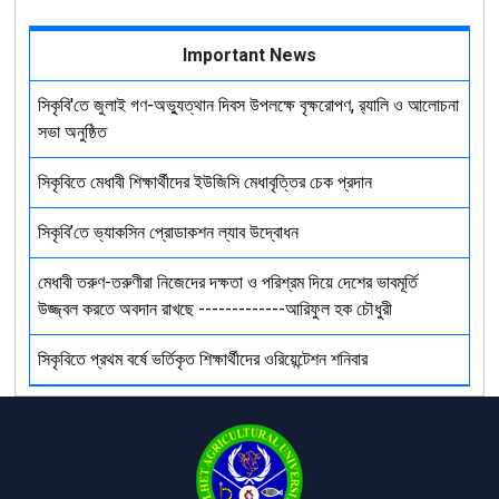
Important News
সিকৃবি'তে জুলাই গণ-অভ্যুত্থান দিবস উপলক্ষে বৃক্ষরোপণ, র‍্যালি ও আলোচনা
সভা অনুষ্ঠিত
সিকৃবিতে মেধাবী শিক্ষার্থীদের ইউজিসি মেধাবৃত্তির চেক প্রদান
সিকৃবি’তে ভ্যাকসিন প্রোডাকশন ল্যাব উদ্বোধন
মেধাবী তরুণ-তরুণীরা নিজেদের দক্ষতা ও পরিশ্রম দিয়ে দেশের ভাবমূর্তি
উজ্জ্বল করতে অবদান রাখছে -------------আরিফুল হক চৌধুরী
সিকৃবিতে প্রথম বর্ষে ভর্তিকৃত শিক্ষার্থীদের ওরিয়েন্টেশন শনিবার