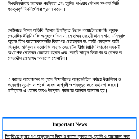
বিশ্ববিদ্যালয়ে
আবেদন
প্রক্রিয়া
এবং
ফান্ডিং
পাওয়ার
কৌশল
সম্পর্কে
তিনি
গুরুত্বপূর্ণ
দিকনির্দেশনা
প্রদান
করেন।
সেমিনারে
বিশেষ
অতিথি
হিসেবে
উপস্থিত
ছিলেন
বায়োটেকনোলজি
অ্যান্ড
জেনেটিক
ইঞ্জিনিয়ারিং
অনুষদের
ডিন
ড
.
মোহাম্মদ
মেহেদী
হাসান
খান
,
এনিম্যাল
অ্যান্ড
ফিশ
বায়োটেকনোলজি
বিভাগের
চেয়ারম্যান
ড
.
কাজী
মোহাম্মদ
আলী
জিন্নাহ
,
মলিকুলার
বায়োলজি
অ্যান্ড
জেনেটিক
ইঞ্জিনিয়ারিং
বিভাগের
সহকারী
অধ্যাপক
মোহাম্মদ
রেজাউর
রহমান
এবং
ডেইরি
সায়েন্স
বিভাগের
অধ্যাপক
ড
.
ফেরদৌস
মোহাম্মদ
আলতাফ
হোসাইন।
এ
ধরনের
আয়োজনের
মাধ্যমে
শিক্ষার্থীদের
আন্তর্জাতিক
পর্যায়ে
উচ্চশিক্ষা
ও
গবেষণার
সুযোগ
সম্পর্কে
আরও
আগ্রহী
ও
প্রস্তুত
হতে
সহায়তা
করবে।
ভবিষ্যতে
এ
ধরনের
আরও
উদ্যোগ
গ্রহণের
আহ্বান
জানানো
হয়।
Important News
সিকৃবি'তে জুলাই গণ-অভ্যুত্থান দিবস উপলক্ষে বৃক্ষরোপণ, র‍্যালি ও আলোচনা সভা