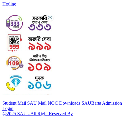
Hotline
Student Mail
SAU Mail
NOC
Downloads
SAUBarta
Admission
Login
@2025 SAU - All Right Reserved By