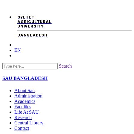
SYLHET
AGRICULTURAL
UNIVERSITY
BANGLADESH
EN
Search
SAU
BANGLADESH
About Sau
Administration
Academics
Faculties
Life At SAU
Research
Central Library
Contact