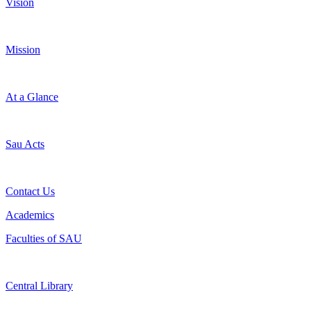
Vision
Mission
At a Glance
Sau Acts
Contact Us
Academics
Faculties of SAU
Central Library