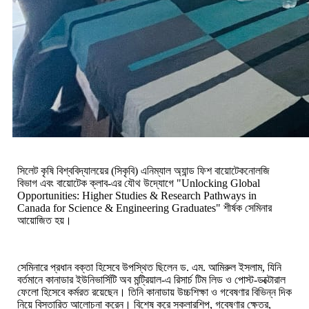
সিলেট
কৃষি
বিশ্ববিদ্যালয়ের
(
সিকৃবি
)
এনিম্যাল
অ্যান্ড
ফিশ
বায়োটেকনোলজি
বিভাগ
এবং
বায়োটেক
ক্লাব
-
এর
যৌথ
উদ্যোগে
"Unlocking Global
Opportunities: Higher Studies & Research Pathways in
Canada for Science & Engineering Graduates"
শীর্ষক
সেমিনার
আয়োজিত
হয়।
সেমিনারে
প্রধান
বক্তা
হিসেবে
উপস্থিত
ছিলেন
ড
.
এম
.
আমিরুল
ইসলাম
,
যিনি
বর্তমানে
কানাডার
ইউনিভার্সিটি
অব
মন্ট্রিয়াল
-
এ
রিসার্চ
টিম
লিড
ও
পোস্ট
-
ডক্টোরাল
ফেলো
হিসেবে
কর্মরত
রয়েছেন।
তিনি
কানাডায়
উচ্চশিক্ষা
ও
গবেষণার
বিভিন্ন
দিক
নিয়ে
বিস্তারিত
আলোচনা
করেন।
বিশেষ
করে
স্কলারশিপ
,
গবেষণার
ক্ষেত্র
,