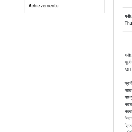
Achievements
যথায
Thu
যথায
সূর্য
হয়।
স্বা
সামন
সমগ্
পরামর
প্রধ
দিবস
হিসে