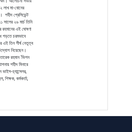
ম্মদ।
আলোচনা
সভায়
২
লাখ
মা
-
বোনের
ক।
শহীদ
প্রেসিডেন্ট
৭১
সালের
২৬
মার্চ
তিনি
র
রহমানের
এই
ঘোষণা
ধ
গড়তে
চরমভাবে
র
এই
তিন
শীর্ষ
নেতৃত্ব
উদ্যোগ
নিয়েছেন।
তারেক
রহমান
‘
ভিশন
থাপনায়
শহীদ
মিনারে
ন
ভাইস
-
চ্যান্সেলর
,
হল
,
শিক্ষক
,
কর্মকর্তা
,