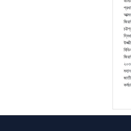
কমিট
প্রধ
আত্ম
জিয়
চট্টগ
দ্বিধ
উজ্জ
বিভিন
জিয়
২০৩
মহান
জাত
কর্মচ