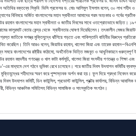
ির
সভাপতি
এবং
ছাত্র
পরামর্শ
ও
নির্দেশনা
দপ্তরের
পরিচালক
প্রফেসর
ড
.
জসিম
উদ্দিন
আহা
ান
অতিথির
বক্তব্যে
সিকৃবি
ভিসি
প্রফেসর
ড
.
মোঃ আলিমুল
ইসলাম
বলেন
,
৩০
লাখ
শহীদ
ও
ত্যাগের
বিনিময়ে
অর্জিত
বাংলাদেশের
মহান
স্বাধীনতা
আমাদের
পরম
অহংকার
ও
গর্বের
প্রতী
াউর
রহমান
বাংলাদেশের
মহান
স্বাধীনতা
ও
জাতীয়
দিবসের
সাথে
ওতপ্রোতভাবে
জড়িত।
১৯
্রামের
কালুরঘাট
বেতার
কেন্দ্র
থেকে
স্বাধীনতার
ঘোষণা
দিয়েছিলেন।
তৎকালীন
মেজর
জিয়াউ
াগ্রস্ত
জাতিকে
সশস্ত্র
মুক্তিযুদ্ধে
ঝাঁপিয়ে
পড়তে
এবং
পাকিস্তানি
বাহিনীর
বিরুদ্ধে
প্রতিরো
ীবিত
করেছিল।
তিনি
আরও
বলেন
,
জিয়াউর
রহমান
,
খালেদা
জিয়া
এবং
তারেক
রহমান
—
বিএনপি
্ন
সময়ে
বাংলাদেশের
রাষ্ট্রীয়
কাঠামো
,
অর্থনৈতিক
ভিত্তি
মজবুত
ও
আধুনিকায়নে
গুরুত্বপূর্ণ
াউর
রহমান
বহুদলীয়
গণতন্ত্র
ও
খাল
কাটা
কর্মসূচি
,
খালেদা
জিয়া
সংসদীয়
গণতন্ত্র
ও
শিক্ষা
এবং
০
’-
এর
মাধ্যমে
দেশ
গঠনে
ভূমিকা
রেখে
চলেছেন।
পরে
জাতীয়
দিবস
উদযাপন
কমিটির
ব্যবস্
মুক্তিযুদ্ধের
শহীদদের
স্মরণ
করে
পুষ্পস্তবক
অর্পন
করা
হয়।
ফুল
দিয়ে
শ্রদ্ধা
নিবেদন
করে
ীয়
দিবস
উদযাপন
কমিটি
,
ডিন
কাউন্সিল
,
প্রভোস্ট
কাউন্সিল
,
প্রক্টর
কার্যালয়
,
বিভিন্ন
আবাসিক
ারী
,
বিভিন্ন
আঞ্চলিক
সমিতিসহ
বিভিন্ন
সামাজিক
ও
সাংস্কৃতিক
সংগঠন।