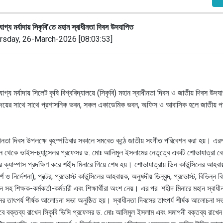
োগ্য মর্যাদায় সিকৃবি’তে মহান স্বাধীনতা দিবস উদযাপিত
rsday, 26-March-2026 [08:03:53]
োগ্য
মর্যাদায়
সিলেট
কৃষি
বিশ্ববিদ্যালয়ে
(
সিকৃবি
)
মহান
স্বাধীনতা
দিবস
ও
জাতীয়
দিবস
উদযা
োদয়ের
সাথে
সাথে
প্রশাসনিক
ভবন
,
সকল
একাডেমিক
ভবন
,
অফিস
ও
আবাসিক
হলে
জাতীয়
প
ধীনতা
দিবস
উপলক্ষে
বৃহস্পতিবার
সকালে
সমবেত
কন্ঠে
জাতীয়
সংগীত
পরিবেশন
করা
হয়।
এর
ে
থেকে
ভাইস
-
চ্যান্সেলর
প্রফেসর
ড
.
মোঃ
আলিমুল
ইসলামের
নেতৃত্বে
একটি
শোভাযাত্রা
বে
র
ক্যাম্পাস
প্রদক্ষিণ
করে
শহীদ
মিনারে
গিয়ে
শেষ
হয়।
শোভাযাত্রায়
ডিন
কাউন্সিলের
আহবায
্শ
ও
নির্দেশনা
),
প্রক্টর
,
প্রভোস্ট
কাউন্সিলের
আহবায়ক
,
অনুষদীয়
ডিনবৃন্দ
,
প্রভোস্ট
,
বিভিন্ন
ব
ান
সহ
শিক্ষক
-
কর্মকর্তা
-
কর্মচারী
এবং
শিক্ষার্থীরা
অংশ
নেয়।
এর
পর
শহীদ
মিনারে
মহান
স্বাধী
ের
তাৎপর্য
শীর্ষক
আলোচনা
সভা
অনুষ্ঠিত
হয়।
স্বাধীনতা
দিবসের
তাৎপর্য
শীর্ষক
আলোচনা
সভ
বে
বক্তব্য
রাখেন
সিকৃবি
ভিসি
প্রফেসর
ড
.
মোঃ
আলিমুল
ইসলাম
এবং
সমাপনী
বক্তব্য
রাখেন