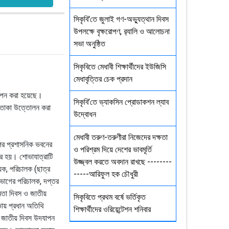
সিকৃবি'তে জুলাই গণ-অভ্যুত্থান দিবস
উপলক্ষে বৃক্ষরোপণ, র‍্যালি ও আলোচনা
সভা অনুষ্ঠিত
সিকৃবিতে মেধাবী শিক্ষার্থীদের ইউজিসি
মেধাবৃত্তির চেক প্রদান
পন
করা
হয়েছে।
সিকৃবি’তে ভ্যাকসিন প্রোডাকশন ল্যাব
তাকা
উত্তোলন
করা
উদ্বোধন
মেধাবী তরুণ-তরুণীরা নিজেদের দক্ষতা
পর
প্রশাসনিক
ভবনের
ও পরিশ্রম দিয়ে দেশের ভাবমূর্তি
র
হয়।
শোভাযাত্রাটি
উজ্জ্বল করতে অবদান রাখছে --------
়ক
,
পরিচালক
(
ছাত্র
-----আরিফুল হক চৌধুরী
িভাগের
পরিচালক
,
দপ্তর
নতা
দিবস
ও
জাতীয়
সিকৃবিতে প্রথম বর্ষে ভর্তিকৃত
ায়
প্রধান
অতিথি
শিক্ষার্থীদের ওরিয়েন্টেশন শনিবার
জাতীয়
দিবস
উদযাপন