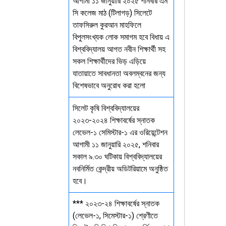
আগামী ১১ জানুয়ারি ২০২৫ শনিবার এম
সি কলেজ মাঠ (টিলাগড়) সিলেটে
তাফসিরুল কুরআন মাহফিলে
বিপুলসংখ্যক লোক সমাগম হবে বিধায় এ
বিশ্ববিদ্যালয় আগত নবীন শিক্ষার্থী সহ
সকল শিক্ষার্থীদের ভিড় এড়িয়ে
যাতায়াতে সাবধানতা অবলম্বনের জন্য
বিশেষভাবে অনুরোধ করা হলো
সিলেট কৃষি বিশ্ববিদ্যালয়ের
২০২৩-২০২৪ শিক্ষাবর্ষের স্নাতক
লেভেল-১ সেমিস্টার-১ এর ওরিয়েন্টেশন
আগামী ১১ জানুয়ারি ২০২৫, শনিবার
সকাল ৯.৩০ ঘটিকায় বিশ্ববিদ্যালয়ের
নবনির্মিত কেন্দ্রীয় অডিটরিয়ামে অনুষ্ঠিত
হবে।
*** ২০২৩-২৪ শিক্ষাবর্ষের স্নাতক
(লেভেল-১, সিমেস্টার-১) শ্রেণীতে