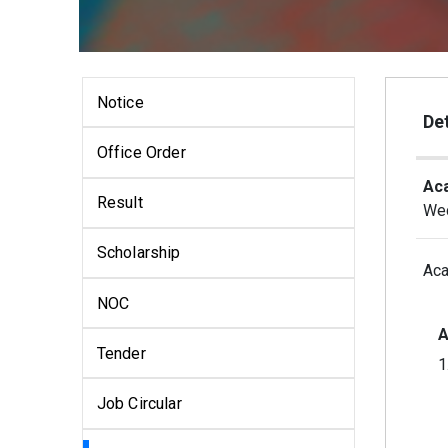
Notice
Det
Office Order
Aca
Result
Wed
Scholarship
Aca
NOC
A
Tender
1
Job Circular