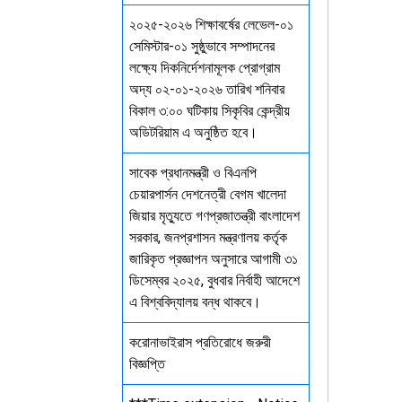
২০২৫-২০২৬ শিক্ষাবর্ষের লেভেল-০১
সেমিস্টার-০১ সুষ্ঠুভাবে সম্পাদনের
লক্ষ্যে দিকনির্দেশনামূলক প্রোগ্রাম
অদ্য ০২-০১-২০২৬ তারিখ শনিবার
বিকাল ৩:০০ ঘটিকায় সিকৃবির কেন্দ্রীয়
অডিটরিয়াম এ অনুষ্ঠিত হবে।
সাবেক প্রধানমন্ত্রী ও বিএনপি
চেয়ারপার্সন দেশনেত্রী বেগম খালেদা
জিয়ার মৃত্যুতে গণপ্রজাতন্ত্রী বাংলাদেশ
সরকার, জনপ্রশাসন মন্ত্রণালয় কর্তৃক
জারিকৃত প্রজ্ঞাপন অনুসারে আগামী ৩১
ডিসেম্বর ২০২৫, বুধবার নির্বাহী আদেশে
এ বিশ্ববিদ্যালয় বন্ধ থাকবে।
করোনাভাইরাস প্রতিরোধে জরুরী
বিজ্ঞপ্তি