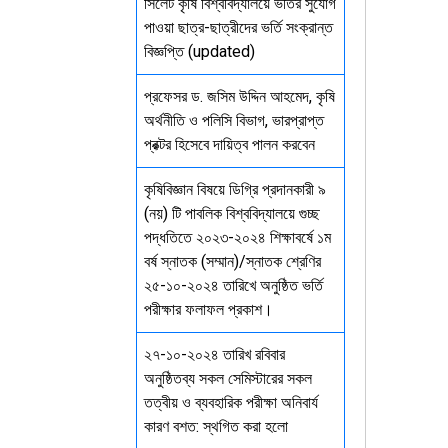
সিলেট কৃষি বিশ্ববিদ্যালয়ে ভর্তির সুযোগ
পাওয়া ছাত্র-ছাত্রীদের ভর্তি সংক্রান্ত
বিজ্ঞপ্তি (updated)
প্রফেসর ড. জসিম উদ্দিন আহমেদ, কৃষি
অর্থনীতি ও পলিসি বিভাগ, ভারপ্রাপ্ত
প্রক্টর হিসেবে দায়িত্ব পালন করবেন
কৃষিবিজ্ঞান বিষয়ে ডিগ্রি প্রদানকারী ৯
(নয়) টি পাবলিক বিশ্ববিদ্যালয়ে গুচ্ছ
পদ্ধতিতে ২০২৩-২০২৪ শিক্ষাবর্ষে ১ম
বর্ষ স্নাতক (সম্মান)/স্নাতক শ্রেণির
২৫-১০-২০২৪ তারিখে অনুষ্ঠিত ভর্তি
পরীক্ষার ফলাফল প্রকাশ।
২৭-১০-২০২৪ তারিখ রবিবার
অনুষ্ঠিতব্য সকল সেমিস্টারের সকল
তত্বীয় ও ব্যবহারিক পরীক্ষা অনিবার্য
কারণ বশত: স্থগিত করা হলো