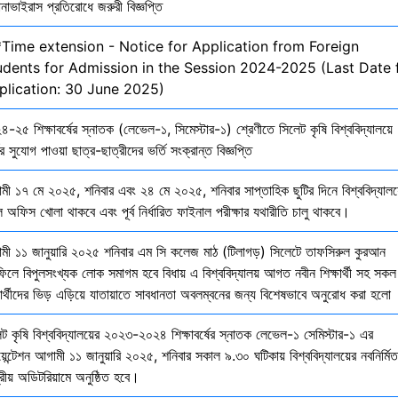
নাভাইরাস প্রতিরোধে জরুরী বিজ্ঞপ্তি
*Time extension - Notice for Application from Foreign
udents for Admission in the Session 2024-2025 (Last Date 
plication: 30 June 2025)
-২৫ শিক্ষাবর্ষের স্নাতক (লেভেল-১, সিমেস্টার-১) শ্রেণীতে সিলেট কৃষি বিশ্ববিদ্যালয়ে
ির সুযোগ পাওয়া ছাত্র-ছাত্রীদের ভর্তি সংক্রান্ত বিজ্ঞপ্তি
মী ১৭ মে ২০২৫, শনিবার এবং ২৪ মে ২০২৫, শনিবার সাপ্তাহিক ছুটির দিনে বিশ্ববিদ্যালয
 অফিস খোলা থাকবে এবং পূর্ব নির্ধারিত ফাইনাল পরীক্ষার যথারীতি চালু থাকবে।
মী ১১ জানুয়ারি ২০২৫ শনিবার এম সি কলেজ মাঠ (টিলাগড়) সিলেটে তাফসিরুল কুরআন
ফিলে বিপুলসংখ্যক লোক সমাগম হবে বিধায় এ বিশ্ববিদ্যালয় আগত নবীন শিক্ষার্থী সহ সকল
ষার্থীদের ভিড় এড়িয়ে যাতায়াতে সাবধানতা অবলম্বনের জন্য বিশেষভাবে অনুরোধ করা হলো
েট কৃষি বিশ্ববিদ্যালয়ের ২০২৩-২০২৪ শিক্ষাবর্ষের স্নাতক লেভেল-১ সেমিস্টার-১ এর
য়েন্টেশন আগামী ১১ জানুয়ারি ২০২৫, শনিবার সকাল ৯.৩০ ঘটিকায় বিশ্ববিদ্যালয়ের নবনির্মিত
দ্রীয় অডিটরিয়ামে অনুষ্ঠিত হবে।