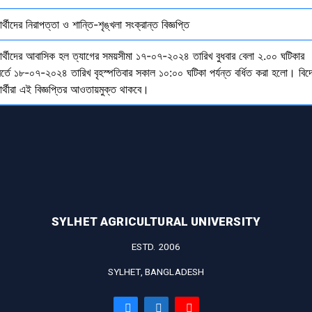
ষার্থীদের নিরাপত্তা ও শান্তি-শৃঙ্খলা সংক্রান্ত বিজ্ঞপ্তি
্ষার্থীদের আবাসিক হল ত্যাগের সময়সীমা ১৭-০৭-২০২৪ তারিখ বুধবার বেলা ২.০০ ঘটিকার
বর্তে ১৮-০৭-২০২৪ তারিখ বৃহস্পতিবার সকাল ১০:০০ ঘটিকা পর্যন্ত বর্ধিত করা হলো। বিদ
ষার্থীরা এই বিজ্ঞপ্তির আওতায়মুক্ত থাকবে।
SYLHET AGRICULTURAL UNIVERSITY
ESTD. 2006
SYLHET, BANGLADESH