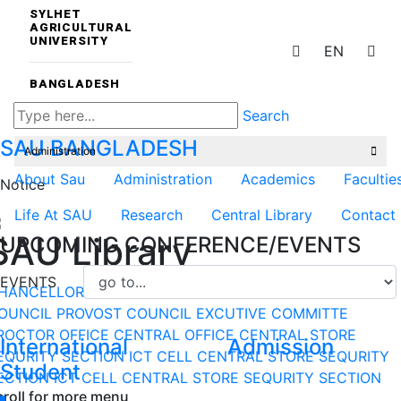
SYLHET
AGRICULTURAL
UNIVERSITY
EN
BANGLADESH
Search
SAU
BANGLADESH
Administration
About Sau
Administration
Academics
Facultie
Notice
Life At SAU
Research
Central Library
Contact
SAU Library
UPCOMING CONFERENCE/EVENTS
EVENTS
HANCELLOR
VICE-CHANCELLOR
DEPARTMENT
DEAN
OUNCIL
PROVOST COUNCIL
EXCUTIVE COMMITTE
ROCTOR OFFICE
CENTRAL OFFICE
CENTRAL STORE
International
Admission
EQURITY SECTION
ICT CELL
CENTRAL STORE
SEQURITY
Student
ECTION
ICT CELL
CENTRAL STORE
SEQURITY SECTION
croll for more menu