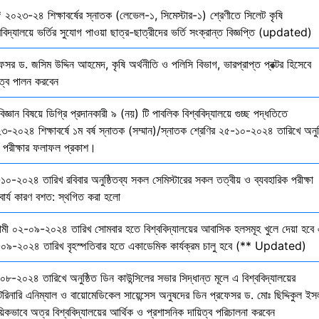
 ২০২৩-২৪ শিক্ষাবর্ষের স্নাতক (লেভেল-১, সিমেস্টার-১) শ্রেণীতে সিলেট কৃষি
ববিদ্যালয়ে ভর্তির সুযোগ পাওয়া ছাত্র-ছাত্রীদের ভর্তি সংক্রান্ত বিজ্ঞপ্তি (updated)
েসর ড. জসিম উদ্দিন আহমেদ, কৃষি অর্থনীতি ও পলিসি বিভাগ, ভারপ্রাপ্ত প্রক্টর হিসেবে
িত্ব পালন করবেন
বিজ্ঞান বিষয়ে ডিগ্রি প্রদানকারী ৯ (নয়) টি পাবলিক বিশ্ববিদ্যালয়ে গুচ্ছ পদ্ধতিতে
৩-২০২৪ শিক্ষাবর্ষে ১ম বর্ষ স্নাতক (সম্মান)/স্নাতক শ্রেণির ২৫-১০-২০২৪ তারিখে অনুষ
তি পরীক্ষার ফলাফল প্রকাশ।
১০-২০২৪ তারিখ রবিবার অনুষ্ঠিতব্য সকল সেমিস্টারের সকল তত্বীয় ও ব্যবহারিক পরীক্ষা
বার্য কারণ বশত: স্থগিত করা হলো
মী ০২-০৯-২০২৪ তারিখ সোমবার হতে বিশ্ববিদ্যালয়ের আবাসিক হলসমূহ খুলে দেয়া হবে 
০৯-২০২৪ তারিখ বৃহস্পতিবার হতে একাডেমিক কার্যক্রম চালু হবে (** Updated)
০৮-২০২৪ তারিখে অনুষ্ঠিত ডিন কাউন্সিলের সভার সিদ্ধান্ত মূলে এ বিশ্ববিদ্যালয়ের
েরিনারি এনিম্যাল ও বায়োমেডিকেল সায়েন্সেস অনুষদের ডিন প্রফেসর ড. মোঃ ছিদ্দিকুল ইস
য়িকভাবে অত্র বিশ্ববিদ্যালয়ের আর্থিক ও প্রশাসনিক দায়িত্ব পরিচালনা করবেন