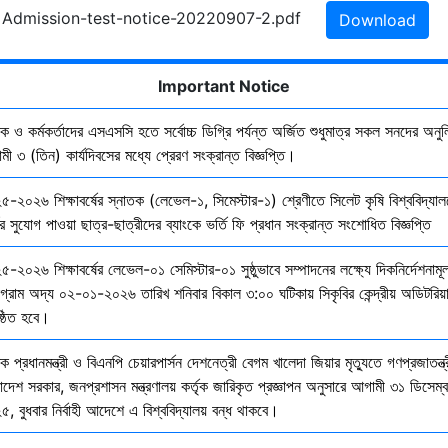
. Admission-test-notice-20220907-2.pdf
Download
Important Notice
ষক ও কর্মকর্তাদের এসএসসি হতে সর্বোচ্চ ডিগ্রি পর্যন্ত অর্জিত শুধুমাত্র সকল সনদের অনুল
ী ৩ (তিন) কার্যদিবসের মধ্যে প্রেরণ সংক্রান্ত বিজ্ঞপ্তি।
৫-২০২৬ শিক্ষাবর্ষের স্নাতক (লেভেল-১, সিমেস্টার-১) শ্রেণীতে সিলেট কৃষি বিশ্ববিদ্যাল
ির সুযোগ পাওয়া ছাত্র-ছাত্রীদের ব্যাংকে ভর্তি ফি প্রধান সংক্রান্ত সংশোধিত বিজ্ঞপ্তি
-২০২৬ শিক্ষাবর্ষের লেভেল-০১ সেমিস্টার-০১ সুষ্ঠুভাবে সম্পাদনের লক্ষ্যে দিকনির্দেশনাম
োগ্রাম অদ্য ০২-০১-২০২৬ তারিখ শনিবার বিকাল ৩:০০ ঘটিকায় সিকৃবির কেন্দ্রীয় অডিটরিয়
ষ্ঠিত হবে।
ক প্রধানমন্ত্রী ও বিএনপি চেয়ারপার্সন দেশনেত্রী বেগম খালেদা জিয়ার মৃত্যুতে গণপ্রজাতন্ত্
াদেশ সরকার, জনপ্রশাসন মন্ত্রণালয় কর্তৃক জারিকৃত প্রজ্ঞাপন অনুসারে আগামী ৩১ ডিসেম্
, বুধবার নির্বাহী আদেশে এ বিশ্ববিদ্যালয় বন্ধ থাকবে।