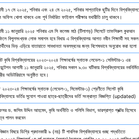
মী ১৭ মে ২০২৫, শনিবার এবং ২৪ মে ২০২৫, শনিবার সাপ্তাহিক ছুটির দিনে বিশ্ববিদ্যালয
 অফিস খোলা থাকবে এবং পূর্ব নির্ধারিত ফাইনাল পরীক্ষার যথারীতি চালু থাকবে।
মী ১১ জানুয়ারি ২০২৫ শনিবার এম সি কলেজ মাঠ (টিলাগড়) সিলেটে তাফসিরুল কুরআন
ফিলে বিপুলসংখ্যক লোক সমাগম হবে বিধায় এ বিশ্ববিদ্যালয় আগত নবীন শিক্ষার্থী সহ সকল
ষার্থীদের ভিড় এড়িয়ে যাতায়াতে সাবধানতা অবলম্বনের জন্য বিশেষভাবে অনুরোধ করা হলো
েট কৃষি বিশ্ববিদ্যালয়ের ২০২৩-২০২৪ শিক্ষাবর্ষের স্নাতক লেভেল-১ সেমিস্টার-১ এর
য়েন্টেশন আগামী ১১ জানুয়ারি ২০২৫, শনিবার সকাল ৯.৩০ ঘটিকায় বিশ্ববিদ্যালয়ের নবনির্মিত
দ্রীয় অডিটরিয়ামে অনুষ্ঠিত হবে।
 ২০২৩-২৪ শিক্ষাবর্ষের স্নাতক (লেভেল-১, সিমেস্টার-১) শ্রেণীতে সিলেট কৃষি
ববিদ্যালয়ে ভর্তির সুযোগ পাওয়া ছাত্র-ছাত্রীদের ভর্তি সংক্রান্ত বিজ্ঞপ্তি (updated)
েসর ড. জসিম উদ্দিন আহমেদ, কৃষি অর্থনীতি ও পলিসি বিভাগ, ভারপ্রাপ্ত প্রক্টর হিসেবে
িত্ব পালন করবেন
বিজ্ঞান বিষয়ে ডিগ্রি প্রদানকারী ৯ (নয়) টি পাবলিক বিশ্ববিদ্যালয়ে গুচ্ছ পদ্ধতিতে
৩-২০২৪ শিক্ষাবর্ষে ১ম বর্ষ স্নাতক (সম্মান)/স্নাতক শ্রেণির ২৫-১০-২০২৪ তারিখে অনুষ