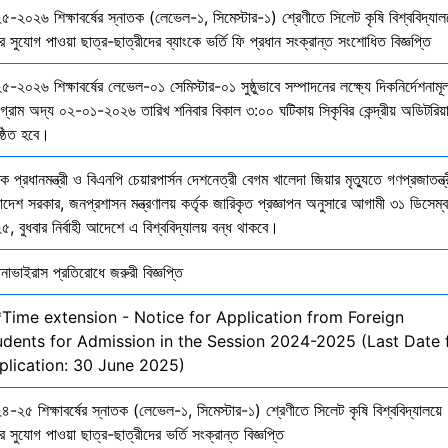
৫-২০২৬ শিক্ষাবর্ষের স্নাতক (লেভেল-১, সিমেস্টার-১) শ্রেণীতে সিলেট কৃষি বিশ্ববিদ্যাল
ির সুযোগ পাওয়া ছাত্র-ছাত্রীদের ব্যাংকে ভর্তি ফি প্রধান সংক্রান্ত সংশোধিত বিজ্ঞপ্তি
-২০২৬ শিক্ষাবর্ষের লেভেল-০১ সেমিস্টার-০১ সুষ্ঠুভাবে সম্পাদনের লক্ষ্যে দিকনির্দেশনাম
োগ্রাম অদ্য ০২-০১-২০২৬ তারিখ শনিবার বিকাল ৩:০০ ঘটিকায় সিকৃবির কেন্দ্রীয় অডিটরিয়
ষ্ঠিত হবে।
ক প্রধানমন্ত্রী ও বিএনপি চেয়ারপার্সন দেশনেত্রী বেগম খালেদা জিয়ার মৃত্যুতে গণপ্রজাতন্ত্
াদেশ সরকার, জনপ্রশাসন মন্ত্রণালয় কর্তৃক জারিকৃত প্রজ্ঞাপন অনুসারে আগামী ৩১ ডিসেম্
, বুধবার নির্বাহী আদেশে এ বিশ্ববিদ্যালয় বন্ধ থাকবে।
নাভাইরাস প্রতিরোধে জরুরী বিজ্ঞপ্তি
*Time extension - Notice for Application from Foreign
udents for Admission in the Session 2024-2025 (Last Date 
plication: 30 June 2025)
-২৫ শিক্ষাবর্ষের স্নাতক (লেভেল-১, সিমেস্টার-১) শ্রেণীতে সিলেট কৃষি বিশ্ববিদ্যালয়ে
ির সুযোগ পাওয়া ছাত্র-ছাত্রীদের ভর্তি সংক্রান্ত বিজ্ঞপ্তি