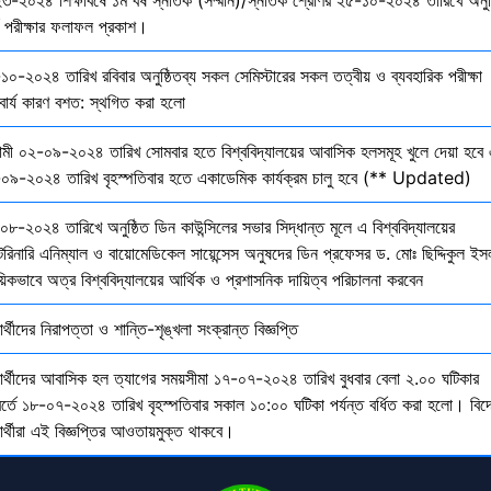
তি পরীক্ষার ফলাফল প্রকাশ।
১০-২০২৪ তারিখ রবিবার অনুষ্ঠিতব্য সকল সেমিস্টারের সকল তত্বীয় ও ব্যবহারিক পরীক্ষা
বার্য কারণ বশত: স্থগিত করা হলো
মী ০২-০৯-২০২৪ তারিখ সোমবার হতে বিশ্ববিদ্যালয়ের আবাসিক হলসমূহ খুলে দেয়া হবে 
০৯-২০২৪ তারিখ বৃহস্পতিবার হতে একাডেমিক কার্যক্রম চালু হবে (** Updated)
০৮-২০২৪ তারিখে অনুষ্ঠিত ডিন কাউন্সিলের সভার সিদ্ধান্ত মূলে এ বিশ্ববিদ্যালয়ের
েরিনারি এনিম্যাল ও বায়োমেডিকেল সায়েন্সেস অনুষদের ডিন প্রফেসর ড. মোঃ ছিদ্দিকুল ইস
য়িকভাবে অত্র বিশ্ববিদ্যালয়ের আর্থিক ও প্রশাসনিক দায়িত্ব পরিচালনা করবেন
ষার্থীদের নিরাপত্তা ও শান্তি-শৃঙ্খলা সংক্রান্ত বিজ্ঞপ্তি
্ষার্থীদের আবাসিক হল ত্যাগের সময়সীমা ১৭-০৭-২০২৪ তারিখ বুধবার বেলা ২.০০ ঘটিকার
বর্তে ১৮-০৭-২০২৪ তারিখ বৃহস্পতিবার সকাল ১০:০০ ঘটিকা পর্যন্ত বর্ধিত করা হলো। বিদ
ষার্থীরা এই বিজ্ঞপ্তির আওতায়মুক্ত থাকবে।