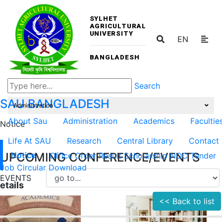
SYLHET
AGRICULTURAL
UNIVERSITY
EN
BANGLADESH
Search
SAU
BANGLADESH
Administration
About Sau
Administration
Academics
Facultie
Notice
Life At SAU
Research
Central Library
Contact
UPCOMING CONFERENCE/EVENTS
Notice
Office Order
Result
Scholarship
NOC
Tender
Job Circular
Download
EVENTS
etails
<< Back to list