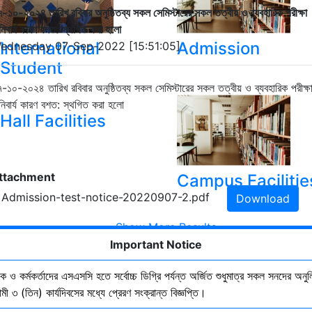
-১০-২০২৪ তারিখ রবিবার অনুষ্ঠিতব্য সকল সেমিস্টারের সকল তত্বীয় ও ব্যবহারিক পরীক্ষা
িবার্য কারণ বশত: স্থগিত করা হলো
International
Admission
ednesday 07-Sep-2022 [15:51:05]
Student
-১০-২০২৪ তারিখ রবিবার অনুষ্ঠিতব্য সকল সেমিস্টারের সকল তত্বীয় ও ব্যবহারিক পরীক্ষ
িবার্য কারণ বশত: স্থগিত করা হলো
Hall Facilities
ttachment
Campus Facilitie
. Admission-test-notice-20220907-2.pdf
Download
Show More Results
Important Notice
ষক ও কর্মকর্তাদের এসএসসি হতে সর্বোচ্চ ডিগ্রি পর্যন্ত অর্জিত শুধুমাত্র সকল সনদের অনুল
ী ৩ (তিন) কার্যদিবসের মধ্যে প্রেরণ সংক্রান্ত বিজ্ঞপ্তি।