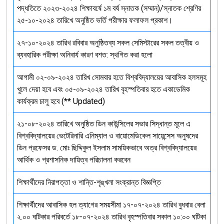
পদ্ধতিতে ২০২৩-২০২৪ শিক্ষাবর্ষে ১ম বর্ষ স্নাতক (সম্মান)/স্নাতক শ্রেণির
২৫-১০-২০২৪ তারিখে অনুষ্ঠিত ভর্তি পরীক্ষার ফলাফল প্রকাশ।
২৭-১০-২০২৪ তারিখ রবিবার অনুষ্ঠিতব্য সকল সেমিস্টারের সকল তত্বীয় ও
ব্যবহারিক পরীক্ষা অনিবার্য কারণ বশত: স্থগিত করা হলো
আগামী ০২-০৯-২০২৪ তারিখ সোমবার হতে বিশ্ববিদ্যালয়ের আবাসিক হলসমূহ
খুলে দেয়া হবে এবং ০৫-০৯-২০২৪ তারিখ বৃহস্পতিবার হতে একাডেমিক
কার্যক্রম চালু হবে (** Updated)
২১-০৮-২০২৪ তারিখে অনুষ্ঠিত ডিন কাউন্সিলের সভার সিদ্ধান্ত মূলে এ
বিশ্ববিদ্যালয়ের ভেটেরিনারি এনিম্যাল ও বায়োমেডিকেল সায়েন্সেস অনুষদের
ডিন প্রফেসর ড. মোঃ ছিদ্দিকুল ইসলাম সাময়িকভাবে অত্র বিশ্ববিদ্যালয়ের
আর্থিক ও প্রশাসনিক দায়িত্ব পরিচালনা করবেন
শিক্ষার্থীদের নিরাপত্তা ও শান্তি-শৃঙ্খলা সংক্রান্ত বিজ্ঞপ্তি
শিক্ষার্থীদের আবাসিক হল ত্যাগের সময়সীমা ১৭-০৭-২০২৪ তারিখ বুধবার বেলা
২.০০ ঘটিকার পরিবর্তে ১৮-০৭-২০২৪ তারিখ বৃহস্পতিবার সকাল ১০:০০ ঘটিকা