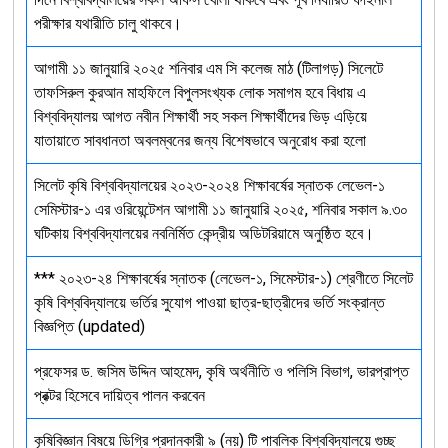
পরীক্ষার যথারীতি চালু থাকবে।
আগামী ১১ জানুয়ারি ২০২৫ শনিবার এম সি কলেজ মাঠ (টিলাগড়) সিলেটে
তাফসিরুল কুরআন মাহফিলে বিপুলসংখ্যক লোক সমাগম হবে বিধায় এ
বিশ্ববিদ্যালয় আগত নবীন শিক্ষার্থী সহ সকল শিক্ষার্থীদের ভিড় এড়িয়ে
যাতায়াতে সাবধানতা অবলম্বনের জন্য বিশেষভাবে অনুরোধ করা হলো
সিলেট কৃষি বিশ্ববিদ্যালয়ের ২০২৩-২০২৪ শিক্ষাবর্ষের স্নাতক লেভেল-১
সেমিস্টার-১ এর ওরিয়েন্টেশন আগামী ১১ জানুয়ারি ২০২৫, শনিবার সকাল ৯.৩০
ঘটিকায় বিশ্ববিদ্যালয়ের নবনির্মিত কেন্দ্রীয় অডিটরিয়ামে অনুষ্ঠিত হবে।
*** ২০২৩-২৪ শিক্ষাবর্ষের স্নাতক (লেভেল-১, সিমেস্টার-১) শ্রেণীতে সিলেট
কৃষি বিশ্ববিদ্যালয়ে ভর্তির সুযোগ পাওয়া ছাত্র-ছাত্রীদের ভর্তি সংক্রান্ত
বিজ্ঞপ্তি (updated)
প্রফেসর ড. জসিম উদ্দিন আহমেদ, কৃষি অর্থনীতি ও পলিসি বিভাগ, ভারপ্রাপ্ত
প্রক্টর হিসেবে দায়িত্ব পালন করবেন
কৃষিবিজ্ঞান বিষয়ে ডিগ্রি প্রদানকারী ৯ (নয়) টি পাবলিক বিশ্ববিদ্যালয়ে গুচ্ছ