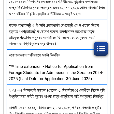
২০২৫-২০২৬ শিক্ষাবর্ষের লেভেল-০১ সেমিস্টার-০১ সুষ্ঠুভাবে সম্পাদনের
লক্ষ্যে দিকনির্দেশনামূলক প্রোগ্রাম অদ্য ০২-০১-২০২৬ তারিখ শনিবার বিকাল
৩:০০ ঘটিকায় সিকৃবির কেন্দ্রীয় অডিটরিয়াম এ অনুষ্ঠিত হবে।
সাবেক প্রধানমন্ত্রী ও বিএনপি চেয়ারপার্সন দেশনেত্রী বেগম খালেদা জিয়ার
মৃত্যুতে গণপ্রজাতন্ত্রী বাংলাদেশ সরকার, জনপ্রশাসন মন্ত্রণালয় কর্তৃক
জারিকৃত প্রজ্ঞাপন অনুসারে আগামী ৩১ ডিসেম্বর ২০২৫, বুধবার নির্বাহী
আদেশে এ বিশ্ববিদ্যালয় বন্ধ থাকবে।
করোনাভাইরাস প্রতিরোধে জরুরী বিজ্ঞপ্তি
***Time extension - Notice for Application from
Foreign Students for Admission in the Session 2024-
2025 (Last Date for Application: 30 June 2025)
২০২৪-২৫ শিক্ষাবর্ষের স্নাতক (লেভেল-১, সিমেস্টার-১) শ্রেণীতে সিলেট কৃষি
বিশ্ববিদ্যালয়ে ভর্তির সুযোগ পাওয়া ছাত্র-ছাত্রীদের ভর্তি সংক্রান্ত বিজ্ঞপ্তি
আগামী ১৭ মে ২০২৫, শনিবার এবং ২৪ মে ২০২৫, শনিবার সাপ্তাহিক ছুটির
দিনে বিশ্ববিদ্যালয়ের সকল অফিস খোলা থাকবে এবং পূর্ব নির্ধারিত ফাইনাল