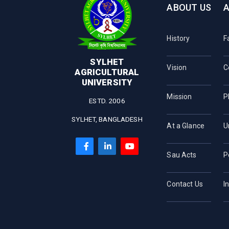
ABOUT US
History
F
SYLHET
Vision
C
AGRICULTURAL
UNIVERSITY
Mission
P
ESTD. 2006
SYLHET, BANGLADESH
At a Glance
U
Sau Acts
P
Contact Us
I