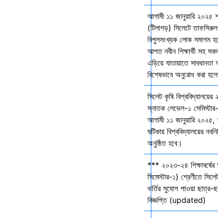
আগামী ১১ জানুয়ারি ২০২৫ 
(টিলাগড়) সিলেটে তাফসিরু
বিপুলসংখ্যক লোক সমাগম হবে 
আগত নবীন শিক্ষার্থী সহ সকল 
এড়িয়ে যাতায়াতে সাবধানতা
বিশেষভাবে অনুরোধ করা হল
সিলেট কৃষি বিশ্ববিদ্যালয়ের
স্নাতক লেভেল-১ সেমিস্টার-
আগামী ১১ জানুয়ারি ২০২৫,
ঘটিকায় বিশ্ববিদ্যালয়ের নবনির
অনুষ্ঠিত হবে।
*** ২০২৩-২৪ শিক্ষাবর্ষের
সিমেস্টার-১) শ্রেণীতে সিলেট
ভর্তির সুযোগ পাওয়া ছাত্র-ছা
বিজ্ঞপ্তি (updated)