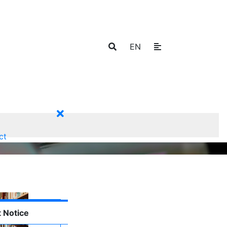
EN
ct
 Notice