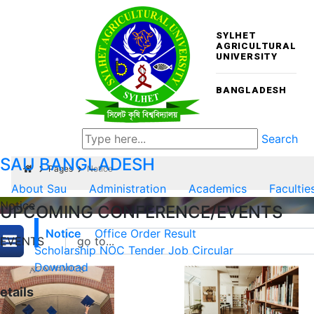
SYLHET
AGRICULTURAL
UNIVERSITY
BANGLADESH
Search
SAU
BANGLADESH
Pages
Notice
About Sau
Administration
Academics
Facultie
Notice
UPCOMING CONFERENCE/EVENTS
Notice
Office Order
Result
EVENTS
Scholarship
NOC
Tender
Job Circular
Download
etails