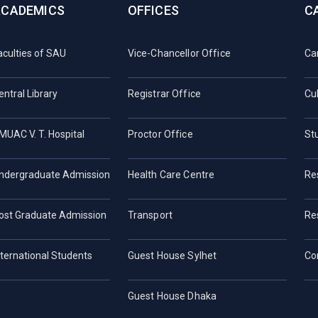
ACADEMICS
OFFICES
C
aculties of SAU
Vice-Chancellor Office
Ca
entral Library
Registrar Office
Cul
MUAC V. T. Hospital
Proctor Office
St
ndergraduate Admission
Health Care Centre
Re
ost Graduate Admission
Transport
Re
nternational Students
Guest House Sylhet
Co
Guest House Dhaka