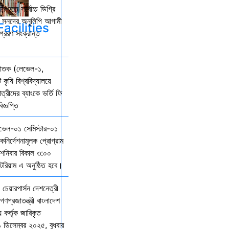
ি হতে সর্বোচ্চ ডিগ্রি
কল সনদের অনুলিপি আগামী
acilities
্রেরণ সংক্রান্ত
্নাতক (লেভেল-১,
 কৃষি বিশ্ববিদ্যালয়ে
ত্রীদের ব্যাংকে ভর্তি ফি
জ্ঞপ্তি
েভেল-০১ সেমিস্টার-০১
দিকনির্দেশনামূলক প্রোগ্রাম
নিবার বিকাল ৩:০০
িটরিয়াম এ অনুষ্ঠিত হবে।
 চেয়ারপার্সন দেশনেত্রী
গণপ্রজাতন্ত্রী বাংলাদেশ
় কর্তৃক জারিকৃত
১ ডিসেম্বর ২০২৫, বুধবার