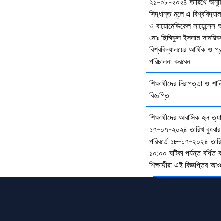
২১-০৮-২০২৪ তারিখে অনুষ্ঠ
সিদ্ধান্ত মূলে এ বিশ্ববিদ্য
ও বায়োমেডিকেল সায়েন্সেস 
মোঃ ছিদ্দিকুল ইসলাম সাময়ি
বিশ্ববিদ্যালয়ের আর্থিক ও প্
পরিচালনা করবেন
শিক্ষার্থীদের নিরাপত্তা ও শান
বিজ্ঞপ্তি
শিক্ষার্থীদের আবাসিক হল ত্
১৭-০৭-২০২৪ তারিখ বুধবার
পরিবর্তে ১৮-০৭-২০২৪ তারি
১০:০০ ঘটিকা পর্যন্ত বর্ধিত
শিক্ষার্থীরা এই বিজ্ঞপ্তির 