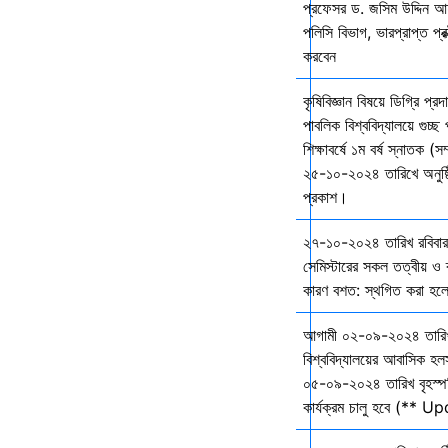
প্রফেসর ড. জসিম উদ্দিন আহ
পলিসি বিভাগ, ভারপ্রাপ্ত প্রক
করবেন
কৃষিবিজ্ঞান বিষয়ে ডিগ্রি প্র
পাবলিক বিশ্ববিদ্যালয়ে গুচ
শিক্ষাবর্ষে ১ম বর্ষ স্নাতক (স
২৫-১০-২০২৪ তারিখে অনুষ্ঠি
প্রকাশ।
২৭-১০-২০২৪ তারিখ রবিবার 
সেমিস্টারের সকল তত্বীয় ও ব্
কারণ বশত: স্থগিত করা হল
আগামী ০২-০৯-২০২৪ তারি
বিশ্ববিদ্যালয়ের আবাসিক হল
০৫-০৯-২০২৪ তারিখ বৃহস্প
কার্যক্রম চালু হবে (** 