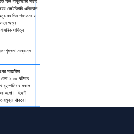
িত ডিন কাউন্সিলের সভার
ালয়ের ভেটেরিনারি এনিম্যাল
অনুষদের ডিন প্রফেসর ড.
কভাবে অত্র
রশাসনিক দায়িত্ব
্তি-শৃঙ্খলা সংক্রান্ত
যাগের সময়সীমা
 বেলা ২.০০ ঘটিকার
খ বৃহস্পতিবার সকাল
 করা হলো। বিদেশী
আওতায়মুক্ত থাকবে।