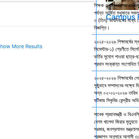
শিক্ষক ও কর্মকর্তাদের এসএসস
পর্যন্ত অর্জিত শুধুমাত্র স
Campus F
৩ (তিন) কার্যদিবসের মধ্যে প
বিজ্ঞপ্তি।
২০২৫-২০২৬ শিক্ষাবর্ষের স
how More Results
সিমেস্টার-১) শ্রেণীতে সিলেট
ভর্তির সুযোগ পাওয়া ছাত্র-ছা
প্রধান সংক্রান্ত সংশোধিত বি
২০২৫-২০২৬ শিক্ষাবর্ষের ল
সুষ্ঠুভাবে সম্পাদনের লক্ষ্যে 
অদ্য ০২-০১-২০২৬ তারিখ শ
ঘটিকায় সিকৃবির কেন্দ্রীয় অড
সাবেক প্রধানমন্ত্রী ও বিএনপি
বেগম খালেদা জিয়ার মৃত্যুতে 
সরকার, জনপ্রশাসন মন্ত্রণালয
প্রজ্ঞাপন অনুসারে আগামী ৩