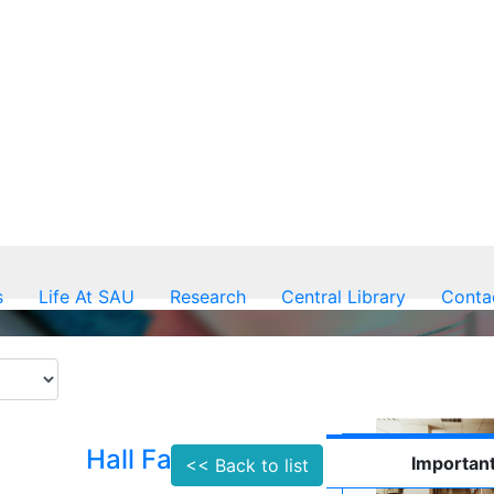
s
Life At SAU
Research
Central Library
Conta
Hall Facilities
Important
<< Back to list