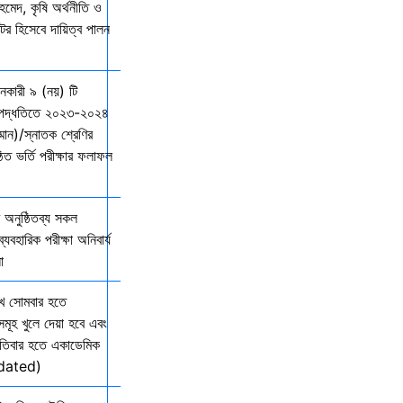
মেদ, কৃষি অর্থনীতি ও
্টর হিসেবে দায়িত্ব পালন
দানকারী ৯ (নয়) টি
্ছ পদ্ধতিতে ২০২৩-২০২৪
ম্মান)/স্নাতক শ্রেণির
ত ভর্তি পরীক্ষার ফলাফল
অনুষ্ঠিতব্য সকল
যবহারিক পরীক্ষা অনিবার্য
ো
খ সোমবার হতে
সমূহ খুলে দেয়া হবে এবং
তিবার হতে একাডেমিক
Updated)