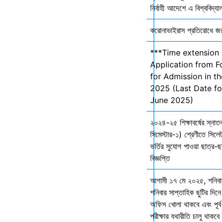
নির্বাহী আদেশে এ বিশ্ববিদ্য
করোনাভাইরাস প্রতিরোধে জরুর
***Time extension 
Application from F
for Admission in t
2025 (Last Date fo
June 2025)
২০২৪-২৫ শিক্ষাবর্ষের স্না
সিমেস্টার-১) শ্রেণীতে সিলেট
ভর্তির সুযোগ পাওয়া ছাত্র-ছা
বিজ্ঞপ্তি
আগামী ১৭ মে ২০২৫, শনিব
শনিবার সাপ্তাহিক ছুটির দিনে
অফিস খোলা থাকবে এবং পূর্ব 
পরীক্ষার যথারীতি চালু থাকব