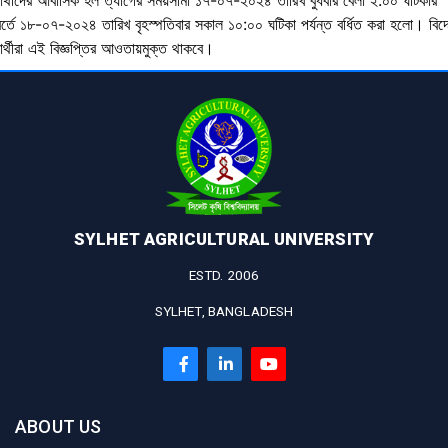
্ষার্থীদের আবাসিক হল ত্যাগের সময়সীমা ১৭-০৭-২০২৪ তারিখ বুধবার বেলা ২.০০ ঘটিকার
বর্তে ১৮-০৭-২০২৪ তারিখ বৃহস্পতিবার সকাল ১০:০০ ঘটিকা পর্যন্ত বর্ধিত করা হলো। বিদ
ষার্থীরা এই বিজ্ঞপ্তির আওতায়মুক্ত থাকবে।
SYLHET AGRICULTURAL UNIVERSITY
ESTD. 2006
SYLHET, BANGLADESH
ABOUT US