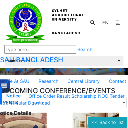
SYLHET
AGRICULTURAL
UNIVERSITY
EN
BANGLADESH
Search
SAU
BANGLADESH
Administration
About Sau
Administration
Academics
Facultie
Notice
Life At SAU
Research
Central Library
Contact
UPCOMING CONFERENCE/EVENTS
Notice
Office Order
Result
Scholarship
NOC
Tender
EVENTS
Job Circular
Download
otice Details
<< Back to list