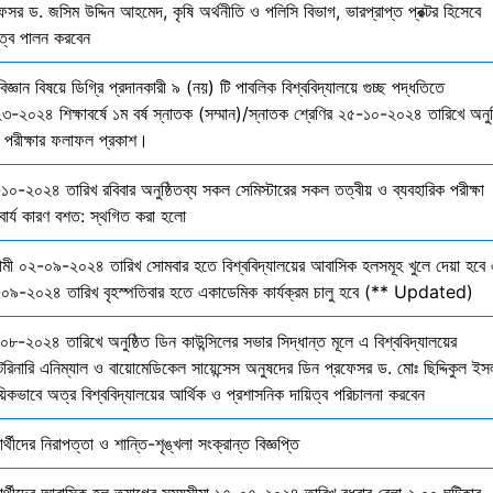
েসর ড. জসিম উদ্দিন আহমেদ, কৃষি অর্থনীতি ও পলিসি বিভাগ, ভারপ্রাপ্ত প্রক্টর হিসেবে
িত্ব পালন করবেন
বিজ্ঞান বিষয়ে ডিগ্রি প্রদানকারী ৯ (নয়) টি পাবলিক বিশ্ববিদ্যালয়ে গুচ্ছ পদ্ধতিতে
৩-২০২৪ শিক্ষাবর্ষে ১ম বর্ষ স্নাতক (সম্মান)/স্নাতক শ্রেণির ২৫-১০-২০২৪ তারিখে অনুষ
তি পরীক্ষার ফলাফল প্রকাশ।
১০-২০২৪ তারিখ রবিবার অনুষ্ঠিতব্য সকল সেমিস্টারের সকল তত্বীয় ও ব্যবহারিক পরীক্ষা
বার্য কারণ বশত: স্থগিত করা হলো
মী ০২-০৯-২০২৪ তারিখ সোমবার হতে বিশ্ববিদ্যালয়ের আবাসিক হলসমূহ খুলে দেয়া হবে 
০৯-২০২৪ তারিখ বৃহস্পতিবার হতে একাডেমিক কার্যক্রম চালু হবে (** Updated)
০৮-২০২৪ তারিখে অনুষ্ঠিত ডিন কাউন্সিলের সভার সিদ্ধান্ত মূলে এ বিশ্ববিদ্যালয়ের
েরিনারি এনিম্যাল ও বায়োমেডিকেল সায়েন্সেস অনুষদের ডিন প্রফেসর ড. মোঃ ছিদ্দিকুল ইস
য়িকভাবে অত্র বিশ্ববিদ্যালয়ের আর্থিক ও প্রশাসনিক দায়িত্ব পরিচালনা করবেন
ষার্থীদের নিরাপত্তা ও শান্তি-শৃঙ্খলা সংক্রান্ত বিজ্ঞপ্তি