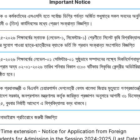
Important Notice
ষক ও কর্মকর্তাদের এসএসসি হতে সর্বোচ্চ ডিগ্রি পর্যন্ত অর্জিত শুধুমাত্র সকল সনদের অনুল
ী ৩ (তিন) কার্যদিবসের মধ্যে প্রেরণ সংক্রান্ত বিজ্ঞপ্তি।
৫-২০২৬ শিক্ষাবর্ষের স্নাতক (লেভেল-১, সিমেস্টার-১) শ্রেণীতে সিলেট কৃষি বিশ্ববিদ্যাল
ির সুযোগ পাওয়া ছাত্র-ছাত্রীদের ব্যাংকে ভর্তি ফি প্রধান সংক্রান্ত সংশোধিত বিজ্ঞপ্তি
-২০২৬ শিক্ষাবর্ষের লেভেল-০১ সেমিস্টার-০১ সুষ্ঠুভাবে সম্পাদনের লক্ষ্যে দিকনির্দেশনাম
োগ্রাম অদ্য ০২-০১-২০২৬ তারিখ শনিবার বিকাল ৩:০০ ঘটিকায় সিকৃবির কেন্দ্রীয় অডিটরিয়
ষ্ঠিত হবে।
ক প্রধানমন্ত্রী ও বিএনপি চেয়ারপার্সন দেশনেত্রী বেগম খালেদা জিয়ার মৃত্যুতে গণপ্রজাতন্ত্
াদেশ সরকার, জনপ্রশাসন মন্ত্রণালয় কর্তৃক জারিকৃত প্রজ্ঞাপন অনুসারে আগামী ৩১ ডিসেম্
, বুধবার নির্বাহী আদেশে এ বিশ্ববিদ্যালয় বন্ধ থাকবে।
নাভাইরাস প্রতিরোধে জরুরী বিজ্ঞপ্তি
*Time extension - Notice for Application from Foreign
udents for Admission in the Session 2024-2025 (Last Date 