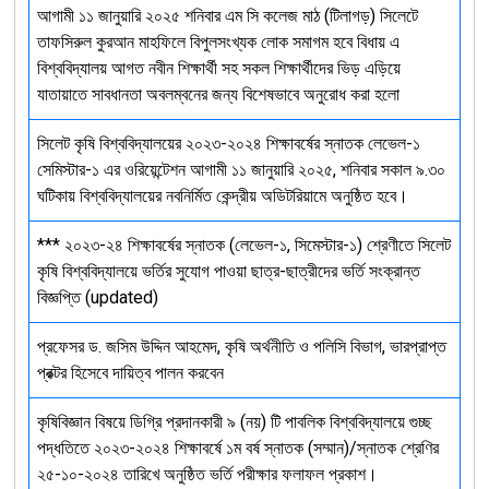
আগামী ১১ জানুয়ারি ২০২৫ শনিবার এম সি কলেজ মাঠ (টিলাগড়) সিলেটে
তাফসিরুল কুরআন মাহফিলে বিপুলসংখ্যক লোক সমাগম হবে বিধায় এ
বিশ্ববিদ্যালয় আগত নবীন শিক্ষার্থী সহ সকল শিক্ষার্থীদের ভিড় এড়িয়ে
যাতায়াতে সাবধানতা অবলম্বনের জন্য বিশেষভাবে অনুরোধ করা হলো
সিলেট কৃষি বিশ্ববিদ্যালয়ের ২০২৩-২০২৪ শিক্ষাবর্ষের স্নাতক লেভেল-১
সেমিস্টার-১ এর ওরিয়েন্টেশন আগামী ১১ জানুয়ারি ২০২৫, শনিবার সকাল ৯.৩০
ঘটিকায় বিশ্ববিদ্যালয়ের নবনির্মিত কেন্দ্রীয় অডিটরিয়ামে অনুষ্ঠিত হবে।
*** ২০২৩-২৪ শিক্ষাবর্ষের স্নাতক (লেভেল-১, সিমেস্টার-১) শ্রেণীতে সিলেট
কৃষি বিশ্ববিদ্যালয়ে ভর্তির সুযোগ পাওয়া ছাত্র-ছাত্রীদের ভর্তি সংক্রান্ত
বিজ্ঞপ্তি (updated)
প্রফেসর ড. জসিম উদ্দিন আহমেদ, কৃষি অর্থনীতি ও পলিসি বিভাগ, ভারপ্রাপ্ত
প্রক্টর হিসেবে দায়িত্ব পালন করবেন
কৃষিবিজ্ঞান বিষয়ে ডিগ্রি প্রদানকারী ৯ (নয়) টি পাবলিক বিশ্ববিদ্যালয়ে গুচ্ছ
পদ্ধতিতে ২০২৩-২০২৪ শিক্ষাবর্ষে ১ম বর্ষ স্নাতক (সম্মান)/স্নাতক শ্রেণির
২৫-১০-২০২৪ তারিখে অনুষ্ঠিত ভর্তি পরীক্ষার ফলাফল প্রকাশ।