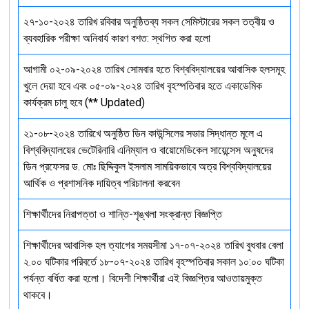
২৭-১০-২০২৪ তারিখ রবিবার অনুষ্ঠিতব্য সকল সেমিস্টারের সকল তত্বীয় ও
ব্যবহারিক পরীক্ষা অনিবার্য কারণ বশত: স্থগিত করা হলো
আগামী ০২-০৯-২০২৪ তারিখ সোমবার হতে বিশ্ববিদ্যালয়ের আবাসিক হলসমূহ
খুলে দেয়া হবে এবং ০৫-০৯-২০২৪ তারিখ বৃহস্পতিবার হতে একাডেমিক
কার্যক্রম চালু হবে (** Updated)
২১-০৮-২০২৪ তারিখে অনুষ্ঠিত ডিন কাউন্সিলের সভার সিদ্ধান্ত মূলে এ
বিশ্ববিদ্যালয়ের ভেটেরিনারি এনিম্যাল ও বায়োমেডিকেল সায়েন্সেস অনুষদের
ডিন প্রফেসর ড. মোঃ ছিদ্দিকুল ইসলাম সাময়িকভাবে অত্র বিশ্ববিদ্যালয়ের
আর্থিক ও প্রশাসনিক দায়িত্ব পরিচালনা করবেন
শিক্ষার্থীদের নিরাপত্তা ও শান্তি-শৃঙ্খলা সংক্রান্ত বিজ্ঞপ্তি
শিক্ষার্থীদের আবাসিক হল ত্যাগের সময়সীমা ১৭-০৭-২০২৪ তারিখ বুধবার বেলা
২.০০ ঘটিকার পরিবর্তে ১৮-০৭-২০২৪ তারিখ বৃহস্পতিবার সকাল ১০:০০ ঘটিকা
পর্যন্ত বর্ধিত করা হলো। বিদেশী শিক্ষার্থীরা এই বিজ্ঞপ্তির আওতায়মুক্ত
থাকবে।