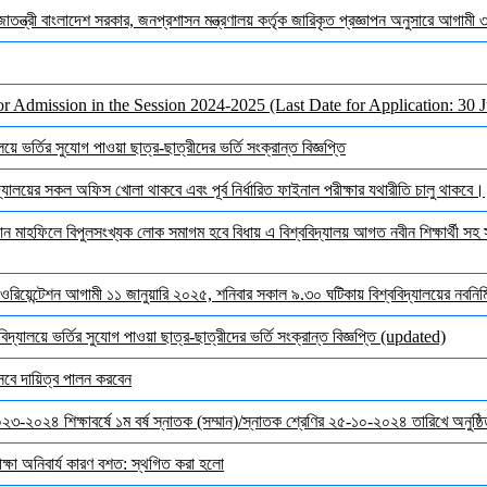
জাতন্ত্রী বাংলাদেশ সরকার, জনপ্রশাসন মন্ত্রণালয় কর্তৃক জারিকৃত প্রজ্ঞাপন অনুসারে আগামী
or Admission in the Session 2024-2025 (Last Date for Application: 30 
ে ভর্তির সুযোগ পাওয়া ছাত্র-ছাত্রীদের ভর্তি সংক্রান্ত বিজ্ঞপ্তি
ালয়ের সকল অফিস খোলা থাকবে এবং পূর্ব নির্ধারিত ফাইনাল পরীক্ষার যথারীতি চালু থাকবে।
মাহফিলে বিপুলসংখ্যক লোক সমাগম হবে বিধায় এ বিশ্ববিদ্যালয় আগত নবীন শিক্ষার্থী সহ সক
ওরিয়েন্টেশন আগামী ১১ জানুয়ারি ২০২৫, শনিবার সকাল ৯.৩০ ঘটিকায় বিশ্ববিদ্যালয়ের নবনির্মি
দ্যালয়ে ভর্তির সুযোগ পাওয়া ছাত্র-ছাত্রীদের ভর্তি সংক্রান্ত বিজ্ঞপ্তি (updated)
েবে দায়িত্ব পালন করবেন
 ২০২৩-২০২৪ শিক্ষাবর্ষে ১ম বর্ষ স্নাতক (সম্মান)/স্নাতক শ্রেণির ২৫-১০-২০২৪ তারিখে অনুষ্
ক্ষা অনিবার্য কারণ বশত: স্থগিত করা হলো