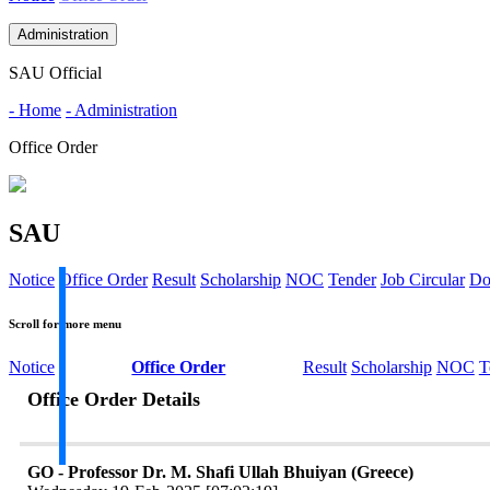
Administration
SAU Official
- Home
- Administration
Office Order
SAU
Notice
Office Order
Result
Scholarship
NOC
Tender
Job Circular
Do
Scroll for more menu
Notice
Office Order
Result
Scholarship
NOC
T
Office Order Details
GO - Professor Dr. M. Shafi Ullah Bhuiyan (Greece)