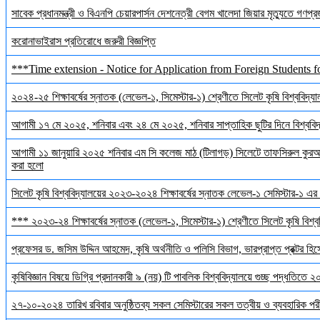
সাবেক প্রধানমন্ত্রী ও বিএনপি চেয়ারপার্সন দেশনেত্রী বেগম খালেদা জিয়ার মৃত্যুতে গণপ্র
করোনাভাইরাস প্রতিরোধে জরুরী বিজ্ঞপ্তি
***Time extension - Notice for Application from Foreign Students f
২০২৪-২৫ শিক্ষাবর্ষের স্নাতক (লেভেল-১, সিমেস্টার-১) শ্রেণীতে সিলেট কৃষি বিশ্ববিদ্যালয়
আগামী ১৭ মে ২০২৫, শনিবার এবং ২৪ মে ২০২৫, শনিবার সাপ্তাহিক ছুটির দিনে বিশ্ববিদ্য
আগামী ১১ জানুয়ারি ২০২৫ শনিবার এম সি কলেজ মাঠ (টিলাগড়) সিলেটে তাফসিরুল কুরআন 
করা হলো
সিলেট কৃষি বিশ্ববিদ্যালয়ের ২০২৩-২০২৪ শিক্ষাবর্ষের স্নাতক লেভেল-১ সেমিস্টার-১ এর 
*** ২০২৩-২৪ শিক্ষাবর্ষের স্নাতক (লেভেল-১, সিমেস্টার-১) শ্রেণীতে সিলেট কৃষি বিশ্ববি
প্রফেসর ড. জসিম উদ্দিন আহমেদ, কৃষি অর্থনীতি ও পলিসি বিভাগ, ভারপ্রাপ্ত প্রক্টর হিস
কৃষিবিজ্ঞান বিষয়ে ডিগ্রি প্রদানকারী ৯ (নয়) টি পাবলিক বিশ্ববিদ্যালয়ে গুচ্ছ পদ্ধতিতে
২৭-১০-২০২৪ তারিখ রবিবার অনুষ্ঠিতব্য সকল সেমিস্টারের সকল তত্বীয় ও ব্যবহারিক পরী