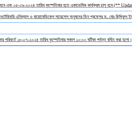
হবে এবং ০৫-০৯-২০২৪ তারিখ বৃহস্পতিবার হতে একাডেমিক কার্যক্রম চালু হবে (** Upda
 ভেটেরিনারি এনিম্যাল ও বায়োমেডিকেল সায়েন্সেস অনুষদের ডিন প্রফেসর ড. মোঃ ছিদ্দিকুল 
র পরিবর্তে ১৮-০৭-২০২৪ তারিখ বৃহস্পতিবার সকাল ১০:০০ ঘটিকা পর্যন্ত বর্ধিত করা হলো। ব