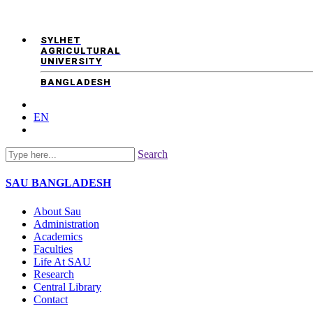
SYLHET
AGRICULTURAL
UNIVERSITY
BANGLADESH
EN
Search
SAU
BANGLADESH
About Sau
Administration
Academics
Faculties
Life At SAU
Research
Central Library
Contact