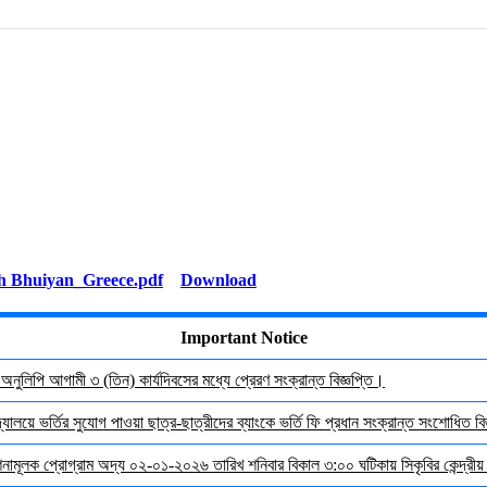
Download
Important Notice
র অনুলিপি আগামী ৩ (তিন) কার্যদিবসের মধ্যে প্রেরণ সংক্রান্ত বিজ্ঞপ্তি।
যালয়ে ভর্তির সুযোগ পাওয়া ছাত্র-ছাত্রীদের ব্যাংকে ভর্তি ফি প্রধান সংক্রান্ত সংশোধিত বিজ
দেশনামূলক প্রোগ্রাম অদ্য ০২-০১-২০২৬ তারিখ শনিবার বিকাল ৩:০০ ঘটিকায় সিকৃবির কেন্দ্রীয