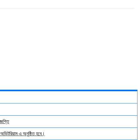
্ঞপ্তি
় অডিটরিয়াম এ অনুষ্ঠিত হবে।