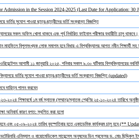
or Admission in the Session 2024-2025 (Last Date for Application: 30 
ে ভর্তির সুযোগ পাওয়া ছাত্র-ছাত্রীদের ভর্তি সংক্রান্ত বিজ্ঞপ্তি
ালয়ের সকল অফিস খোলা থাকবে এবং পূর্ব নির্ধারিত ফাইনাল পরীক্ষার যথারীতি চালু থাকবে।
মাহফিলে বিপুলসংখ্যক লোক সমাগম হবে বিধায় এ বিশ্ববিদ্যালয় আগত নবীন শিক্ষার্থী সহ সক
ওরিয়েন্টেশন আগামী ১১ জানুয়ারি ২০২৫, শনিবার সকাল ৯.৩০ ঘটিকায় বিশ্ববিদ্যালয়ের নবনির্মি
দ্যালয়ে ভর্তির সুযোগ পাওয়া ছাত্র-ছাত্রীদের ভর্তি সংক্রান্ত বিজ্ঞপ্তি (updated)
েবে দায়িত্ব পালন করবেন
 ২০২৩-২০২৪ শিক্ষাবর্ষে ১ম বর্ষ স্নাতক (সম্মান)/স্নাতক শ্রেণির ২৫-১০-২০২৪ তারিখে অনুষ্
ক্ষা অনিবার্য কারণ বশত: স্থগিত করা হলো
হবে এবং ০৫-০৯-২০২৪ তারিখ বৃহস্পতিবার হতে একাডেমিক কার্যক্রম চালু হবে (** Upda
 ভেটেরিনারি এনিম্যাল ও বায়োমেডিকেল সায়েন্সেস অনুষদের ডিন প্রফেসর ড. মোঃ ছিদ্দিকুল 