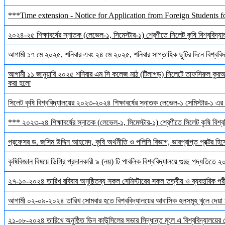
***Time extension - Notice for Application from Foreign Students f
২০২৪-২৫ শিক্ষাবর্ষের স্নাতক (লেভেল-১, সিমেস্টার-১) শ্রেণীতে সিলেট কৃষি বিশ্ববিদ্যালয়
আগামী ১৭ মে ২০২৫, শনিবার এবং ২৪ মে ২০২৫, শনিবার সাপ্তাহিক ছুটির দিনে বিশ্ববিদ্য
আগামী ১১ জানুয়ারি ২০২৫ শনিবার এম সি কলেজ মাঠ (টিলাগড়) সিলেটে তাফসিরুল কুরআন 
করা হলো
সিলেট কৃষি বিশ্ববিদ্যালয়ের ২০২৩-২০২৪ শিক্ষাবর্ষের স্নাতক লেভেল-১ সেমিস্টার-১ এর 
*** ২০২৩-২৪ শিক্ষাবর্ষের স্নাতক (লেভেল-১, সিমেস্টার-১) শ্রেণীতে সিলেট কৃষি বিশ্ববি
প্রফেসর ড. জসিম উদ্দিন আহমেদ, কৃষি অর্থনীতি ও পলিসি বিভাগ, ভারপ্রাপ্ত প্রক্টর হিস
কৃষিবিজ্ঞান বিষয়ে ডিগ্রি প্রদানকারী ৯ (নয়) টি পাবলিক বিশ্ববিদ্যালয়ে গুচ্ছ পদ্ধতিতে
২৭-১০-২০২৪ তারিখ রবিবার অনুষ্ঠিতব্য সকল সেমিস্টারের সকল তত্বীয় ও ব্যবহারিক পরী
আগামী ০২-০৯-২০২৪ তারিখ সোমবার হতে বিশ্ববিদ্যালয়ের আবাসিক হলসমূহ খুলে দেয়া 
২১-০৮-২০২৪ তারিখে অনুষ্ঠিত ডিন কাউন্সিলের সভার সিদ্ধান্ত মূলে এ বিশ্ববিদ্যালয়ের