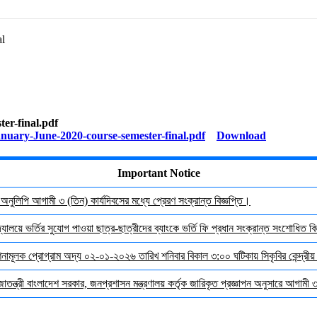
al
er-final.pdf
Download
Important Notice
র অনুলিপি আগামী ৩ (তিন) কার্যদিবসের মধ্যে প্রেরণ সংক্রান্ত বিজ্ঞপ্তি।
যালয়ে ভর্তির সুযোগ পাওয়া ছাত্র-ছাত্রীদের ব্যাংকে ভর্তি ফি প্রধান সংক্রান্ত সংশোধিত বিজ
দেশনামূলক প্রোগ্রাম অদ্য ০২-০১-২০২৬ তারিখ শনিবার বিকাল ৩:০০ ঘটিকায় সিকৃবির কেন্দ্রীয
জাতন্ত্রী বাংলাদেশ সরকার, জনপ্রশাসন মন্ত্রণালয় কর্তৃক জারিকৃত প্রজ্ঞাপন অনুসারে আগামী