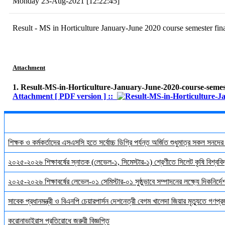
Monday 23-Aug-2021 [12:22:45]
Result - MS in Horticulture January-June 2020 course semester fin
Attachment
1. Result-MS-in-Horticulture-January-June-2020-course-semest
Attachment [ PDF version ] ::
শিক্ষক ও কর্মকর্তাদের এসএসসি হতে সর্বোচ্চ ডিগ্রি পর্যন্ত অর্জিত শুধুমাত্র সকল সনদে
২০২৫-২০২৬ শিক্ষাবর্ষের স্নাতক (লেভেল-১, সিমেস্টার-১) শ্রেণীতে সিলেট কৃষি বিশ্ববিদ্
২০২৫-২০২৬ শিক্ষাবর্ষের লেভেল-০১ সেমিস্টার-০১ সুষ্ঠুভাবে সম্পাদনের লক্ষ্যে দিকনির্
সাবেক প্রধানমন্ত্রী ও বিএনপি চেয়ারপার্সন দেশনেত্রী বেগম খালেদা জিয়ার মৃত্যুতে গণপ্র
করোনাভাইরাস প্রতিরোধে জরুরী বিজ্ঞপ্তি