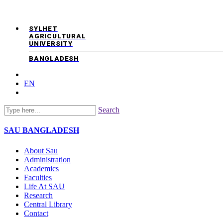
SYLHET
AGRICULTURAL
UNIVERSITY
BANGLADESH
EN
Search
SAU
BANGLADESH
About Sau
Administration
Academics
Faculties
Life At SAU
Research
Central Library
Contact