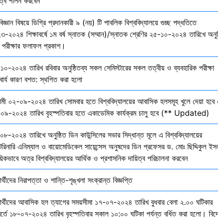
িত্ব পালন করবেন
বিজ্ঞান বিষয়ে ডিগ্রি প্রদানকারী ৯ (নয়) টি পাবলিক বিশ্ববিদ্যালয়ে গুচ্ছ পদ্ধতিতে
৩-২০২৪ শিক্ষাবর্ষে ১ম বর্ষ স্নাতক (সম্মান)/স্নাতক শ্রেণির ২৫-১০-২০২৪ তারিখে অনুষ
তি পরীক্ষার ফলাফল প্রকাশ।
১০-২০২৪ তারিখ রবিবার অনুষ্ঠিতব্য সকল সেমিস্টারের সকল তত্বীয় ও ব্যবহারিক পরীক্ষা
বার্য কারণ বশত: স্থগিত করা হলো
মী ০২-০৯-২০২৪ তারিখ সোমবার হতে বিশ্ববিদ্যালয়ের আবাসিক হলসমূহ খুলে দেয়া হবে 
০৯-২০২৪ তারিখ বৃহস্পতিবার হতে একাডেমিক কার্যক্রম চালু হবে (** Updated)
০৮-২০২৪ তারিখে অনুষ্ঠিত ডিন কাউন্সিলের সভার সিদ্ধান্ত মূলে এ বিশ্ববিদ্যালয়ের
েরিনারি এনিম্যাল ও বায়োমেডিকেল সায়েন্সেস অনুষদের ডিন প্রফেসর ড. মোঃ ছিদ্দিকুল ইস
য়িকভাবে অত্র বিশ্ববিদ্যালয়ের আর্থিক ও প্রশাসনিক দায়িত্ব পরিচালনা করবেন
ষার্থীদের নিরাপত্তা ও শান্তি-শৃঙ্খলা সংক্রান্ত বিজ্ঞপ্তি
্ষার্থীদের আবাসিক হল ত্যাগের সময়সীমা ১৭-০৭-২০২৪ তারিখ বুধবার বেলা ২.০০ ঘটিকার
বর্তে ১৮-০৭-২০২৪ তারিখ বৃহস্পতিবার সকাল ১০:০০ ঘটিকা পর্যন্ত বর্ধিত করা হলো। বিদ