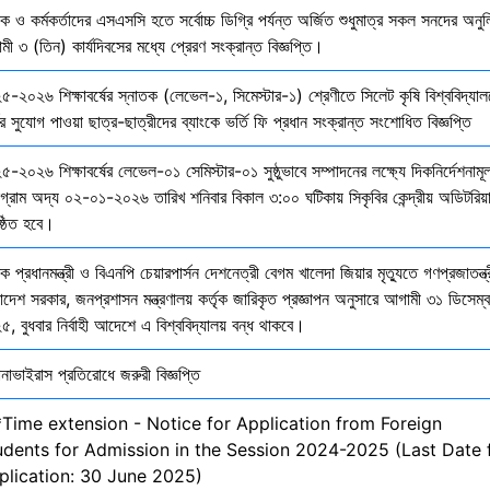
ষক ও কর্মকর্তাদের এসএসসি হতে সর্বোচ্চ ডিগ্রি পর্যন্ত অর্জিত শুধুমাত্র সকল সনদের অনুল
ী ৩ (তিন) কার্যদিবসের মধ্যে প্রেরণ সংক্রান্ত বিজ্ঞপ্তি।
৫-২০২৬ শিক্ষাবর্ষের স্নাতক (লেভেল-১, সিমেস্টার-১) শ্রেণীতে সিলেট কৃষি বিশ্ববিদ্যাল
ির সুযোগ পাওয়া ছাত্র-ছাত্রীদের ব্যাংকে ভর্তি ফি প্রধান সংক্রান্ত সংশোধিত বিজ্ঞপ্তি
-২০২৬ শিক্ষাবর্ষের লেভেল-০১ সেমিস্টার-০১ সুষ্ঠুভাবে সম্পাদনের লক্ষ্যে দিকনির্দেশনাম
োগ্রাম অদ্য ০২-০১-২০২৬ তারিখ শনিবার বিকাল ৩:০০ ঘটিকায় সিকৃবির কেন্দ্রীয় অডিটরিয়
ষ্ঠিত হবে।
ক প্রধানমন্ত্রী ও বিএনপি চেয়ারপার্সন দেশনেত্রী বেগম খালেদা জিয়ার মৃত্যুতে গণপ্রজাতন্ত্
াদেশ সরকার, জনপ্রশাসন মন্ত্রণালয় কর্তৃক জারিকৃত প্রজ্ঞাপন অনুসারে আগামী ৩১ ডিসেম্
, বুধবার নির্বাহী আদেশে এ বিশ্ববিদ্যালয় বন্ধ থাকবে।
নাভাইরাস প্রতিরোধে জরুরী বিজ্ঞপ্তি
*Time extension - Notice for Application from Foreign
udents for Admission in the Session 2024-2025 (Last Date 
plication: 30 June 2025)