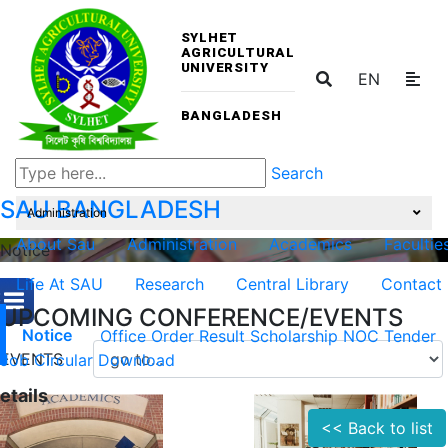
SYLHET
AGRICULTURAL
UNIVERSITY
EN
BANGLADESH
Search
SAU
BANGLADESH
Administration
About Sau
Administration
Academics
Facultie
Notice
Life At SAU
Research
Central Library
Contact
UPCOMING CONFERENCE/EVENTS
Notice
Office Order
Result
Scholarship
NOC
Tender
EVENTS
Job Circular
Download
etails
<< Back to list