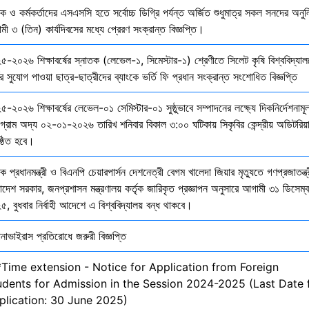
ষক ও কর্মকর্তাদের এসএসসি হতে সর্বোচ্চ ডিগ্রি পর্যন্ত অর্জিত শুধুমাত্র সকল সনদের অনুল
ী ৩ (তিন) কার্যদিবসের মধ্যে প্রেরণ সংক্রান্ত বিজ্ঞপ্তি।
৫-২০২৬ শিক্ষাবর্ষের স্নাতক (লেভেল-১, সিমেস্টার-১) শ্রেণীতে সিলেট কৃষি বিশ্ববিদ্যাল
ির সুযোগ পাওয়া ছাত্র-ছাত্রীদের ব্যাংকে ভর্তি ফি প্রধান সংক্রান্ত সংশোধিত বিজ্ঞপ্তি
-২০২৬ শিক্ষাবর্ষের লেভেল-০১ সেমিস্টার-০১ সুষ্ঠুভাবে সম্পাদনের লক্ষ্যে দিকনির্দেশনাম
োগ্রাম অদ্য ০২-০১-২০২৬ তারিখ শনিবার বিকাল ৩:০০ ঘটিকায় সিকৃবির কেন্দ্রীয় অডিটরিয়
ষ্ঠিত হবে।
ক প্রধানমন্ত্রী ও বিএনপি চেয়ারপার্সন দেশনেত্রী বেগম খালেদা জিয়ার মৃত্যুতে গণপ্রজাতন্ত্
াদেশ সরকার, জনপ্রশাসন মন্ত্রণালয় কর্তৃক জারিকৃত প্রজ্ঞাপন অনুসারে আগামী ৩১ ডিসেম্
, বুধবার নির্বাহী আদেশে এ বিশ্ববিদ্যালয় বন্ধ থাকবে।
নাভাইরাস প্রতিরোধে জরুরী বিজ্ঞপ্তি
*Time extension - Notice for Application from Foreign
udents for Admission in the Session 2024-2025 (Last Date 
plication: 30 June 2025)