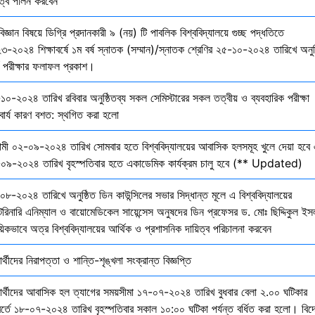
িত্ব পালন করবেন
বিজ্ঞান বিষয়ে ডিগ্রি প্রদানকারী ৯ (নয়) টি পাবলিক বিশ্ববিদ্যালয়ে গুচ্ছ পদ্ধতিতে
৩-২০২৪ শিক্ষাবর্ষে ১ম বর্ষ স্নাতক (সম্মান)/স্নাতক শ্রেণির ২৫-১০-২০২৪ তারিখে অনুষ
তি পরীক্ষার ফলাফল প্রকাশ।
১০-২০২৪ তারিখ রবিবার অনুষ্ঠিতব্য সকল সেমিস্টারের সকল তত্বীয় ও ব্যবহারিক পরীক্ষা
বার্য কারণ বশত: স্থগিত করা হলো
মী ০২-০৯-২০২৪ তারিখ সোমবার হতে বিশ্ববিদ্যালয়ের আবাসিক হলসমূহ খুলে দেয়া হবে 
০৯-২০২৪ তারিখ বৃহস্পতিবার হতে একাডেমিক কার্যক্রম চালু হবে (** Updated)
০৮-২০২৪ তারিখে অনুষ্ঠিত ডিন কাউন্সিলের সভার সিদ্ধান্ত মূলে এ বিশ্ববিদ্যালয়ের
েরিনারি এনিম্যাল ও বায়োমেডিকেল সায়েন্সেস অনুষদের ডিন প্রফেসর ড. মোঃ ছিদ্দিকুল ইস
য়িকভাবে অত্র বিশ্ববিদ্যালয়ের আর্থিক ও প্রশাসনিক দায়িত্ব পরিচালনা করবেন
ষার্থীদের নিরাপত্তা ও শান্তি-শৃঙ্খলা সংক্রান্ত বিজ্ঞপ্তি
্ষার্থীদের আবাসিক হল ত্যাগের সময়সীমা ১৭-০৭-২০২৪ তারিখ বুধবার বেলা ২.০০ ঘটিকার
বর্তে ১৮-০৭-২০২৪ তারিখ বৃহস্পতিবার সকাল ১০:০০ ঘটিকা পর্যন্ত বর্ধিত করা হলো। বিদ