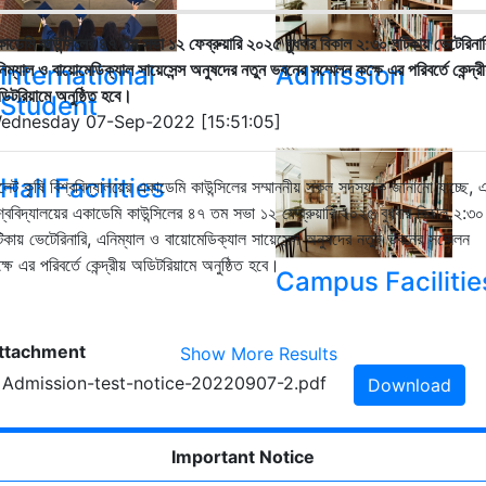
াডেমি কাউন্সিলের ৪৭ তম সভা ১২ ফেব্রুয়ারি ২০২৫ বুধবার বিকাল ২:৩০ ঘটিকায় ভেটেরিনার
িম্যাল ও বায়োমেডিক্যাল সায়েসেন্স অনুষদের নতুন ভবনের সম্মেলন কক্ষে এর পরিবর্তে কেন্দ্রী
International
Admission
িটরিয়ামে অনুষ্ঠিত হবে।
Student
ednesday 07-Sep-2022 [15:51:05]
Hall Facilities
লেট কৃষি বিশ্ববিদ্যালয়ের একাডেমি কাউন্সিলের সম্মাননীয় সকল সদস্যকে জানানো যাচ্ছে, 
শ্ববিদ্যালয়ের একাডেমি কাউন্সিলের ৪৭ তম সভা ১২ ফেব্রুয়ারি ২০২৫ বুধবার বিকাল ২:৩০
িকায় ভেটেরিনারি, এনিম্যাল ও বায়োমেডিক্যাল সায়েসেন্স অনুষদের নতুন ভবনের সম্মেলন
্ষে এর পরিবর্তে কেন্দ্রীয় অডিটরিয়ামে অনুষ্ঠিত হবে।
Campus Facilitie
ttachment
Show More Results
. Admission-test-notice-20220907-2.pdf
Download
Important Notice