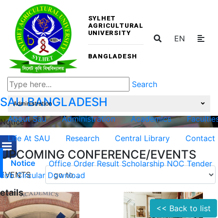
SYLHET
AGRICULTURAL
UNIVERSITY
EN
BANGLADESH
Search
SAU
BANGLADESH
Administration
About Sau
Administration
Academics
Facultie
Notice
Life At SAU
Research
Central Library
Contact
UPCOMING CONFERENCE/EVENTS
Notice
Office Order
Result
Scholarship
NOC
Tender
EVENTS
Job Circular
Download
etails
<< Back to list